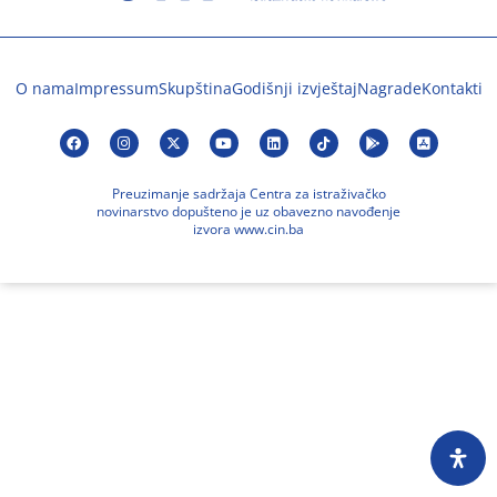
O nama
Impressum
Skupština
Godišnji izvještaj
Nagrade
Kontakti
Preuzimanje sadržaja Centra za istraživačko
novinarstvo dopušteno je uz obavezno navođenje
izvora www.cin.ba