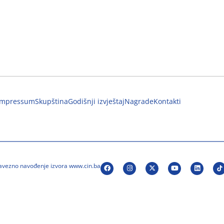
Impressum
Skupština
Godišnji izvještaj
Nagrade
Kontakti
bavezno navođenje izvora www.cin.ba