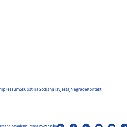
Impressum
Skupština
Godišnji izvještaj
Nagrade
Kontakti
bavezno navođenje izvora www.cin.ba