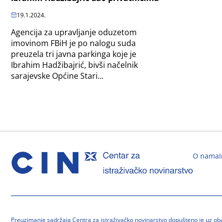
19.1.2024.
Agencija za upravljanje oduzetom
imovinom FBiH je po nalogu suda
preuzela tri javna parkinga koje je
Ibrahim Hadžibajrić, bivši načelnik
sarajevske Općine Stari...
O nama
Preuzimanje sadržaja Centra za istraživačko novinarstvo dopušteno je uz o