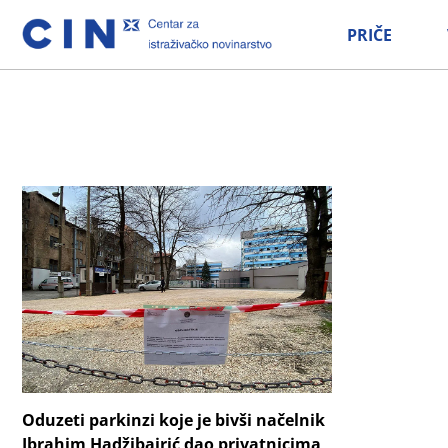
PRIČE
Oduzeti parkinzi koje je bivši načelnik
Ibrahim Hadžibajrić dao privatnicima