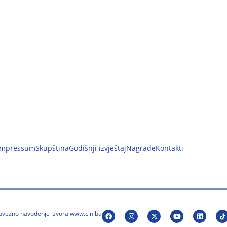
Impressum
Skupština
Godišnji izvještaj
Nagrade
Kontakti
bavezno navođenje izvora www.cin.ba