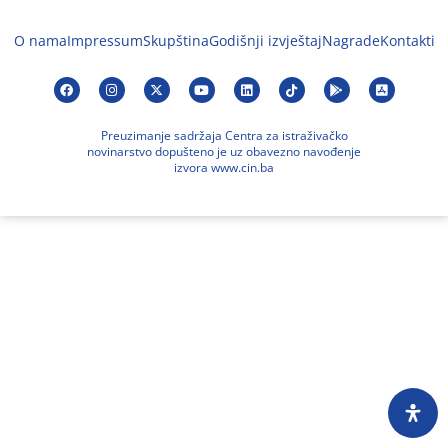
O nama
Impressum
Skupština
Godišnji izvještaj
Nagrade
Kontakti
Preuzimanje sadržaja Centra za istraživačko
novinarstvo dopušteno je uz obavezno navođenje
izvora www.cin.ba