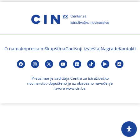
O nama
Impressum
Skupština
Godišnji izvještaj
Nagrade
Kontakti
Preuzimanje sadržaja Centra za istraživačko
novinarstvo dopušteno je uz obavezno navođenje
izvora www.cin.ba