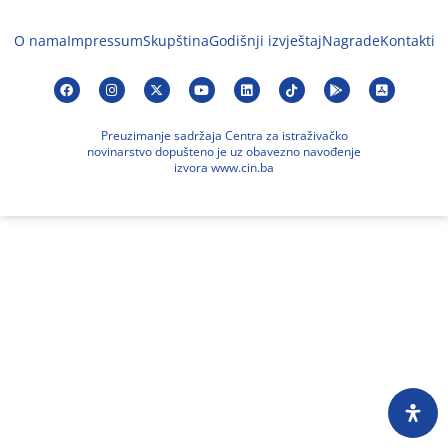
O nama
Impressum
Skupština
Godišnji izvještaj
Nagrade
Kontakti
Preuzimanje sadržaja Centra za istraživačko
novinarstvo dopušteno je uz obavezno navođenje
izvora www.cin.ba