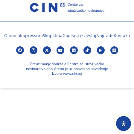
O nama
Impressum
Skupština
Godišnji izvještaj
Nagrade
Kontakti
Preuzimanje sadržaja Centra za istraživačko
novinarstvo dopušteno je uz obavezno navođenje
izvora www.cin.ba