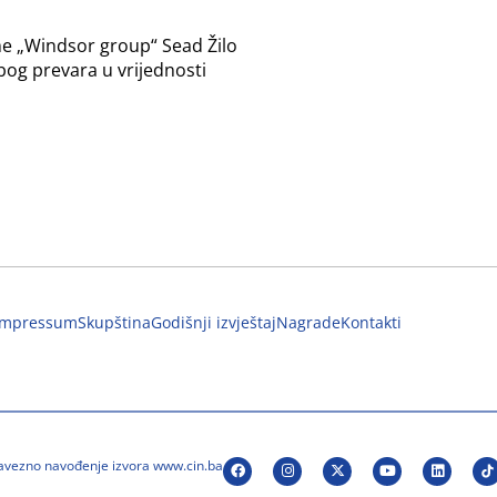
me „Windsor group“ Sead Žilo
bog prevara u vrijednosti
Impressum
Skupština
Godišnji izvještaj
Nagrade
Kontakti
bavezno navođenje izvora www.cin.ba