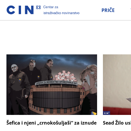
PRIČE
Šefica i njeni „crnokošuljaši“ za iznude
Sead Žilo u