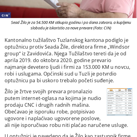
Sead Žilo je za 54.500 KM otkupio godinu i po dana zatvora, a kupljenu
slobodu je iskoristio za nove prevare (Foto: CIN)
Kantonalno tužilaštvo Tuzlanskog kantona podiglo je
optužnicu protiv Seada Žile, direktora firme „Windsor
group“ iz Zavidovića. Njega Tužilaštvo tereti da je od
aprila 2019. do oktobra 2020. godine prevario
najmanje devetero ljudi i firmi za 153.000 KM u novcu,
robi i uslugama. Općinski sud u Tuzli je potvrdio
optužnicu pa bi uskoro trebalo početi suđenje.
Žilo je žrtve svojih prevara pronalazio
putem internet-oglasa na kojima je nudio
prodaju CNC i drugih radnih mašina.
Obećavao je isporuku robe, potpisivao
ugovore i naplaćivao ugovorene poslove,
ali nije isporučivao robu niti plaćao naručene usluge.
U optužnici je navedeno da je Žilo kao zastupnik firme