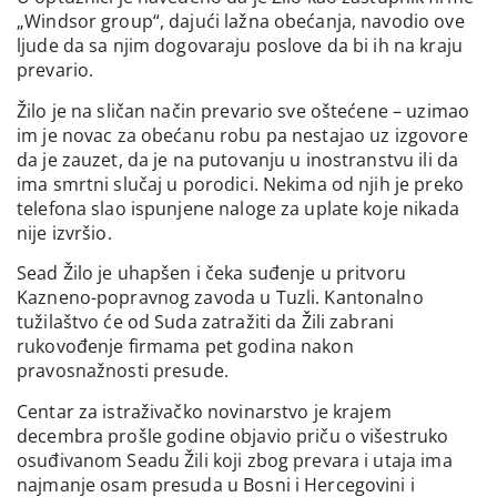
„Windsor group“, dajući lažna obećanja, navodio ove
ljude da sa njim dogovaraju poslove da bi ih na kraju
prevario.
Žilo je na sličan način prevario sve oštećene – uzimao
im je novac za obećanu robu pa nestajao uz izgovore
da je zauzet, da je na putovanju u inostranstvu ili da
ima smrtni slučaj u porodici. Nekima od njih je preko
telefona slao ispunjene naloge za uplate koje nikada
nije izvršio.
Sead Žilo je uhapšen i čeka suđenje u pritvoru
Kazneno-popravnog zavoda u Tuzli. Kantonalno
tužilaštvo će od Suda zatražiti da Žili zabrani
rukovođenje firmama pet godina nakon
pravosnažnosti presude.
Centar za istraživačko novinarstvo je krajem
decembra prošle godine objavio priču o višestruko
osuđivanom Seadu Žili koji zbog prevara i utaja ima
najmanje osam presuda u Bosni i Hercegovini i