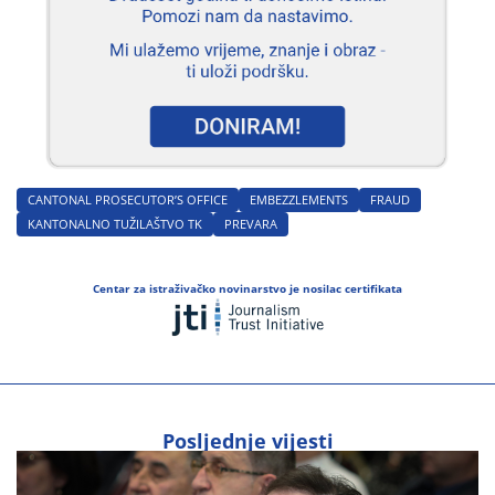
CANTONAL PROSECUTOR’S OFFICE
EMBEZZLEMENTS
FRAUD
KANTONALNO TUŽILAŠTVO TK
PREVARA
Centar za istraživačko novinarstvo je nosilac certifikata
Posljednje vijesti