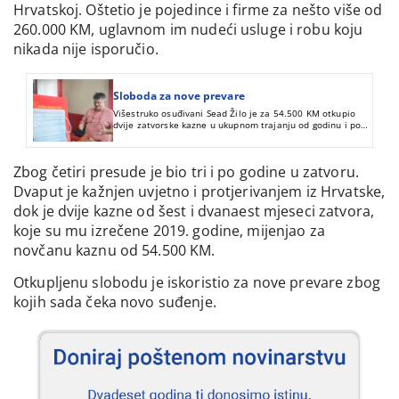
Hrvatskoj. Oštetio je pojedince i firme za nešto više od
260.000 KM, uglavnom im nudeći usluge i robu koju
nikada nije isporučio.
Sloboda za nove prevare
Višestruko osuđivani Sead Žilo je za 54.500 KM otkupio
dvije zatvorske kazne u ukupnom trajanju od godinu i po
dana. Kupljenu slobodu je iskoristio za nove prevare,
teške četvrtinu miliona maraka.
Zbog četiri presude je bio tri i po godine u zatvoru.
Dvaput je kažnjen uvjetno i protjerivanjem iz Hrvatske,
dok je dvije kazne od šest i dvanaest mjeseci zatvora,
koje su mu izrečene 2019. godine, mijenjao za
novčanu kaznu od 54.500 KM.
Otkupljenu slobodu je iskoristio za nove prevare zbog
kojih sada čeka novo suđenje.