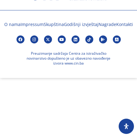
O nama
Impressum
Skupština
Godišnji izvještaj
Nagrade
Kontakti
Preuzimanje sadržaja Centra za istraživačko
novinarstvo dopušteno je uz obavezno navođenje
izvora www.cin.ba