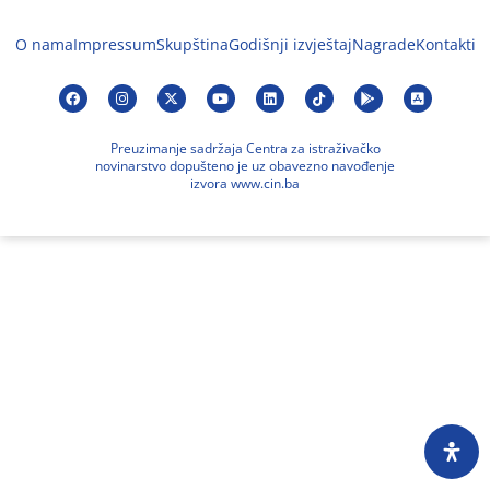
O nama
Impressum
Skupština
Godišnji izvještaj
Nagrade
Kontakti
Preuzimanje sadržaja Centra za istraživačko
novinarstvo dopušteno je uz obavezno navođenje
izvora www.cin.ba