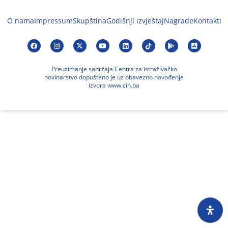
O nama
Impressum
Skupština
Godišnji izvještaj
Nagrade
Kontakti
Preuzimanje sadržaja Centra za istraživačko
novinarstvo dopušteno je uz obavezno navođenje
izvora www.cin.ba