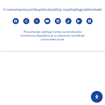
O nama
Impressum
Skupština
Godišnji izvještaj
Nagrade
Kontakti
Preuzimanje sadržaja Centra za istraživačko
novinarstvo dopušteno je uz obavezno navođenje
izvora www.cin.ba