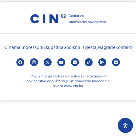
O nama
Impressum
Skupština
Godišnji izvještaj
Nagrade
Kontakti
Preuzimanje sadržaja Centra za istraživačko
novinarstvo dopušteno je uz obavezno navođenje
izvora www.cin.ba