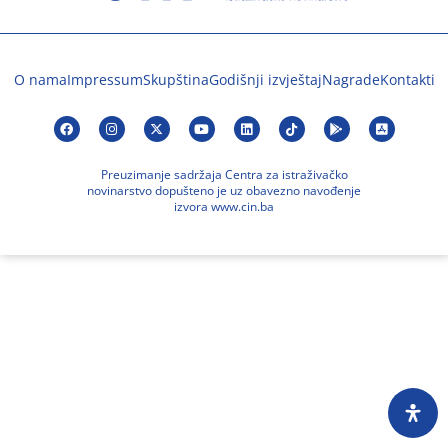
O nama
Impressum
Skupština
Godišnji izvještaj
Nagrade
Kontakti
Preuzimanje sadržaja Centra za istraživačko
novinarstvo dopušteno je uz obavezno navođenje
izvora www.cin.ba