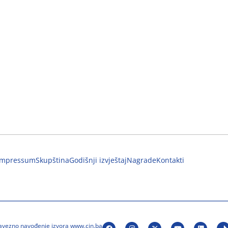
Impressum
Skupština
Godišnji izvještaj
Nagrade
Kontakti
bavezno navođenje izvora www.cin.ba