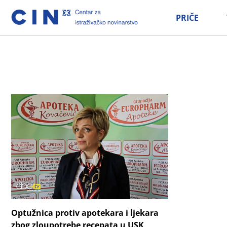
PRIČE
Optužnica protiv apotekara i ljekara
zbog zloupotrebe recepata u USK