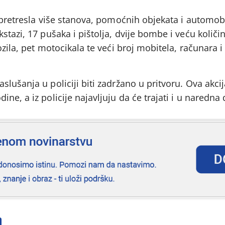
 pretresla više stanova, pomoćnih objekata i automobi
stazi, 17 pušaka i pištolja, dvije bombe i veću količi
zila, pet motocikala te veći broj mobitela, računara i
lušanja u policiji biti zadržano u pritvoru. Ova akcij
ne, a iz policije najavljuju da će trajati i u naredna