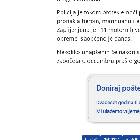
Policija je tokom protekle noći
pronašla heroin, marihuanu i ek
Zaplijenjeno je i 11 motornih vo
opreme, saopćeno je danas.
Nekoliko uhapšenih će nakon sas
započeta u decembru prošle godi
DROGA
HAPŠENJE
ORUŽJE