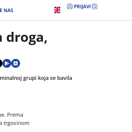
PRIJAVI
E NAS
 droga,
minalnoj grupi koja se bavila
obe. Prema
la trgovinom