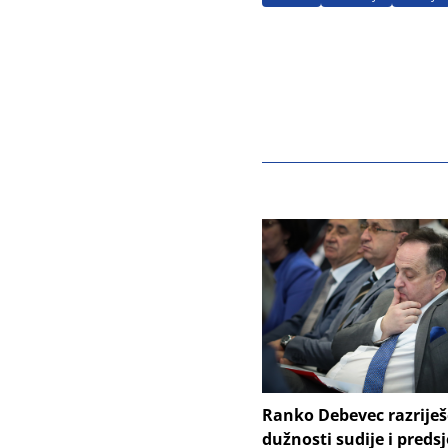
Ranko Debevec razrije
dužnosti sudije i preds