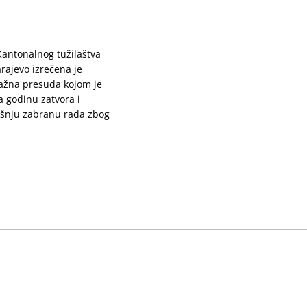
 Kantonalnog tužilaštva
rajevo izrečena je
ažna presuda kojom je
 godinu zatvora i
šnju zabranu rada zbog