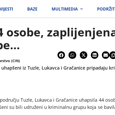
VIJESTI
BAZE
MULTIMEDIA
PODRŽIT
 osobe, zaplijenjena
be…
arstvo (CIN)
 uhapšeni iz Tuzle, Lukavca i Gračanice pripadaju kri
a području Tuzle, Lukavca i Gračanice uhapsila 44 os
šeni su bili udruženi u kriminalnu grupu koja se bavi