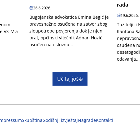
rada
26.6.2026.
19.6.2026.
Bugojanska advokatica Emina Begić je
pravosnažno osuđena na zatvor zbog
penom
Tužiteljici
zloupotrebe povjerenja dok je njen
je VSTV-a
Kantona Sa
brat, općinski vijećnik Adnan Hozić
nepravosn
osuđen na uslovnu...
osuđena na
desetogodi
odavanja...
Učitaj još
Impressum
Skupština
Godišnji izvještaj
Nagrade
Kontakti