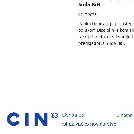
Suda BiH
1.7.2026.
Ranko Debevec je prvoste
odlukom Disciplinke komisi
razriješen dužnosti sudije i
predsjednika Suda BiH.
O nama