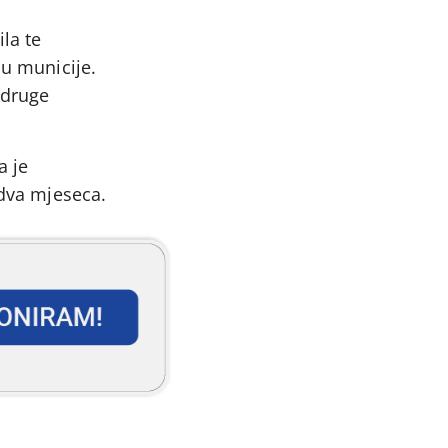
la te
nu municije.
 druge
a je
 dva mjeseca.