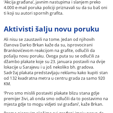
‘Akcija građana’, javnim nastupima i slanjem preko
4.000 e-mail poruka policiji priznavali su da su baš oni
ti koji su autori spornih grafita.
Aktivisti šalju novu poruku
Ali nisu se zaustavili na tome. Jedan od njihovih
članova Darko Brkan kaže da su, isprovocirani
Brankovićevom reakcijom na grafite, odlučili da
pošalju novu poruku. Ovoga puta su se odlučili za
džambo plakate koje su 23. januara postavili na dvije
lokacije u Sarajevu i u još nekoliko bh. gradova.
Sadržaj plakata predstavljaju reklamu kako kupiti stan
od 132 kvadratna metra u centru grada za samo 920
KM.
‘Prvo smo mislili postaviti plakate blizu stana gdje
premijer živi, ali onda smo odlučili da to postavimo na
mjesta gdje to mogu vidjeti svi građani’, kaže Brkan.