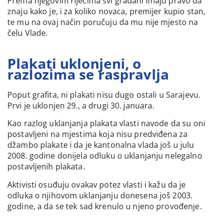
Prema njegovim riječima svi građani imaju pravo da
znaju kako je, i za koliko novaca, premijer kupio stan,
te mu na ovaj način poručuju da mu nije mjesto na
čelu Vlade.
Plakati uklonjeni, o
razlozima se raspravlja
Poput grafita, ni plakati nisu dugo ostali u Sarajevu.
Prvi je uklonjen 29., a drugi 30. januara.
Kao razlog uklanjanja plakata vlasti navode da su oni
postavljeni na mjestima koja nisu predviđena za
džambo plakate i da je kantonalna vlada još u julu
2008. godine donijela odluku o uklanjanju nelegalno
postavljenih plakata.
Aktivisti osuđuju ovakav potez vlasti i kažu da je
odluka o njihovom uklanjanju donesena još 2003.
godine, a da se tek sad krenulo u njeno provođenje.