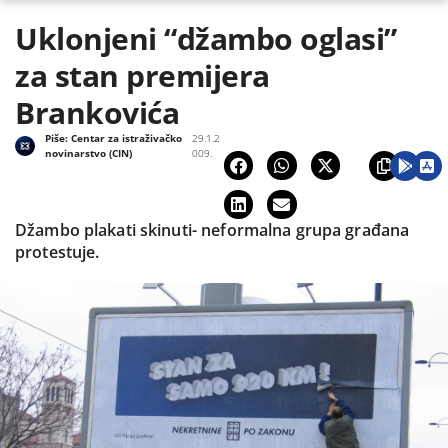
Uklonjeni “džambo oglasi”
za stan premijera
Brankovića
Piše:
Centar za istraživačko
29.1.2
novinarstvo (CIN)
009.
Džambo plakati skinuti- neformalna grupa građana
protestuje.