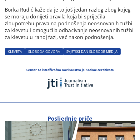
Borka Rudić kaže da je to još jedan razlog zbog kojeg
se moraju donijeti pravila koja bi spriječila
zloupotrebu prava na podnošenja neosnovanih tužbi
za klevetu i omogućila odbacivanje neosnovanih tužbi
za klevetu u ranoj fazi, već nakon podnošenja.
KLEVETA
SLOBODA GOVORA
SVJETSKI DAN SLOBODE MEDIJA
Centar za istraživačko novinarstvo je nosilac certifikata
Posljednje priče