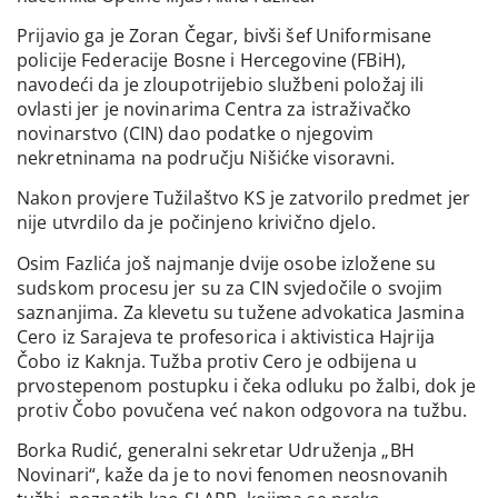
Prijavio ga je Zoran Čegar, bivši šef Uniformisane
policije Federacije Bosne i Hercegovine (FBiH),
navodeći da je zloupotrijebio službeni položaj ili
ovlasti jer je novinarima Centra za istraživačko
novinarstvo (CIN) dao podatke o njegovim
nekretninama na području Nišićke visoravni.
Nakon provjere Tužilaštvo KS je zatvorilo predmet jer
nije utvrdilo da je počinjeno krivično djelo.
Osim Fazlića još najmanje dvije osobe izložene su
sudskom procesu jer su za CIN svjedočile o svojim
saznanjima. Za klevetu su tužene advokatica Jasmina
Cero iz Sarajeva te profesorica i aktivistica Hajrija
Čobo iz Kaknja. Tužba protiv Cero je odbijena u
prvostepenom postupku i čeka odluku po žalbi, dok je
protiv Čobo povučena već nakon odgovora na tužbu.
Borka Rudić, generalni sekretar Udruženja „BH
Novinari“, kaže da je to novi fenomen neosnovanih