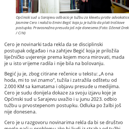
Općinski sud u Sarajevu odbacio je tužbu za klevetu protiv advokatic
Jasmine Cero i naložio Emini Begić koja ju je tužila da plati troškove
postupka. Pravosnažna presuda još nije donesena (Foto: Dženat Drek
/ CIN)
Cero je novinarki tada rekla da se disciplinski
postupak odgađao i na zahtjev Begić koja je priložila
liječničko uvjerenje prema kojem mora mirovati, mada
je u isto vrijeme radila i nije bila na bolovanju.
Begić ju je, zbog citirane rečenice u tekstu: „A ona
hoda, mi to svi znamo“, tužila i zatražila odštetu od
2.000 KM sa kamatama i objavu presude u medijima.
Cero je sudu donijela dokaze za svoju izjavu koje je
Općinski sud u Sarajevu uvažio i u junu 2023. odbio
tužbu u prvostepenom postupku. Odluka po žalbi još
nije donesena.
Cero je u razgovoru novinarima rekla da bi se društvo
moglo naći u problemu ako bi ljudi iz straha od tužbi