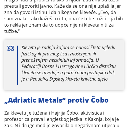
prestali govoriti javno. Kaže da se ona nije uplašila jer
zna da govori istinu i da nikoga ne kleveće. „Evo, da
sam znala – ako kažeš to i to, ona će tebe tužiti – ja bih
to rekla jer znam da to uopće nije ni kleveta niti za
tužbe.“
Kleveta je radnja kojom se nanosi šteta ugledu
fizičkog ili pravnog lica iznošenjem ili
prenošenjem neistinitih informacija. U
Federaciji Bosne i Hercegovine i Brčko distriktu
kleveta se utvrđuje u parničnom postupku dok
je u Republici Srpskoj kleveta krivično djelo.
„Adriatic Metals“ protiv Čobo
Za klevetu je tužena i Hajrija Čobo, aktivistica i
profesorica prava i engleskog jezika iz Kaknja, koja je
za CIN i druge medije govorila o negativnom utjecaju