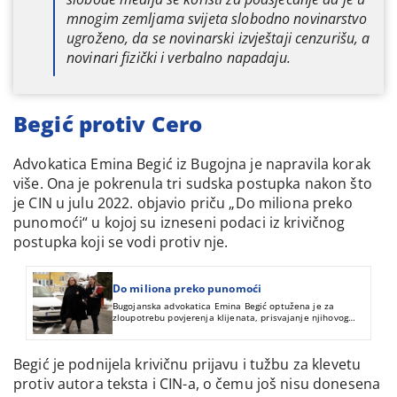
mnogim zemljama svijeta slobodno novinarstvo
ugroženo, da se novinarski izvještaji cenzurišu, a
novinari fizički i verbalno napadaju.
Begić protiv Cero
Advokatica Emina Begić iz Bugojna je napravila korak
više. Ona je pokrenula tri sudska postupka nakon što
je CIN u julu 2022. objavio priču „Do miliona preko
punomoći“ u kojoj su izneseni podaci iz krivičnog
postupka koji se vodi protiv nje.
Do miliona preko punomoći
Bugojanska advokatica Emina Begić optužena je za
zloupotrebu povjerenja klijenata, prisvajanje njihovog
novca i krivotvorenje isprava. Iako je Advokatska komora
može suspendovati do okončanja suđenja, to se još nije
desilo pa ona i dalje radi.
Begić je podnijela krivičnu prijavu i tužbu za klevetu
protiv autora teksta i CIN-a, o čemu još nisu donesena