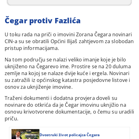
Čegar protiv Fazlića
U toku rada na priči o imovini Zorana Čegara novinari
CIN-a su se obratili Općini Ilijaš zahtjevom za slobodan
pristup informacijama.
Na tom području se nalazi veliko imanje koje je bilo
uknjiženo na Čegarevo ime. Prostire se na 20 duluma
zemlje na kojoj se nalaze dvije kuće i ergela. Novinari
su zatražili iz općinskog katastra posjedovne listove i
osnov za uknjiženje imovine.
Traženi dokumenti i dodatna provjera doveli su
novinare do otkrića da je Čegar imovinu uknjižio na
osnovu krivotvorene dokumentacije, o čemu su uradili
priču.
Dvostruki život policajca Čegara