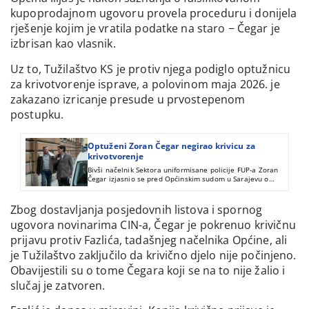
kupoprodajnom ugovoru provela proceduru i donijela
rješenje kojim je vratila podatke na staro − Čegar je
izbrisan kao vlasnik.
Uz to, Tužilaštvo KS je protiv njega podiglo optužnicu
za krivotvorenje isprave, a polovinom maja 2026. je
zakazano izricanje presude u prvostepenom
postupku.
Optuženi Zoran Čegar negirao krivicu za
krivotvorenje
Bivši načelnik Sektora uniformisane policije FUP-a Zoran
Čegar izjasnio se pred Općinskim sudom u Sarajevu o
optužnici za krivotvorenje isprava.
Zbog dostavljanja posjedovnih listova i spornog
ugovora novinarima CIN-a, Čegar je pokrenuo krivičnu
prijavu protiv Fazlića, tadašnjeg načelnika Općine, ali
je Tužilaštvo zaključilo da krivično djelo nije počinjeno.
Obavijestili su o tome Čegara koji se na to nije žalio i
slučaj je zatvoren.