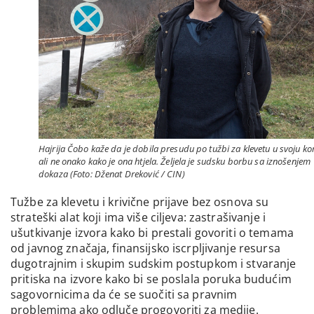
Hajrija Čobo kaže da je dobila presudu po tužbi za klevetu u svoju kor
ali ne onako kako je ona htjela. Željela je sudsku borbu sa iznošenjem
dokaza (Foto: Dženat Dreković / CIN)
Tužbe za klevetu i krivične prijave bez osnova su
strateški alat koji ima više ciljeva: zastrašivanje i
ušutkivanje izvora kako bi prestali govoriti o temama
od javnog značaja, finansijsko iscrpljivanje resursa
dugotrajnim i skupim sudskim postupkom i stvaranje
pritiska na izvore kako bi se poslala poruka budućim
sagovornicima da će se suočiti sa pravnim
problemima ako odluče progovoriti za medije.