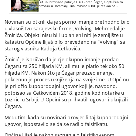
Šef uniformisane policije FBiH Zoran Čegar je optužen za
prevaru u Hrvatskoj. Dio imovine u BiH je stekao na
nezakonit način. CIN otkriva da je na osnovu falsifikovanih
dokumenata zaposjeo tuđe imanje.
Novinari su otkrili da je sporno imanje prethodno bilo
u vlasništvu sarajevske firme „Volving“ Mehmedalije
Žmirića. Objekti nisu bili uplanjeni niti je zemljište u
katastru Općine Ilijaš bilo prevedeno na “Volving” sa
starog vlasnika Radoja Ćetkovića.
Žmirić je ispričao da je cjelokupno imanje prodao
Čegaru za 250 hiljada KM, ali mu je platio tek oko 50
hiljada KM. Nakon što je Čegar preuzeo imanje,
pokrenuo je proces uknjiženja na svoje ime. U Općinu
je priložio kupoprodajni ugovor koji je, navodno,
potpisao sa Ćetkovićem 2018. godine kod notarke u
Loznici u Srbiji. U Općini su prihvatili ugovor i uknjižili
Čegara.
Međutim, kada su novinari provjerili taj kupoprodajni
ugovor, ispostavilo se da se radi o falsifikatu.
Općina Ilijaš je nakon saznanja o falsifikovanom