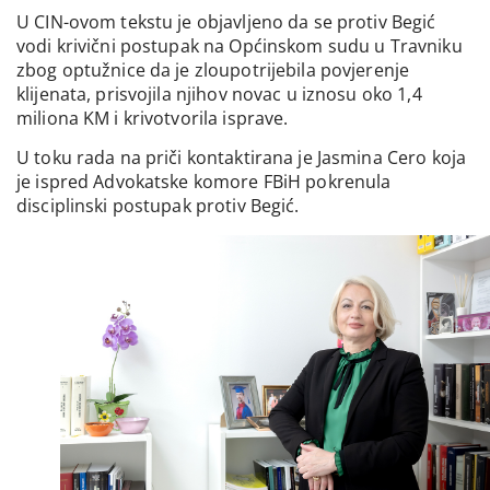
U CIN-ovom tekstu je objavljeno da se protiv Begić
vodi krivični postupak na Općinskom sudu u Travniku
zbog optužnice da je zloupotrijebila povjerenje
klijenata, prisvojila njihov novac u iznosu oko 1,4
miliona KM i krivotvorila isprave.
U toku rada na priči kontaktirana je Jasmina Cero koja
je ispred Advokatske komore FBiH pokrenula
disciplinski postupak protiv Begić.