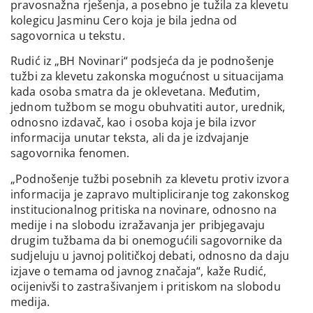
pravosnažna rješenja, a posebno je tužila za klevetu
kolegicu Jasminu Cero koja je bila jedna od
sagovornica u tekstu.
Rudić iz „BH Novinari“ podsjeća da je podnošenje
tužbi za klevetu zakonska mogućnost u situacijama
kada osoba smatra da je oklevetana. Međutim,
jednom tužbom se mogu obuhvatiti autor, urednik,
odnosno izdavač, kao i osoba koja je bila izvor
informacija unutar teksta, ali da je izdvajanje
sagovornika fenomen.
„Podnošenje tužbi posebnih za klevetu protiv izvora
informacija je zapravo multipliciranje tog zakonskog
institucionalnog pritiska na novinare, odnosno na
medije i na slobodu izražavanja jer pribjegavaju
drugim tužbama da bi onemogućili sagovornike da
sudjeluju u javnoj političkoj debati, odnosno da daju
izjave o temama od javnog značaja“, kaže Rudić,
ocijenivši to zastrašivanjem i pritiskom na slobodu
medija.