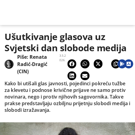
Ušutkivanje glasova uz
Svjetski dan slobode medija
3.5.2
Piše:
Renata
026.
Radić-Dragić
(CIN)
Kako bi utišali glas javnosti, pojedinci pokreću tužbe
za klevetu i podnose krivične prijave ne samo protiv
novinara, nego i protiv njihovih sagovornika. Takve
prakse predstavljaju ozbiljnu prijetnju slobodi medija i
slobodi izražavanja.