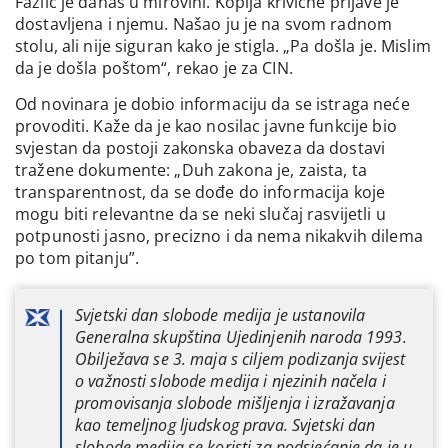
Fazlić je danas u mirovini. Kopija krivične prijave je
dostavljena i njemu. Našao ju je na svom radnom
stolu, ali nije siguran kako je stigla. „Pa došla je. Mislim
da je došla poštom“, rekao je za CIN.
Od novinara je dobio informaciju da se istraga neće
provoditi. Kaže da je kao nosilac javne funkcije bio
svjestan da postoji zakonska obaveza da dostavi
tražene dokumente: „Duh zakona je, zaista, ta
transparentnost, da se dođe do informacija koje
mogu biti relevantne da se neki slučaj rasvijetli u
potpunosti jasno, precizno i da nema nikakvih dilema
po tom pitanju”.
Svjetski dan slobode medija je ustanovila
Generalna skupština Ujedinjenih naroda 1993.
Obilježava se 3. maja s ciljem podizanja svijest
o važnosti slobode medija i njezinih načela i
promovisanja slobode mišljenja i izražavanja
kao temeljnog ljudskog prava. Svjetski dan
slobode medija se koristi za podsjećanje da je u