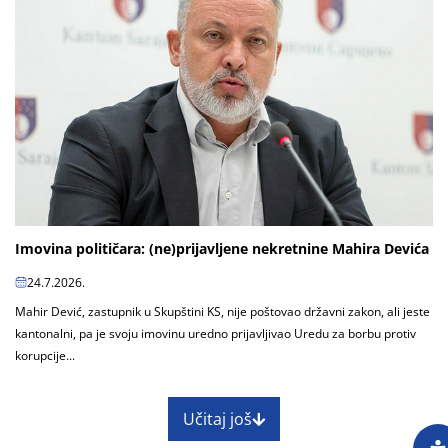
Imovina političara: (ne)prijavljene nekretnine Mahira Devića
24.7.2026.
Mahir Dević, zastupnik u Skupštini KS, nije poštovao državni zakon, ali jeste
kantonalni, pa je svoju imovinu uredno prijavljivao Uredu za borbu protiv
korupcije...
Učitaj još