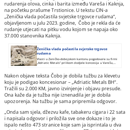
rudarenja olova, cinka i barita između Vareša i Kaknja,
na početku prašume Trstionice. U tekstu CIN-a
„Zenička vlada počastila svjetske trgovce rudama“,
objavljenom u julu 2023. godine, Čobo je rekla da će
rudanje utjecati na pitku vodu kojom se napaja oko
37.000 stanovnika Kaknja.
Zenička vlada počastila svjetske trgovce
rudama
Vlasti u Zeničko-dobojskom kantonu pogodovale su firmi
„Adriatic Metals“ prilikom dodjele koncesija u Varešu,
zakinuvši budžet za skoro pet miliona maraka. Mještani su
zauzvrat dobili devastirano izletište i potok usljed
nedozvoljene eksploatacije kamena i rekonstrukcije puta.
Nakon objave teksta Čobo je dobila tužbu za klevetu
koju je podigao koncesionar – „Adriatic Metals BH“.
Tražili su 2.000 KM, javno izvinjenje i objavu presude.
Ona kaže da je tužba nije iznenadila jer je dobila
upozorenja. Na tužbu je sama pripremila odgovor.
„Onda sam sjela, džezvu kafe, tabakeru cigara i 22 sata
i napisala odgovor i priložila sve one dokaze i to je
ispalo nešto 473 stranice koje sam ja isprintala u dva