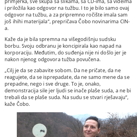
primjerka, sve skupa sa slikama, sa CD-ima, sa videima
i priložila kao odgovor na tužbu. I to je bilo samo ovaj
odgovor na tužbu, a za pripremno ročište imala sam
još ihihi materijala“, prepričava Čobo novinarima CIN-
a.
Kaže da je bila spremna na višegodišnju sudsku
borbu. Svoju odbranu je koncipirala kao napad na
korporaciju. Međutim, do suđenja nije ni došlo jer je
nakon njenog odgovora tužba povučena.
„Cilj je da se zabavite sobom. Da ne pričate, da ne
reagujete, da se isprepadate, da ne samo mene da se
prepadne, nego i sve druge. To je, onako,
demonstracija sile jer ljudi se inače plaše suda, a ne bi
trebali da se plaše suda. Na sudu se stvari rješavaju“,
kaže Čobo.