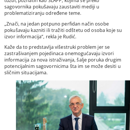
tužbi, poznatih kao SLAPP, kojima se preko
sagovornika pokušavaju zaustaviti mediji u
problematiziranju određene teme.
„Znači, na jedan potpuno perfidan način osobe
pokušavaju kazniti ili tražiti odštetu od osoba koje su
izvor informacija“, rekla je Rudić.
Kaže da to predstavlja višestruki problem jer se
zastrašivanjem pojedinaca onemogućavaju izvori
informacija za nova istraživanja, šalje poruka drugim
potencijalnim sagovornicima šta im se može desiti u
sličnim situacijama.