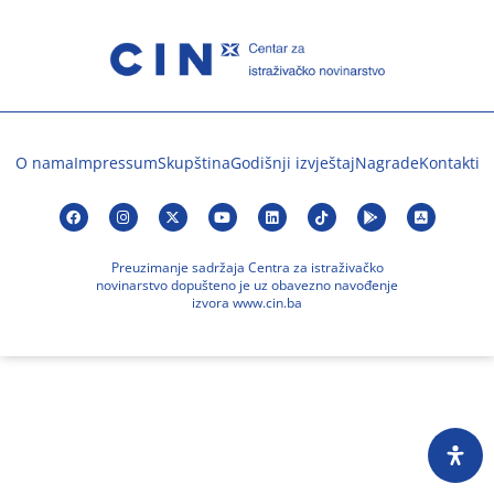
O nama
Impressum
Skupština
Godišnji izvještaj
Nagrade
Kontakti
Preuzimanje sadržaja Centra za istraživačko
novinarstvo dopušteno je uz obavezno navođenje
izvora www.cin.ba