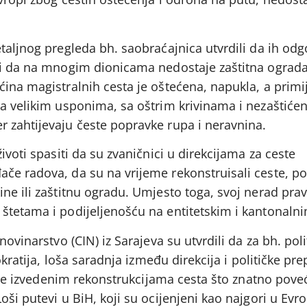
taljnog pregleda bh. saobraćajnica utvrdili da ih odg
 i da na mnogim dionicama nedostaje zaštitna ograda
ina magistralnih cesta je oštećena, napukla, a primi
na velikim usponima, sa oštrim krivinama i nezaštiće
 zahtijevaju česte popravke rupa i neravnina.
ivoti spasiti da su zvaničnici u direkcijama za ceste
e radova, da su na vrijeme rekonstruisali ceste, pos
ne ili zaštitnu ogradu. Umjesto toga, svoj nerad pra
štetama i podijeljenošću na entitetskim i kantonaln
novinarstvo (CIN) iz Sarajeva su utvrdili da za bh. poli
okratija, loša saradnja između direkcija i političke pre
ošije izvedenim rekonstrukcijama cesta što znatno pove
oši putevi u BiH, koji su ocijenjeni kao najgori u Evr