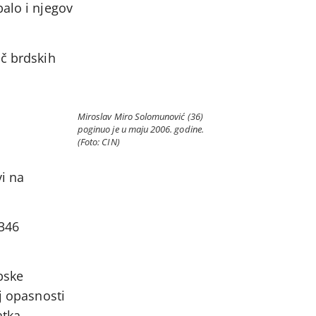
balo i njegov
ač brdskih
Miroslav Miro Solomunović (36)
u
poginuo je u maju 2006. godine.
(Foto: CIN)
vi na
.346
pske
j opasnosti
atka