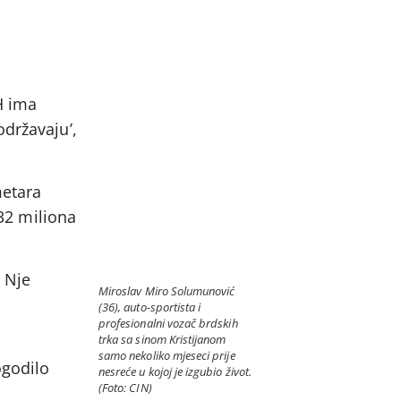
H ima
održavaju’,
metara
 32 miliona
. Nje
Miroslav Miro Solumunović
(36), auto-sportista i
profesionalni vozač brdskih
trka sa sinom Kristijanom
samo nekoliko mjeseci prije
ogodilo
nesreće u kojoj je izgubio život.
(Foto: CIN)