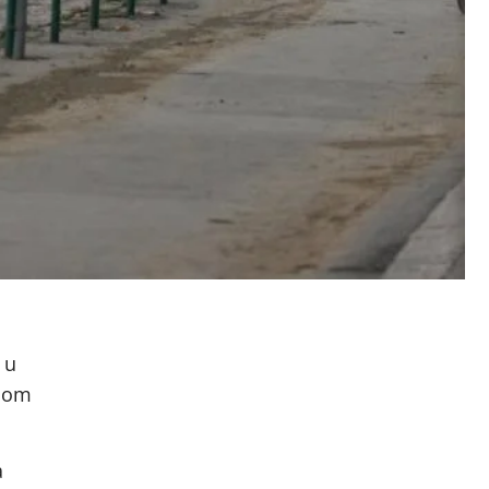
 u
anom
a