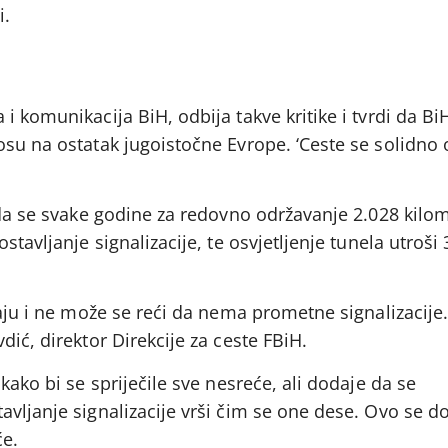
i.
i komunikacija BiH, odbija takve kritike i tvrdi da Bi
su na ostatak jugoistočne Evrope. ‘Ceste se solidno 
 da se svake godine za redovno održavanje 2.028 kilo
stavljanje signalizacije, te osvjetljenje tunela utroši
vaju i ne može se reći da nema prometne signalizacije
ić, direktor Direkcije za ceste FBiH.
kako bi se spriječile sve nesreće, ali dodaje da se
vljanje signalizacije vrši čim se one dese. Ovo se d
e.