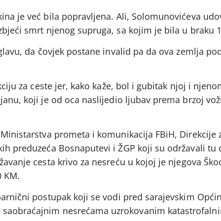
na je već bila popravljena. Ali, Solomunovićeva udov
bjeći smrt njenog supruga, sa kojim je bila u braku 
i glavu, da čovjek postane invalid pa da ova zemlja p
ciju za ceste jer, kako kaže, bol i gubitak njoj i njen
anu, koji je od oca naslijedio ljubav prema brzoj vožn
Ministarstva prometa i komunikacija FBiH, Direkcije 
kih preduzeća Bosnaputevi i ŽGP koji su održavali tu 
žavanje cesta krivo za nesreću u kojoj je njegova Ško
0 KM.
parnični postupak koji se vodi pred sarajevskim Opći
 saobraćajnim nesrećama uzrokovanim katastrofaln