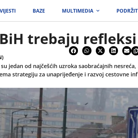
VIJESTI
BAZE
MULTIMEDIA
PODRŽIT
BiH trebaju refleksi
N)
 su jedan od najčešćih uzroka saobraćajnih nesreća, a
ma strategiju za unaprijeđenje i razvoj cestovne inf