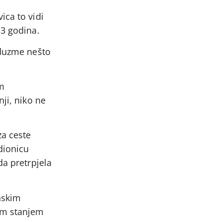
ica to vidi
13 godina.
oduzme nešto
om
ji, niko ne
za ceste
dionicu
da pretrpjela
nskim
im stanjem