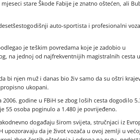
mjeseci stare Škode Fabije je znatno oštećen, ali Bu
esetšestogodišnji auto-sportista i profesionalni voz
odlegao je teškim povredama koje je zadobio u
g, na jednoj od najfrekventnijih magistralnih cesta 
a bi njen muž i danas bio živ samo da su oštri kraje
i propisno ukopani.
2006. godine u FBiH se zbog loših cesta dogodilo 5
je 55 osoba poginulo a 1.480 je povrijeđeno.
akodnevno događaju širom svijeta, stručnjaci iz Evro
iH upozoravaju da je život vozača u ovoj zemlji u većo
vropi zbog čestih oštećenja i odrona na putu, nedost