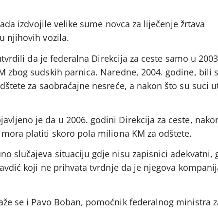
 sada izdvojile velike sume novca za liječenje žrtava
 njihovih vozila.
utvrdili da je federalna Direkcija za ceste samo u 2003
M zbog sudskih parnica. Naredne, 2004. godine, bili 
odštete za saobraćajne nesreće, a nakon što su suci ut
vljeno je da u 2006. godini Direkcija za ceste, nako
mora platiti skoro pola miliona KM za odštete.
o slučajeva situaciju gdje nisu zapisnici adekvatni, g
avdić koji ne prihvata tvrdnje da je njegova kompanij
laže se i Pavo Boban, pomoćnik federalnog ministra z