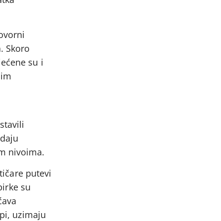
ovorni
. Skoro
jećene su i
nim
tavili
vdaju
im nivoima.
tičare putevi
pirke su
ćava
opi, uzimaju