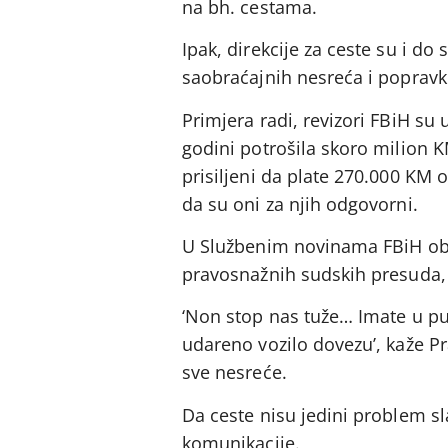
na bh. cestama.
Ipak, direkcije za ceste su i do
saobraćajnih nesreća i popravku
Primjera radi, revizori FBiH su 
godini potrošila skoro milion K
prisiljeni da plate 270.000 KM 
da su oni za njih odgovorni.
U Službenim novinama FBiH obja
pravosnažnih sudskih presuda, 
‘Non stop nas tuže… Imate u pun
udareno vozilo dovezu’, kaže Pr
sve nesreće.
Da ceste nisu jedini problem s
komunikacije.