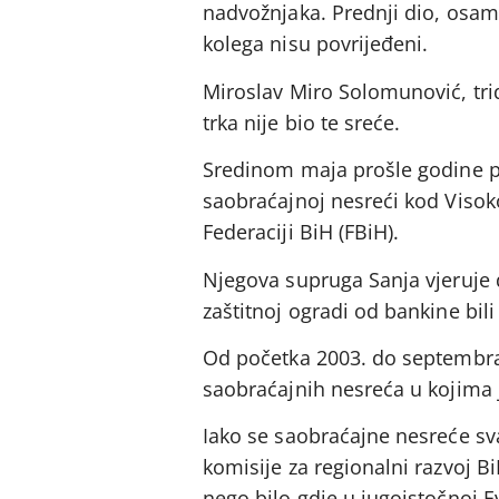
nadvožnjaka. Prednji dio, osam 
kolega nisu povrijeđeni.
Miroslav Miro Solomunović, trid
trka nije bio te sreće.
Sredinom maja prošle godine p
saobraćajnoj nesreći kod Visoko
Federaciji BiH (FBiH).
Njegova supruga Sanja vjeruje d
zaštitnoj ogradi od bankine bil
Od početka 2003. do septembra 
saobraćajnih nesreća u kojima 
Iako se saobraćajne nesreće sv
komisije za regionalni razvoj B
nego bilo gdje u jugoistočnoj E