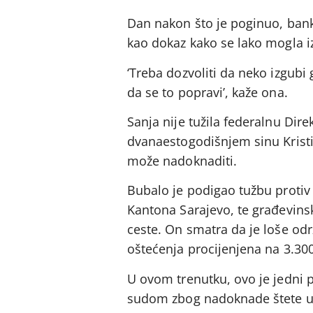
Dan nakon što je poginuo, banki
kao dokaz kako se lako mogla iz
‘Treba dozvoliti da neko izgub
da se to popravi’, kaže ona.
Sanja nije tužila federalnu Direk
dvanaestogodišnjem sinu Kristij
može nadoknaditi.
Bubalo je podigao tužbu protiv 
Kantona Sarajevo, te građevins
ceste. On smatra da je loše odr
oštećenja procijenjena na 3.30
U ovom trenutku, ovo je jedni 
sudom zbog nadoknade štete u