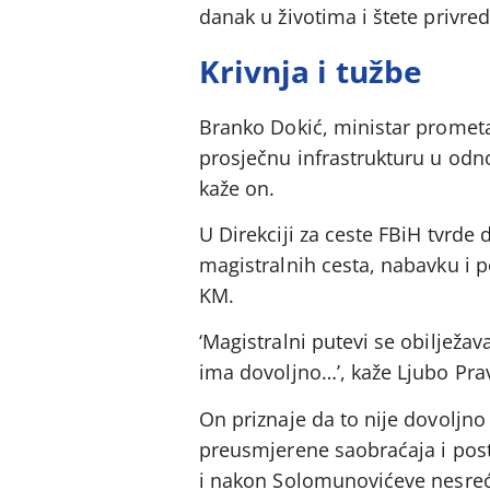
danak u životima i štete privred
Krivnja i tužbe
Branko Dokić, ministar prometa 
prosječnu infrastrukturu u odno
kaže on.
U Direkciji za ceste FBiH tvrde
magistralnih cesta, nabavku i po
KM.
‘Magistralni putevi se obilježa
ima dovoljno…’, kaže Ljubo Pravd
On priznaje da to nije dovoljno 
preusmjerene saobraćaja i posta
i nakon Solomunovićeve nesreć