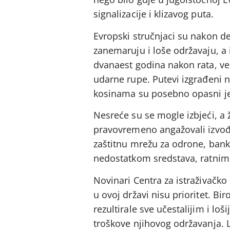
signalizacije i klizavog puta.
Evropski stručnjaci su nakon de
zanemaruju i loše održavaju, a
dvanaest godina nakon rata, već
udarne rupe. Putevi izgrađeni 
kosinama su posebno opasni jer
Nesreće su se mogle izbjeći, a ž
pravovremeno angažovali izvođač
zaštitnu mrežu za odrone, banki
nedostatkom sredstava, ratnim 
Novinari Centra za istraživačko 
u ovoj državi nisu prioritet. Bir
rezultirale sve učestalijim i l
troškove njihovog održavanja. L