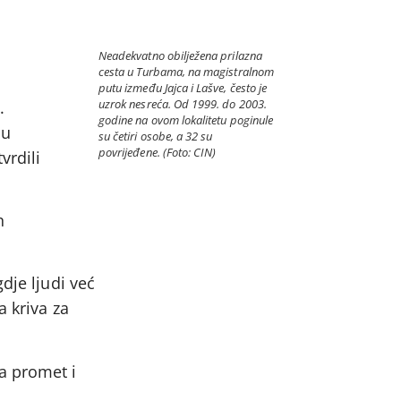
Neadekvatno obilježena prilazna
cesta u Turbama, na magistralnom
putu između Jajca i Lašve, često je
uzrok nesreća. Od 1999. do 2003.
.
godine na ovom lokalitetu poginule
su
su četiri osobe, a 32 su
povrijeđene. (Foto: CIN)
vrdili
n
dje ljudi već
a kriva za
a promet i