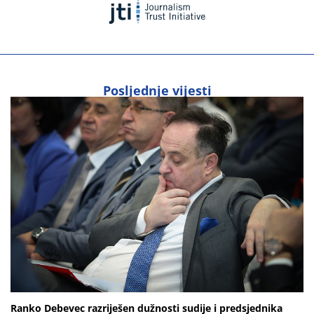
Posljednje vijesti
Ranko Debevec razriješen dužnosti sudije i predsjednika