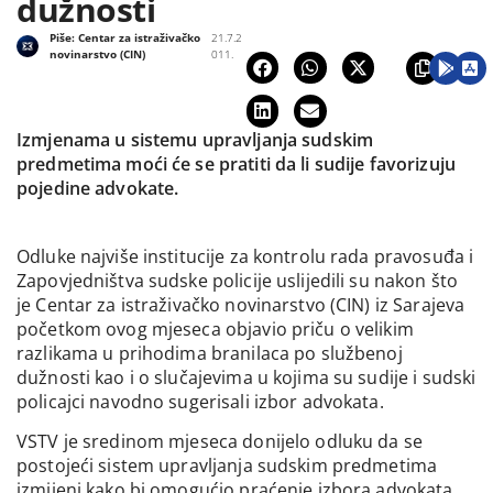
dužnosti
Piše:
Centar za istraživačko
21.7.2
novinarstvo (CIN)
011.
Izmjenama u sistemu upravljanja sudskim
predmetima moći će se pratiti da li sudije favorizuju
pojedine advokate.
Odluke najviše institucije za kontrolu rada pravosuđa i
Zapovjedništva sudske policije uslijedili su nakon što
je Centar za istraživačko novinarstvo (CIN) iz Sarajeva
početkom ovog mjeseca objavio priču o velikim
razlikama u prihodima branilaca po službenoj
dužnosti kao i o slučajevima u kojima su sudije i sudski
policajci navodno sugerisali izbor advokata.
VSTV je sredinom mjeseca donijelo odluku da se
postojeći sistem upravljanja sudskim predmetima
izmijeni kako bi omogućio praćenje izbora advokata