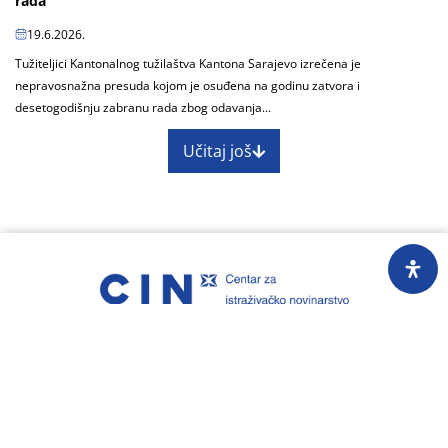
rada
19.6.2026.
Tužiteljici Kantonalnog tužilaštva Kantona Sarajevo izrečena je
nepravosnažna presuda kojom je osuđena na godinu zatvora i
desetogodišnju zabranu rada zbog odavanja...
Učitaj još
O nama
Impressum
Skupština
Godišnji izvještaj
Nagrade
Kontakti