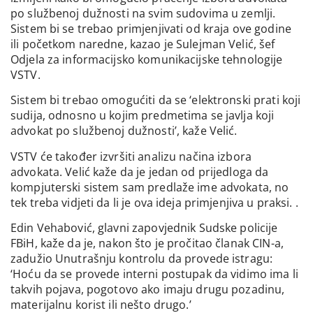
po službenoj dužnosti na svim sudovima u zemlji.
Sistem bi se trebao primjenjivati od kraja ove godine
ili početkom naredne, kazao je Sulejman Velić, šef
Odjela za informacijsko komunikacijske tehnologije
VSTV.
Sistem bi trebao omogućiti da se ‘elektronski prati koji
sudija, odnosno u kojim predmetima se javlja koji
advokat po službenoj dužnosti’, kaže Velić.
VSTV će također izvršiti analizu načina izbora
advokata. Velić kaže da je jedan od prijedloga da
kompjuterski sistem sam predlaže ime advokata, no
tek treba vidjeti da li je ova ideja primjenjiva u praksi. .
Edin Vehabović, glavni zapovjednik Sudske policije
FBiH, kaže da je, nakon što je pročitao članak CIN-a,
zadužio Unutrašnju kontrolu da provede istragu:
‘Hoću da se provede interni postupak da vidimo ima li
takvih pojava, pogotovo ako imaju drugu pozadinu,
materijalnu korist ili nešto drugo.’