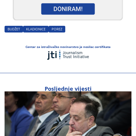
BUDŽET
KLADIONICE
POREZ
Centar za istraživačko novinarstvo je nosilac certifikata
Posljednje vijesti