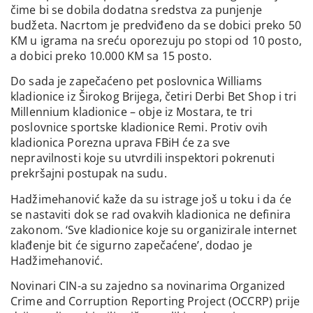
čime bi se dobila dodatna sredstva za punjenje
budžeta. Nacrtom je predviđeno da se dobici preko 50
KM u igrama na sreću oporezuju po stopi od 10 posto,
a dobici preko 10.000 KM sa 15 posto.
Do sada je zapečaćeno pet poslovnica Williams
kladionice iz Širokog Brijega, četiri Derbi Bet Shop i tri
Millennium kladionice – obje iz Mostara, te tri
poslovnice sportske kladionice Remi. Protiv ovih
kladionica Porezna uprava FBiH će za sve
nepravilnosti koje su utvrdili inspektori pokrenuti
prekršajni postupak na sudu.
Hadžimehanović kaže da su istrage još u toku i da će
se nastaviti dok se rad ovakvih kladionica ne definira
zakonom. ‘Sve kladionice koje su organizirale internet
klađenje bit će sigurno zapečaćene’, dodao je
Hadžimehanović.
Novinari CIN-a su zajedno sa novinarima Organized
Crime and Corruption Reporting Project (OCCRP) prije