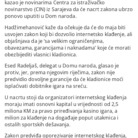
kazao je novinarima Centra za istraživačko
novinarstvo (CIN) iz Sarajeva da će nacrt zakona ubrzo
ponovo uputiti u Dom naroda.
Hadžimehanović kaže da očekuje da će do maja biti
usvojen zakon koji bi dozvolio internetsko klađenje, ali
objašnjava da je ‘sa velikim ograničenjima,
obavezama, garancijama i naknadama’ koje će morati
obezbijediti vlasnici kladionica.
Esed Radeljaš, delegat u Domu naroda, glasao je
protiv, jer, prema njegovim riječima, zakon nije
predvidio dovoljne garancije da će kladionice moći
isplaćivati dobitnike igara na sreću.
U nacrtu stoji da organizatori internetskog klađenja
moraju imati osnovni kapital u vrijednosti od 2,5
miliona KM za pravo priređivanja kasino igara, a
milion za klađenje na događaje poput utakmica i
ostalih sportskih dešavanja.
Zakon predviđa oporezivanje internetskog klađenja,