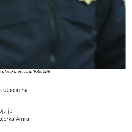
zlazak iz pritvora. (Foto: CIN)
n utjecaj na
ja je
 kćerka Amra