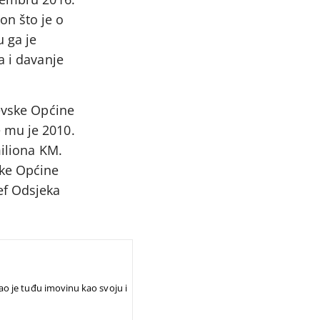
on što je o
u ga je
a i davanje
jevske Općine
 mu je 2010.
miliona KM.
ske Općine
ef Odsjeka
o je tuđu imovinu kao svoju i