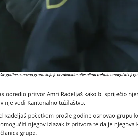
le godine osnovao grupu koja je nezakonitim utjecajima trebala omogućiti njegov i
s odredio pritvor Amri Radeljaš kako bi spriječio nje
iv nje vodi Kantonalno tužilaštvo.
ed Radeljaš početkom prošle godine osnovao grupu ko
omogućiti njegov izlazak iz pritvora te da je njegova
 članica grupe.