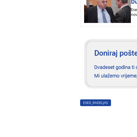
Du
Ese
nov
ESED_RADELJAS