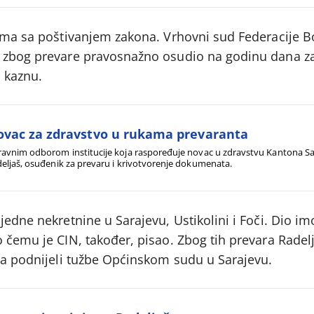
lema sa poštivanjem zakona. Vrhovni sud Federacije B
 zbog prevare pravosnažno osudio na godinu dana zat
o kaznu.
vac za zdravstvo u rukama prevaranta
avnim odborom institucije koja raspoređuje novac u zdravstvu Kantona Sa
eljaš, osuđenik za prevaru i krivotvorenje dokumenata.
jedne nekretnine u Sarajevu, Ustikolini i Foči. Dio im
 čemu je CIN, također, pisao. Zbog tih prevara Radelj
ega podnijeli tužbe Općinskom sudu u Sarajevu.