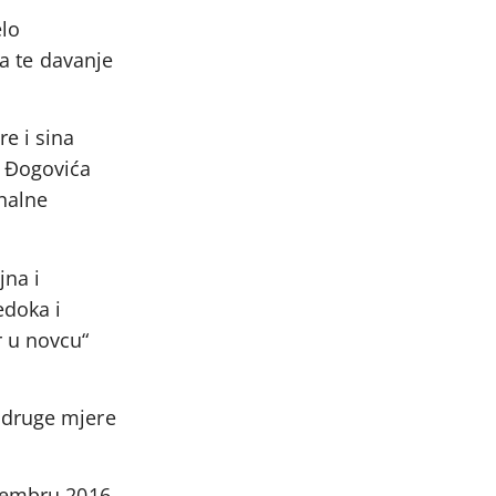
elo
ja te davanje
e i sina
e Đogovića
nalne
jna i
edoka i
r u novcu“
 druge mjere
ovembru 2016.