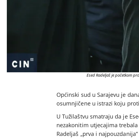
Esed Radeljaš je početkom proš
Općinski sud u Sarajevu je dana
osumnjičene u istrazi koju prot
U Tužilaštvu smatraju da je Es
nezakonitim utjecajima trebala 
Radeljaš „prva i najpouzdanija“