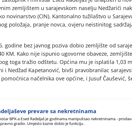
nim zemljištem u sarajevskom naselju Nedžarići nak
ko novinarstvo (CIN). Kantonalno tužilaštvo u Sarajev
og položaja, pranje novca, ovjeru neistinitog sadržaj
06. godine bez javnog poziva dobio zemljište od sara
0 KM. Kako nije ispunio ugovorne obaveze, zemljište
bog toga tražio odštetu. Općina mu je isplatila 1,03 
 i Nedžad Kapetanović, bivši pravobranilac sarajev
 pomoćnica načelnika ove općine, i Jusuf Čaušević, š
deljaševe prevare sa nekretninama
istar BPK-a Esed Radeljaš je godinama manipulisao nekretninama - prodava
pravno gradio. Umjesto kazne dobio je funkciju.