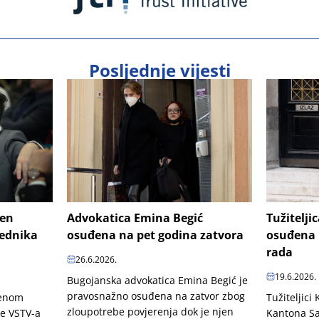
Posljednje vijesti
šen
Advokatica Emina Begić
Tužitelji
jednika
osuđena na pet godina zatvora
osuđena 
rada
26.6.2026.
19.6.2026.
Bugojanska advokatica Emina Begić je
pravosnažno osuđena na zatvor zbog
penom
Tužiteljici
zloupotrebe povjerenja dok je njen
je VSTV-a
Kantona Sa