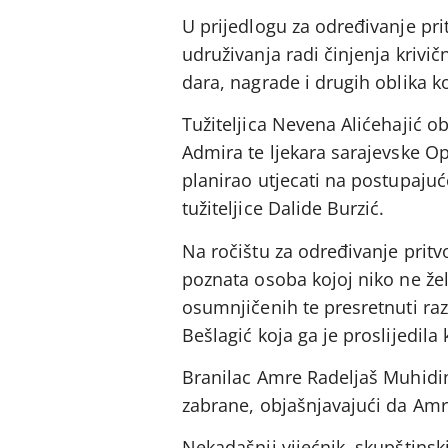
U prijedlogu za određivanje pri
udruživanja radi činjenja krivič
dara, nagrade i drugih oblika ko
Tužiteljica Nevena Alićehajić 
Admira te ljekara sarajevske O
planirao utjecati na postupaj
tužiteljice Dalide Burzić.
Na ročištu za određivanje pritvo
poznata osoba kojoj niko ne žel
osumnjičenih te presretnuti ra
Bešlagić koja ga je proslijedila
Branilac Amre Radeljaš Muhidin
zabrane, objašnjavajući da Amri
Nekadašnji vijećnik, skupštins