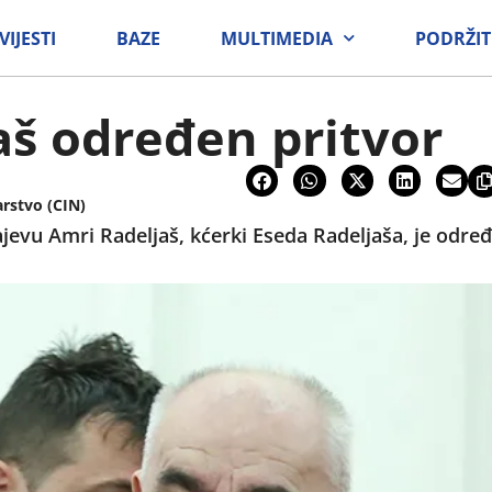
VIJESTI
BAZE
MULTIMEDIA
PODRŽIT
aš određen pritvor
arstvo (CIN)
evu Amri Radeljaš, kćerki Eseda Radeljaša, je određ