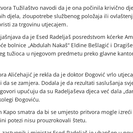
tvora Tužilaštvo navodi da je ona počinila krivično dj
nih djela, zloupotrebe službenog položaja ili ovlašten
risti za trgovinu utjecajem.
objašnjava da je Esed Radeljaš posredstvom kćerke Amr
pće bolnice „Abdulah Nakaš“ Eldine Bešlagić i Dragiš
ućeg tužioca u njegovom predmetu preko glavne kanto
ra Alićehajić je rekla da je doktor Đogović vrlo utjeca
i da se zamjera. Dodala je da rezultati saslušanja svj
zgovori upućuju da su Radeljaševa djeca već dala „da
 kolegi Đogoviću.
 Kapo smatra da bi se umjesto pritvora mogle izreći
ni potezi nisu prouzrokovali štetu.
ki zastupnik i ministar Esed Radeljaš je uhapšen u n