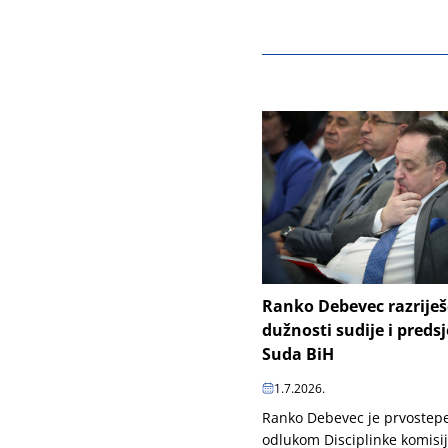
Ranko Debevec razrije
dužnosti sudije i preds
Suda BiH
1.7.2026.
Ranko Debevec je prvoste
odlukom Disciplinke komisi