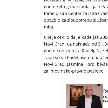
godine zbog manipulacija držav
tome pisao Centar za istraživač
optužilo za zloupotrebu služben
mita.
CIN je otkrio da je Radeljaš 20
Novi Grad, uz naknadu od 51.34
godine oduzeto, a Radeljaš je z
Tada su sa Radeljašem uhapšeni
Novi Grad, Jasmina Horo, bivša
za imovinsko-pravne poslove.
Ra
Min
bes