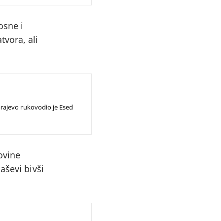
osne i
vora, ali
rajevo rukovodio je Esed
ovine
aševi bivši