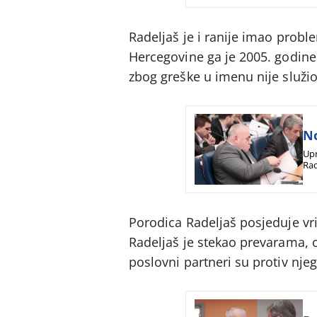
Radeljaš je i ranije imao prob
Hercegovine ga je 2005. godine
zbog greške u imenu nije služi
No
Upr
Rad
Porodica Radeljaš posjeduje vri
Radeljaš je stekao prevarama, o
poslovni partneri su protiv nj