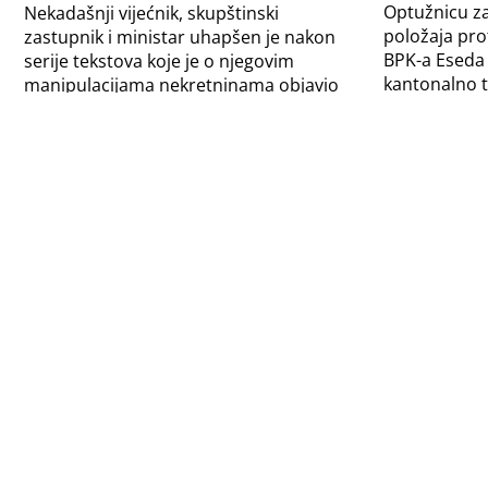
Optužnicu z
Nekadašnji vijećnik, skupštinski
položaja pro
zastupnik i ministar uhapšen je nakon
BPK-a Eseda 
serije tekstova koje je o njegovim
kantonalno 
manipulacijama nekretninama objavio
godine.
Centar za istraživačko...
Radeljaševe
Dugovanja ministra Radeljaša
11.2.2016.