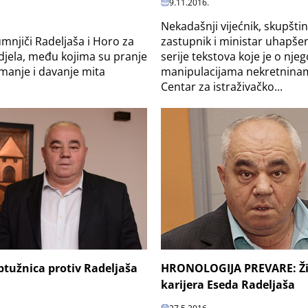
9.11.2016.
Nekadašnji vijećnik, skupštin
zastupnik i ministar uhapše
umnjiči Radeljaša i Horo za
serije tekstova koje je o nje
 djela, među kojima su pranje
manipulacijama nekretnina
imanje i davanje mita
Centar za istraživačko...
tužnica protiv Radeljaša
HRONOLOGIJA PREVARE: Ži
karijera Eseda Radeljaša