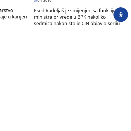
6.4.2016.
arstvo
Esed Radeljaš je smijenjen sa funkcije
je u karijeri
ministra privrede u BPK nekoliko
sedmica nakon što je CIN objavio seriju
tekstova o tome kako je krivotvorio
dokumente, oštetio...
 osuđenika
Novac za zdravstvo u rukama
prevaranta
25.8.2015.