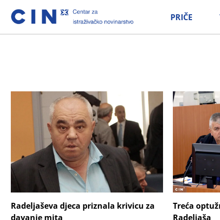
PRIČE
Treća optuž
Radeljaševa djeca priznala krivicu za
Radeljaša
davanje mita