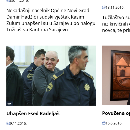
30.11.2016.
18.11.2016.
Nekadašnji načelnik Općine Novi Grad
Damir Hadžić i sudski vještak Kasim
Tužilaštvo s
Zulum uhapšeni su u Sarajevu po nalogu
niz krivičnih
Tužilaštva Kantona Sarajevo.
novca, te pr
Povučena op
Uhapšen Esed Radeljaš
16.6.2016.
9.11.2016.