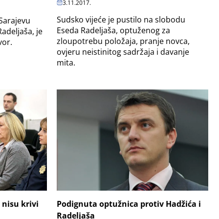
3.11.2017.
Sudsko vijeće je pustilo na slobodu
Sarajevu
Eseda Radeljaša, optuženog za
adeljaša, je
zloupotrebu položaja, pranje novca,
vor.
ovjeru neistinitog sadržaja i davanje
mita.
Podignuta optužnica protiv Hadžića i
 nisu krivi
Radeljaša