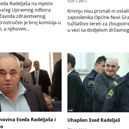
31.1.2017.
eda Radeljaša na mjesto
jućeg Upravnog odbora
Krivnju nisu priznali ni ostali
 Zavoda zdravstvenog
zaposlenika Općine Novi Gra
trostručen je broj komisija u
tužilaštvo tereti za zloupot
, a njihovim...
u vezi sa dodjelom državnog 
movina Eseda Radeljaša i
Uhapšen Esed Radeljaš
ro