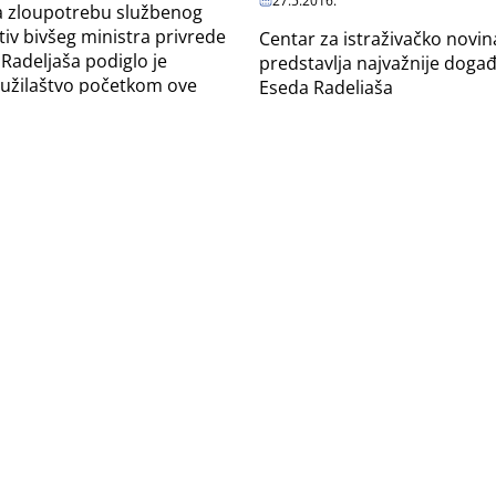
27.5.2016.
a zloupotrebu službenog
tiv bivšeg ministra privrede
Centar za istraživačko novin
Radeljaša podiglo je
predstavlja najvažnije događa
tužilaštvo početkom ove
Eseda Radeljaša
 prevare sa nekretninama
Komšijski dogovor sudije i
22.12.2015.