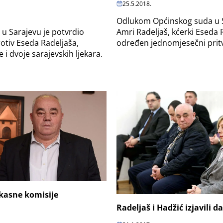
25.5.2018.
Odlukom Općinskog suda u 
Amri Radeljaš, kćerki Eseda R
 u Sarajevu je potvrdio
određen jednomjesečni prit
otiv Eseda Radeljaša,
 i dvoje sarajevskih ljekara.
kasne komisije
Radeljaš i Hadžić izjavili da