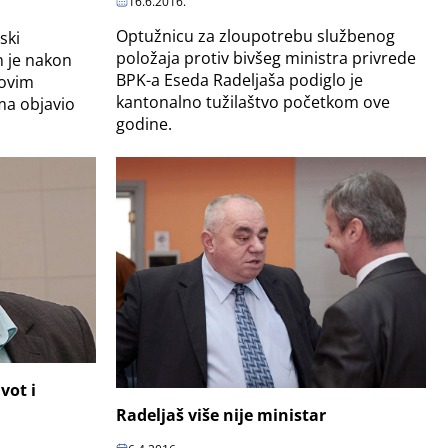
16.6.2016.
Optužnicu za zloupotrebu službenog
ski
položaja protiv bivšeg ministra privrede
n je nakon
BPK-a Eseda Radeljaša podiglo je
govim
kantonalno tužilaštvo početkom ove
ma objavio
godine.
vot i
Radeljaš više nije ministar