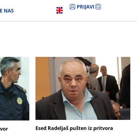
PRIJAVI
E NAS
Esed Radeljaš pušten iz pritvora
tvor