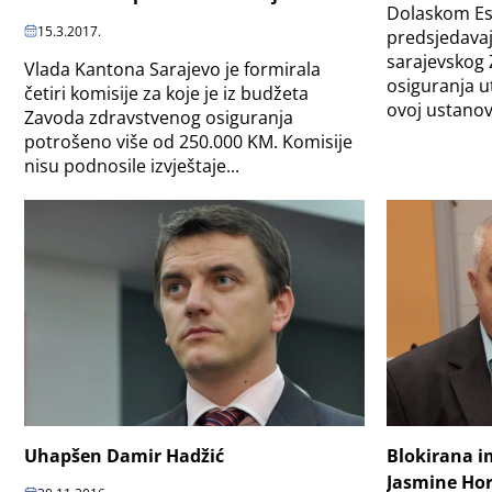
Dolaskom Es
15.3.2017.
predsjedava
sarajevskog
Vlada Kantona Sarajevo je formirala
osiguranja u
četiri komisije za koje je iz budžeta
ovoj ustanovi
Zavoda zdravstvenog osiguranja
potrošeno više od 250.000 KM. Komisije
nisu podnosile izvještaje...
Uhapšen Damir Hadžić
Blokirana i
Jasmine Ho