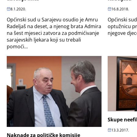
16.8.2018.
8.1.2020.
Općinski sud
Općinski sud u Sarajevu osudio je Amru
optužnicu pr
Radeljaš na deset, a njenog brata Admira
njegove djece
na šest mjeseci zatvora za podmićivanje
sarajevskih ljekara koji su trebali
pomoći...
Skupe neefi
13.3.2017.
Naknade za političke komisije