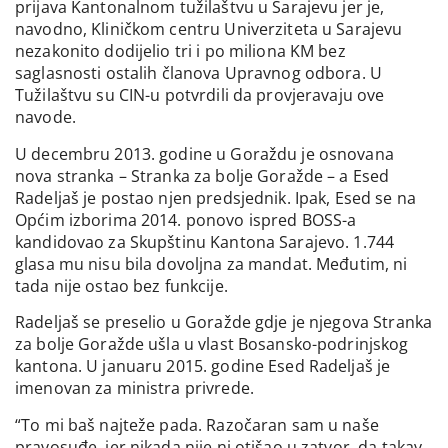
prijava Kantonalnom tužilaštvu u Sarajevu jer je,
navodno, Kliničkom centru Univerziteta u Sarajevu
nezakonito dodijelio tri i po miliona KM bez
saglasnosti ostalih članova Upravnog odbora. U
Tužilaštvu su CIN-u potvrdili da provjeravaju ove
navode.
U decembru 2013. godine u Goraždu je osnovana
nova stranka – Stranka za bolje Goražde – a Esed
Radeljaš je postao njen predsjednik. Ipak, Esed se na
Općim izborima 2014. ponovo ispred BOSS-a
kandidovao za Skupštinu Kantona Sarajevo. 1.744
glasa mu nisu bila dovoljna za mandat. Međutim, ni
tada nije ostao bez funkcije.
Radeljaš se preselio u Goražde gdje je njegova Stranka
za bolje Goražde ušla u vlast Bosansko-podrinjskog
kantona. U januaru 2015. godine Esed Radeljaš je
imenovan za ministra privrede.
“To mi baš najteže pada. Razočaran sam u naše
pravosuđe, jer nikada nije ni otišao u zatvor, da takav