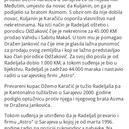
Međutim, umjesto da novac da Kuljanin, on ga je
podijelio sa bratom Asimom. S obzirom da nije dobila
novac, Kuljanin je Karačiću osporila vlasništvo nad
nekretninama. Na isti način je Radeljaš oštetio i
porodicu Odžaković čije je nekretnine za 45.000 KM
prodao Vahidu i Sabitu Makaš. U tom mu je pomagao
Dražen Janković na čije ime je glasila lažna punomoć
za prodaju ovog zemljišta i koji se lažno predstavljao
kao član porodice Odžaković. Za svoj dio posla je od
Radeljaša dobio 1.000 KM, a tokom suđenja je bio u
bjekstvu. Radeljaš je zadržao 44.000 maraka i nastavio
raditi u sarajevskoj firmi „Astro“.
Prevareni kupac Džemo Karačić je tužio Radeljaša pa
je Kantonalno tužilaštvo u Sarajevu 2000. godine
podiglo optužnicu protiv njega i njegovog brata Asima
te Dražena Jankovića.
Tokom suđenja je utvrđeno da je Radeljaš prevario i
firmu „Astro“ iz Sarajeva u kojoj je od marta 1996.
godine radio na poziciji rukovodioca nabavke. Na