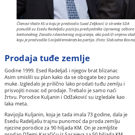
Članovi Vlade KS-a koju je predvodio Suad Zeljković iz stranke SDA
ponudili su Esedu Radeljašu poziciju predsjednika Upravnog odbora
kantonalnog Zavoda zdavstvenog osiguranja, ako podrži smjenu vla
koju je predvodila Socijaldemokratska partija. (Foto: Slobodna Bosna
Prodaja tuđe zemlje
Godine 1999. Esed Radeljaš i njegov brat blizanac
Asim smislili su plan kako da se obogate bez puno
muke. Izgledalo je prilično lako prodati tuđu zemlju i
prisvojiti novac od prodaje. Trebalo je samo naći
žrtvu. Porodice Kuljanin i Odžaković su izgledale kao
laka meta.
Ravijojla Kuljanin, koja je tada imala 73 godine, dala je
Esedu Radeljašu trajnu punomoć da proda zemlju
njezine porodice za 90 hiljada KM. On je zemljište
prodao Džemi Karačiću iz Sarajeva za 50 hiljada KM.