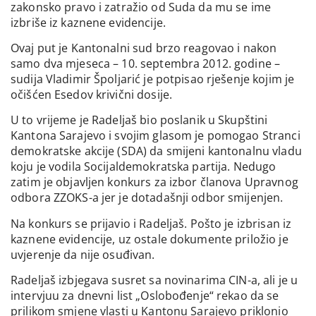
zakonsko pravo i zatražio od Suda da mu se ime
izbriše iz kaznene evidencije.
Ovaj put je Kantonalni sud brzo reagovao i nakon
samo dva mjeseca – 10. septembra 2012. godine –
sudija Vladimir Špoljarić je potpisao rješenje kojim je
očišćen Esedov krivični dosije.
U to vrijeme je Radeljaš bio poslanik u Skupštini
Kantona Sarajevo i svojim glasom je pomogao Stranci
demokratske akcije (SDA) da smijeni kantonalnu vladu
koju je vodila Socijaldemokratska partija. Nedugo
zatim je objavljen konkurs za izbor članova Upravnog
odbora ZZOKS-a jer je dotadašnji odbor smijenjen.
Na konkurs se prijavio i Radeljaš. Pošto je izbrisan iz
kaznene evidencije, uz ostale dokumente priložio je
uvjerenje da nije osuđivan.
Radeljaš izbjegava susret sa novinarima CIN-a, ali je u
intervjuu za dnevni list „Oslobođenje“ rekao da se
prilikom smjene vlasti u Kantonu Sarajevo priklonio