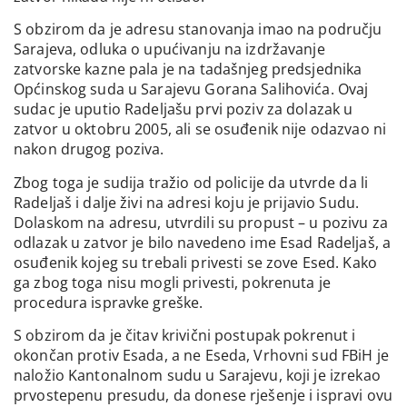
S obzirom da je adresu stanovanja imao na području
Sarajeva, odluka o upućivanju na izdržavanje
zatvorske kazne pala je na tadašnjeg predsjednika
Općinskog suda u Sarajevu Gorana Salihovića. Ovaj
sudac je uputio Radeljašu prvi poziv za dolazak u
zatvor u oktobru 2005, ali se osuđenik nije odazvao ni
nakon drugog poziva.
Zbog toga je sudija tražio od policije da utvrde da li
Radeljaš i dalje živi na adresi koju je prijavio Sudu.
Dolaskom na adresu, utvrdili su propust – u pozivu za
odlazak u zatvor je bilo navedeno ime Esad Radeljaš, a
osuđenik kojeg su trebali privesti se zove Esed. Kako
ga zbog toga nisu mogli privesti, pokrenuta je
procedura ispravke greške.
S obzirom da je čitav krivični postupak pokrenut i
okončan protiv Esada, a ne Eseda, Vrhovni sud FBiH je
naložio Kantonalnom sudu u Sarajevu, koji je izrekao
prvostepenu presudu, da donese rješenje i ispravi ovu