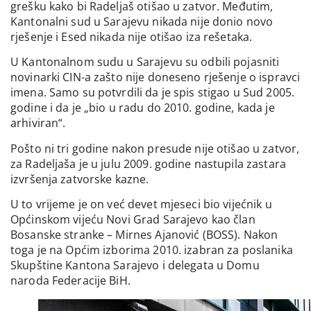
grešku kako bi Radeljaš otišao u zatvor. Međutim,
Kantonalni sud u Sarajevu nikada nije donio novo
rješenje i Esed nikada nije otišao iza rešetaka.
U Kantonalnom sudu u Sarajevu su odbili pojasniti
novinarki CIN-a zašto nije doneseno rješenje o ispravci
imena. Samo su potvrdili da je spis stigao u Sud 2005.
godine i da je „bio u radu do 2010. godine, kada je
arhiviran“.
Pošto ni tri godine nakon presude nije otišao u zatvor,
za Radeljaša je u julu 2009. godine nastupila zastara
izvršenja zatvorske kazne.
U to vrijeme je on već devet mjeseci bio vijećnik u
Općinskom vijeću Novi Grad Sarajevo kao član
Bosanske stranke – Mirnes Ajanović (BOSS). Nakon
toga je na Općim izborima 2010. izabran za poslanika
Skupštine Kantona Sarajevo i delegata u Domu
naroda Federacije BiH.