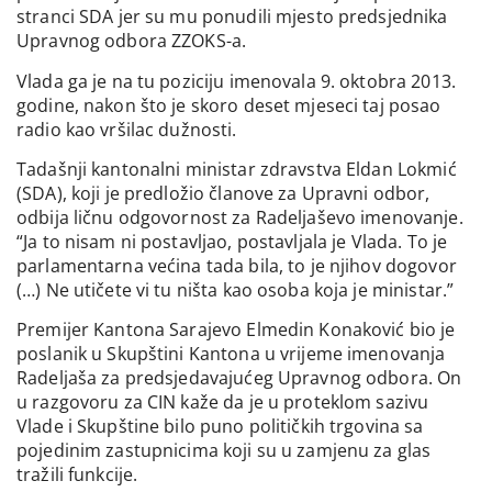
stranci SDA jer su mu ponudili mjesto predsjednika
Upravnog odbora ZZOKS-a.
Vlada ga je na tu poziciju imenovala 9. oktobra 2013.
godine, nakon što je skoro deset mjeseci taj posao
radio kao vršilac dužnosti.
Tadašnji kantonalni ministar zdravstva Eldan Lokmić
(SDA), koji je predložio članove za Upravni odbor,
odbija ličnu odgovornost za Radeljaševo imenovanje.
“Ja to nisam ni postavljao, postavljala je Vlada. To je
parlamentarna većina tada bila, to je njihov dogovor
(…) Ne utičete vi tu ništa kao osoba koja je ministar.”
Premijer Kantona Sarajevo Elmedin Konaković bio je
poslanik u Skupštini Kantona u vrijeme imenovanja
Radeljaša za predsjedavajućeg Upravnog odbora. On
u razgovoru za CIN kaže da je u proteklom sazivu
Vlade i Skupštine bilo puno političkih trgovina sa
pojedinim zastupnicima koji su u zamjenu za glas
tražili funkcije.