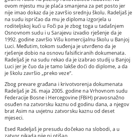
ovom mjestu mu je plaća smanjena za pet posto jer
nije imao dokaz da je završio srednju školu. Radeljaš je
na sudu ispričao da mu je diploma izgorjela u
roditeljskoj kući u Foči pa je zbog toga u tadašnjem
Osnovnom sudu i u Sarajevu izvadio rješenje da je
1992. godine završio Višu komercijalnu školu u Banjoj
Luci. Međutim, tokom suđenja je utvrđeno da je
rješenje dobio na osnovu falsificiranih dokumenata.
Radeljaš je na sudu rekao da je izabrao studij u Banjoj
Luci jer je čuo da je tamo lakše doći do diplome, a da
je školu završio „preko veze“.
Zbog prevare građana i krivotvorenja dokumenata
Radeljaš je 26. maja 2005. godine na Vrhovnom sudu
Federacije Bosne i Hercegovine (FBiH) pravosnažno
osuđen na zatvorsku kaznu od godinu dana, a njegov
brat Asim na uvjetnu zatvorsku kaznu od deset
mjeseci.
Esed Radeljaš je presudu dočekao na slobodi, a u
zatvor nikada nije ni otišao.