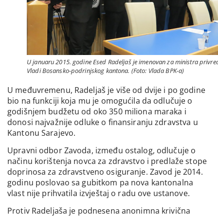
U januaru 2015. godine Esed Radeljaš je imenovan za ministra privre
Vladi Bosansko-podrinjskog kantona. (Foto: Vlada BPK-a)
U međuvremenu, Radeljaš je više od dvije i po godine
bio na funkciji koja mu je omogućila da odlučuje o
godišnjem budžetu od oko 350 miliona maraka i
donosi najvažnije odluke o finansiranju zdravstva u
Kantonu Sarajevo.
Upravni odbor Zavoda, između ostalog, odlučuje o
načinu korištenja novca za zdravstvo i predlaže stope
doprinosa za zdravstveno osiguranje. Zavod je 2014.
godinu poslovao sa gubitkom pa nova kantonalna
vlast nije prihvatila izvještaj o radu ove ustanove.
Protiv Radeljaša je podnesena anonimna krivična