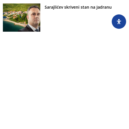
Sarajlićev skriveni stan na Jadranu
Imovina političara: Politički i imovinski
napredak Nermina Mandre
Zakonodavci s druge strane zakona
Funkcionerima penzije za džeparac