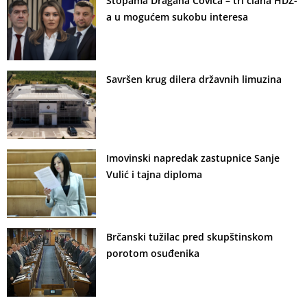
Stopama Dragana Čovića – tri člana HDZ-
a u mogućem sukobu interesa
Savršen krug dilera državnih limuzina
Imovinski napredak zastupnice Sanje
Vulić i tajna diploma
Brčanski tužilac pred skupštinskom
porotom osuđenika