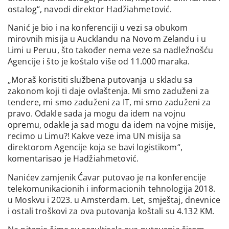
ostalog“, navodi direktor Hadžiahmetović.
Nanić je bio i na konferenciji u vezi sa obukom
mirovnih misija u Aucklandu na Novom Zelandu i u
Limi u Peruu, što također nema veze sa nadležnošću
Agencije i što je koštalo više od 11.000 maraka.
„Moraš koristiti službena putovanja u skladu sa
zakonom koji ti daje ovlaštenja. Mi smo zaduženi za
tendere, mi smo zaduženi za IT, mi smo zaduženi za
pravo. Odakle sada ja mogu da idem na vojnu
opremu, odakle ja sad mogu da idem na vojne misije,
recimo u Limu?! Kakve veze ima UN misija sa
direktorom Agencije koja se bavi logistikom“,
komentarisao je Hadžiahmetović.
Nanićev zamjenik Ćavar putovao je na konferencije
telekomunikacionih i informacionih tehnologija 2018.
u Moskvu i 2023. u Amsterdam. Let, smještaj, dnevnice
i ostali troškovi za ova putovanja koštali su 4.132 KM.