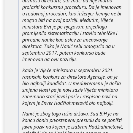
dužnosti direktora, što znači da nije morao
prolaziti konkursnu proceduru. Da je imenovan
u redovnoj proceduri, kao inženjer hemije ne bi
mogao biti na ovoj poziciji. Međutim, Vijeće
ministara BiH je po njegovom prijedlogu
promijenilo sistematizaciju i stavilo tehničke i
prirodne nauke kao uslov za imenovanje
direktora. Tako je Nanić sebi omogućio da u
septembru 2017. putem konkursa bude
imenovan na ovu poziciju.
Kada je Vijeće ministara u septembru 2021.
raspisalo konkurs za direktora Agencije, on je
bio najbolji kandidat. U međuvremenu je došla
smjena vlasti pa je novi saziv Vijeća ministara
zanemario stari javni poziv i raspisao novi na
kojem je Enver Hadžiahmetović bio najbolji.
Nanić je zbog toga tužio državu. Sud BiH je na
koncu donio prvostepenu presudu da se poništi
javni poziv na kojem je izabran Hadžiahmetović,