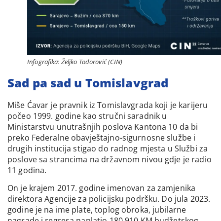
Infografika: Željko Todorović (CIN)
Sad pa sad u Tomislavgrad
Miše Ćavar je pravnik iz Tomislavgrada koji je karijeru
počeo 1999. godine kao stručni saradnik u
Ministarstvu unutrašnjih poslova Kantona 10 da bi
preko Federalne obavještajno-sigurnosne službe i
drugih institucija stigao do radnog mjesta u Službi za
poslove sa strancima na državnom nivou gdje je radio
11 godina.
On je krajem 2017. godine imenovan za zamjenika
direktora Agencije za policijsku podršku. Do jula 2023.
godine je na ime plate, toplog obroka, jubilarne
nagrade i regresa naplatio 180.910 KM budžetskog