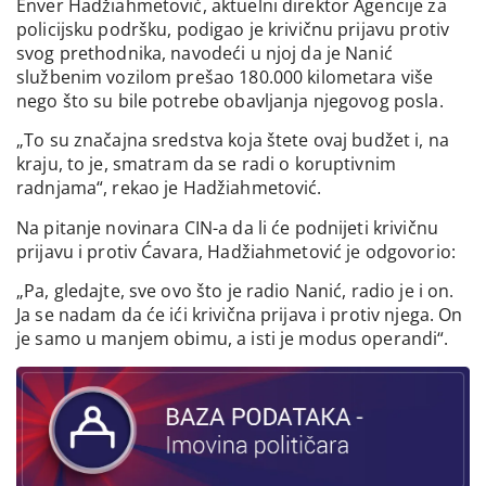
Enver Hadžiahmetović, aktuelni direktor Agencije za
policijsku podršku, podigao je krivičnu prijavu protiv
svog prethodnika, navodeći u njoj da je Nanić
službenim vozilom prešao 180.000 kilometara više
nego što su bile potrebe obavljanja njegovog posla.
„To su značajna sredstva koja štete ovaj budžet i, na
kraju, to je, smatram da se radi o koruptivnim
radnjama“, rekao je Hadžiahmetović.
Na pitanje novinara CIN-a da li će podnijeti krivičnu
prijavu i protiv Ćavara, Hadžiahmetović je odgovorio:
„Pa, gledajte, sve ovo što je radio Nanić, radio je i on.
Ja se nadam da će ići krivična prijava i protiv njega. On
je samo u manjem obimu, a isti je modus operandi“.