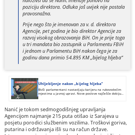
naloživši da se Nanić imenuje ponovo na
poziciju direktora. Odluka još uvijek nije postala
pravosnažna.
Prije nego što je imenovan za v. d. direktora
Agencije, pet godina je bio direktor Agencije za
razvoj visokog obrazovanja BiH. On je prije toga
u tri mandata bio zastupnik u Parlamentu FBiH
i jednom u Parlamentu BiH nakon čega je za
godinu dana primio 54.895 KM „bijelog hljeba“
Uhljebljenje nakon „bijelog hljeba“
Bivši parlamentarci nastavljaju karijeru na rukovodećim
mjestima u javnoj upravi. Nove poslove najčešće dobiju
nakon što iskoriste povlasticu „bijelog hljeba“.
Nanić je tokom sedmogodišnjeg upravljanja
Agencijom najmanje 215 puta otišao iz Sarajeva u
posjetu porodici službenim vozilima. Troškovi goriva,
putarina i održavanja išli su na račun države.