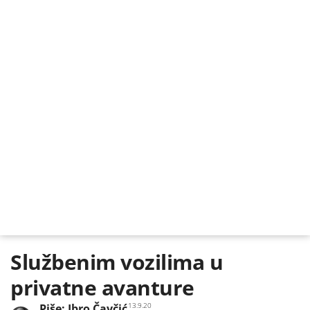
Službenim vozilima u
privatne avanture
13.9.20
Piše:
Ibro Čavčić