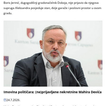
Boris Jerinić, dugogodišnji gradonačelnik Doboja, nije prijavio da njegova
supruga Aleksandra posjeduje stan, dvije garaže i poslovni prostor u ovom
gradu.
Imovina političara: (ne)prijavljene nekretnine Mahira Devića
24.7.2026.