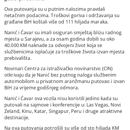
Ova putovanja su u putnim nalozima pravdali
netačnim podacima. Troškovi goriva i održavanja su
građane BiH koštali više od 111 hiljada maraka.
Nanić i Ćavar su imali osiguran smještaj blizu radnog
mjesta u Sarajevu, a za osam godina dobili su oko
40.000 KM naknade za odvojeni život koja se
službenicima isplaćuje za troškove života izvan mjesta
prebivališta.
Novinari Centra za istraživačko novinarstvo (CIN)
otkrivaju da je Nanić bez putnog naloga službenim
automobilom u privatnom aranžmanu putovao i izvan
BiH za vrijeme godišnjeg odmora.
Nanić i Ćavar ova vozila nisu koristili jedino kada su
putovali na sajmove i konferencije u: Las Vegas, Novi
Zeland, Kinu, Katar, Singapur, Peru i druge atraktivne
destinacije.
Na ova putovanja potrošili su više od sto hiljada KM