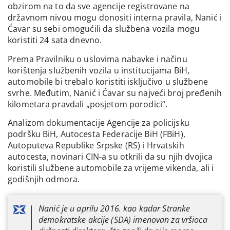
obzirom na to da sve agencije registrovane na
državnom nivou mogu donositi interna pravila, Nanić i
Ćavar su sebi omogućili da službena vozila mogu
koristiti 24 sata dnevno.
Prema Pravilniku o uslovima nabavke i načinu
korištenja službenih vozila u institucijama BiH,
automobile bi trebalo koristiti isključivo u službene
svrhe. Međutim, Nanić i Ćavar su najveći broj pređenih
kilometara pravdali „posjetom porodici“.
Analizom dokumentacije Agencije za policijsku
podršku BiH, Autocesta Federacije BiH (FBiH),
Autoputeva Republike Srpske (RS) i Hrvatskih
autocesta, novinari CIN-a su otkrili da su njih dvojica
koristili službene automobile za vrijeme vikenda, ali i
godišnjih odmora.
Nanić je u aprilu 2016. kao kadar Stranke
demokratske akcije (SDA) imenovan za vršioca