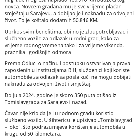
novca. Novcem građana mu je sve vrijeme plaćan
smještaj u Sarajevu, a dobijao je i naknadu za odvojeni
život. To je koštalo dodatnih 50.846 KM.
Uprkos svim benefitima, obilno je zloupotrebljavao i
službeno vozilo za odlazak u rodni grad, kako za
vrijeme radnog vremena tako i za vrijeme vikenda,
praznika i godišnjih odmora.
Prema Odluci o načinu i postupku ostvarivanja prava
zaposlenih u institucijama BiH, službenici koji koriste
automobile za odlazak sa posla kući ne mogu dobijati
naknadu za odvojeni život i smještaj.
Do jula 2024. godine je skoro 350 puta otišao iz
Tomislavgrada za Sarajevo i nazad.
Ćavar nije krio da je i u rodnom gradu koristio
službeno vozilo. U šihtericu je upisivao „Tomislavgrad
– loko“, što podrazumijeva korištenje automobila u
krugu od 50 kilometara.