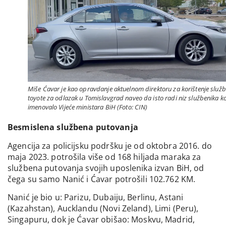
Miše Ćavar je kao opravdanje aktuelnom direktoru za korištenje služ
toyote za odlazak u Tomislavgrad naveo da isto radi niz službenika ko
imenovalo Vijeće ministara BiH (Foto: CIN)
Besmislena službena putovanja
Agencija za policijsku podršku je od oktobra 2016. do
maja 2023. potrošila više od 168 hiljada maraka za
službena putovanja svojih uposlenika izvan BiH, od
čega su samo Nanić i Ćavar potrošili 102.762 KM.
Nanić je bio u: Parizu, Dubaiju, Berlinu, Astani
(Kazahstan), Aucklandu (Novi Zeland), Limi (Peru),
Singapuru, dok je Ćavar obišao: Moskvu, Madrid,