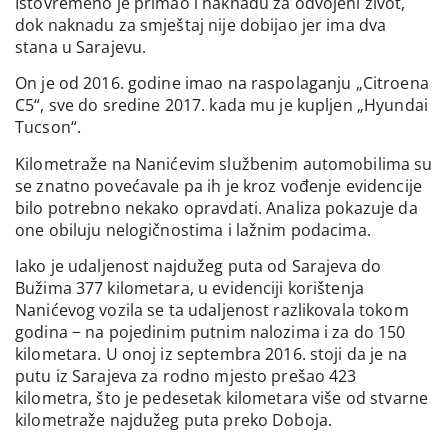
Istovremeno je primao i naknadu za odvojeni život,
dok naknadu za smještaj nije dobijao jer ima dva
stana u Sarajevu.
On je od 2016. godine imao na raspolaganju „Citroena
C5“, sve do sredine 2017. kada mu je kupljen „Hyundai
Tucson“.
Kilometraže na Nanićevim službenim automobilima su
se znatno povećavale pa ih je kroz vođenje evidencije
bilo potrebno nekako opravdati. Analiza pokazuje da
one obiluju nelogičnostima i lažnim podacima.
Iako je udaljenost najdužeg puta od Sarajeva do
Bužima 377 kilometara, u evidenciji korištenja
Nanićevog vozila se ta udaljenost razlikovala tokom
godina − na pojedinim putnim nalozima i za do 150
kilometara. U onoj iz septembra 2016. stoji da je na
putu iz Sarajeva za rodno mjesto prešao 423
kilometra, što je pedesetak kilometara više od stvarne
kilometraže najdužeg puta preko Doboja.