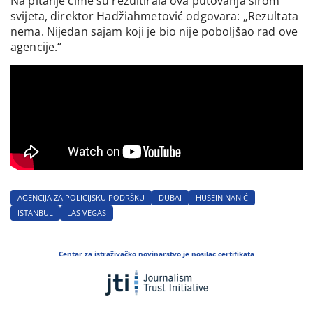
Na pitanje čime su rezultirala ova putovanja širom
svijeta, direktor Hadžiahmetović odgovara: „Rezultata
nema. Nijedan sajam koji je bio nije poboljšao rad ove
agencije.“
AGENCIJA ZA POLICIJSKU PODRŠKU
DUBAI
HUSEIN NANIĆ
ISTANBUL
LAS VEGAS
Centar za istraživačko novinarstvo je nosilac certifikata