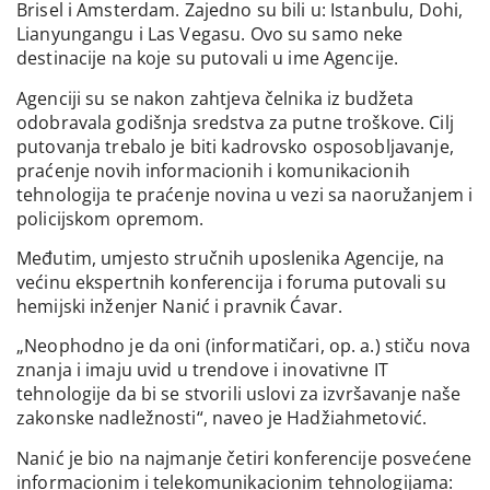
Brisel i Amsterdam. Zajedno su bili u: Istanbulu, Dohi,
Lianyungangu i Las Vegasu. Ovo su samo neke
destinacije na koje su putovali u ime Agencije.
Agenciji su se nakon zahtjeva čelnika iz budžeta
odobravala godišnja sredstva za putne troškove. Cilj
putovanja trebalo je biti kadrovsko osposobljavanje,
praćenje novih informacionih i komunikacionih
tehnologija te praćenje novina u vezi sa naoružanjem i
policijskom opremom.
Međutim, umjesto stručnih uposlenika Agencije, na
većinu ekspertnih konferencija i foruma putovali su
hemijski inženjer Nanić i pravnik Ćavar.
„Neophodno je da oni (informatičari, op. a.) stiču nova
znanja i imaju uvid u trendove i inovativne IT
tehnologije da bi se stvorili uslovi za izvršavanje naše
zakonske nadležnosti“, naveo je Hadžiahmetović.
Nanić je bio na najmanje četiri konferencije posvećene
informacionim i telekomunikacionim tehnologijama: