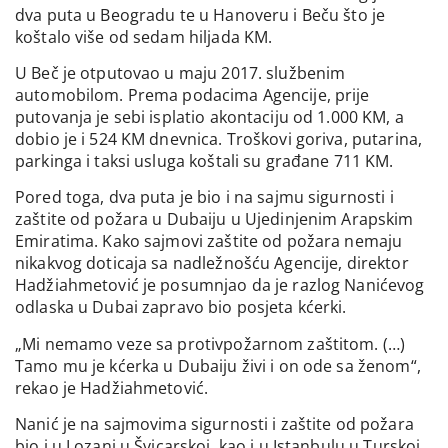
dva puta u Beogradu te u Hanoveru i Beču što je
koštalo više od sedam hiljada KM.
U Beč je otputovao u maju 2017. službenim
automobilom. Prema podacima Agencije, prije
putovanja je sebi isplatio akontaciju od 1.000 KM, a
dobio je i 524 KM dnevnica. Troškovi goriva, putarina,
parkinga i taksi usluga koštali su građane 711 KM.
Pored toga, dva puta je bio i na sajmu sigurnosti i
zaštite od požara u Dubaiju u Ujedinjenim Arapskim
Emiratima. Kako sajmovi zaštite od požara nemaju
nikakvog doticaja sa nadležnošću Agencije, direktor
Hadžiahmetović je posumnjao da je razlog Nanićevog
odlaska u Dubai zapravo bio posjeta kćerki.
„Mi nemamo veze sa protivpožarnom zaštitom. (…)
Tamo mu je kćerka u Dubaiju živi i on ode sa ženom“,
rekao je Hadžiahmetović.
Nanić je na sajmovima sigurnosti i zaštite od požara
bio i u Lozani u Švicarskoj, kao i u Istanbulu u Turskoj.