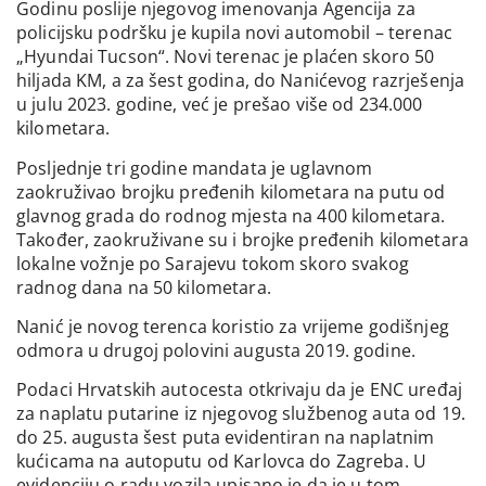
Godinu poslije njegovog imenovanja Agencija za
policijsku podršku je kupila novi automobil – terenac
„Hyundai Tucson“. Novi terenac je plaćen skoro 50
hiljada KM, a za šest godina, do Nanićevog razrješenja
u julu 2023. godine, već je prešao više od 234.000
kilometara.
Posljednje tri godine mandata je uglavnom
zaokruživao brojku pređenih kilometara na putu od
glavnog grada do rodnog mjesta na 400 kilometara.
Također, zaokruživane su i brojke pređenih kilometara
lokalne vožnje po Sarajevu tokom skoro svakog
radnog dana na 50 kilometara.
Nanić je novog terenca koristio za vrijeme godišnjeg
odmora u drugoj polovini augusta 2019. godine.
Podaci Hrvatskih autocesta otkrivaju da je ENC uređaj
za naplatu putarine iz njegovog službenog auta od 19.
do 25. augusta šest puta evidentiran na naplatnim
kućicama na autoputu od Karlovca do Zagreba. U
evidenciju o radu vozila upisano je da je u tom