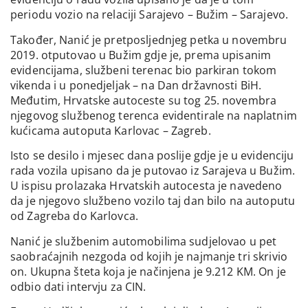
periodu vozio na relaciji Sarajevo – Bužim – Sarajevo.
Također, Nanić je pretposljednjeg petka u novembru
2019. otputovao u Bužim gdje je, prema upisanim
evidencijama, službeni terenac bio parkiran tokom
vikenda i u ponedjeljak – na Dan državnosti BiH.
Međutim, Hrvatske autoceste su tog 25. novembra
njegovog službenog terenca evidentirale na naplatnim
kućicama autoputa Karlovac – Zagreb.
Isto se desilo i mjesec dana poslije gdje je u evidenciju
rada vozila upisano da je putovao iz Sarajeva u Bužim.
U ispisu prolazaka Hrvatskih autocesta je navedeno
da je njegovo službeno vozilo taj dan bilo na autoputu
od Zagreba do Karlovca.
Nanić je službenim automobilima sudjelovao u pet
saobraćajnih nezgoda od kojih je najmanje tri skrivio
on. Ukupna šteta koja je načinjena je 9.212 KM. On je
odbio dati intervju za CIN.