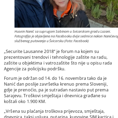
Husein Nanić sa suprugom Sabinom u švicarskom gradu Lozani.
Fotografija je objavljena na Facebooku dvije sedmice nakon Nanićevo
službenog putovanja u Švicarsku (Foto: Facebook)
„Securite Lausanne 2018“ je forum na kojem su
prezentovani trendovi i tehnologije zaštite na radu,
zaštite u objektima i vatrozaštite što nije u opisu rada
Agencije za policijsku podršku.
Forum je održan od 14. do 16. novembra tako da je
Nanić dan poslije završetka krenuo prema Sloveniji,
gdje je prenoćio, pa je sutradan nastavio put prema
Sarajevu. Troškovi smještaja i dnevnica građane su
koštali oko 1.900 KM.
„Vršena su plaćanja troškova prijevoza, smještaja,
dnevnica, taksi usluga, putarina, kupovine SIM kartica i