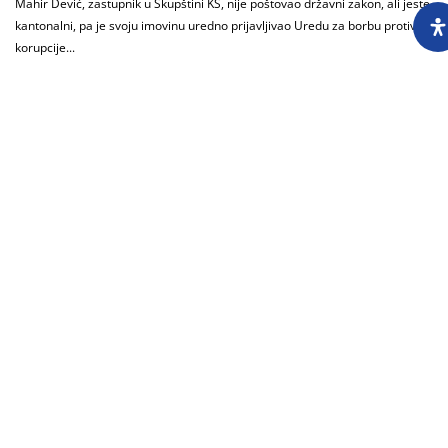
Mahir Dević, zastupnik u Skupštini KS, nije poštovao državni zakon, ali jeste
kantonalni, pa je svoju imovinu uredno prijavljivao Uredu za borbu protiv
korupcije...
Učitaj još
O nama
Impressum
Skupština
Godišnji izvještaj
Nagrade
Kontakti
Preuzimanje sadržaja Centra za istraživačko