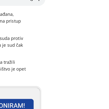
rađana,
 na pristup
esuda protiv
u je sud čak
 tražili
štvo je opet