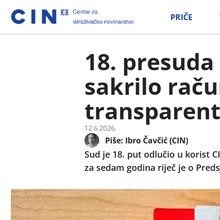
PRIČE
18. presuda 
sakrilo raču
transparen
12.6.2026.
Piše:
Ibro Čavčić (CIN)
Sud je 18. put odlučio u korist C
za sedam godina riječ je o Pred