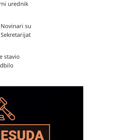
rni urednik
 Novinari su
Sekretarijat
e stavio
odbilo