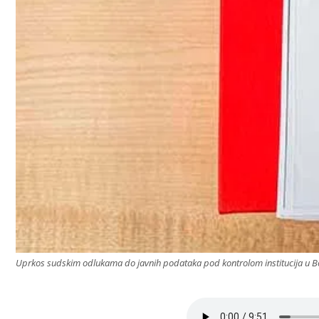
Uprkos sudskim odlukama do javnih podataka pod kontrolom institucija u Bosni