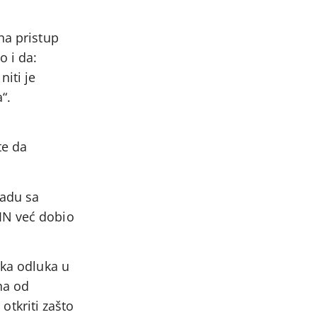
na pristup
o i da:
iti je
“.
te da
ladu sa
IN već dobio
ska odluka u
na od
 otkriti zašto