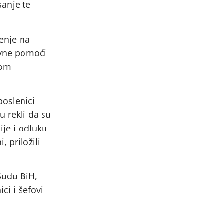
sanje te
šenje na
ravne pomoći
vom
poslenici
u rekli da su
ije i odluku
 priložili
Sudu BiH,
ci i šefovi