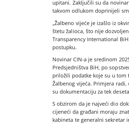
upitani. Zaključili su da novinar
takvom odlukom doprinijeli sma
„Žalbeno vijeće je izašlo iz okv
štetu žalioca, što nije dozvolj
Transparency International BiH 
postupku.
Novinar CIN-a je sredinom 2025
Predsjedništva BiH, po sopstven
priložili podatke koje su u tom 
Žalbenog vijeća. Primjera radi, 
su dokumentaciju za tek deseta
S obzirom da je najveći dio do
cijeneći da građani moraju znati
kabineta te generalni sekretar i