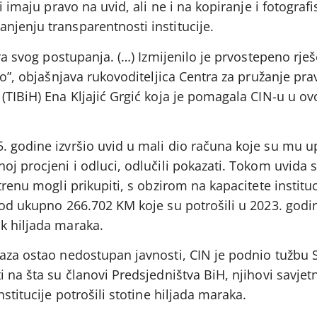
i imaju pravo na uvid, ali ne i na kopiranje i fotografi
njenju transparentnosti institucije.
ira svog postupanja. (…) Izmijenilo je prvostepeno rje
eno”, objašnjava rukovoditeljica Centra za pružanje p
(TIBiH) Ena Kljajić Grgić koja je pomagala CIN-u u o
. godine izvršio uvid u mali dio računa koje su mu u
oj procjeni i odluci, odlučili pokazati. Tokom uvida s
trenu mogli prikupiti, s obzirom na kapacitete instituc
od ukupno 266.702 KM koje su potrošili u 2023. godini,
k hiljada maraka.
kaza ostao nedostupan javnosti, CIN je podnio tužbu 
 na šta su članovi Predsjedništva BiH, njihovi savjetni
nstitucije potrošili stotine hiljada maraka.