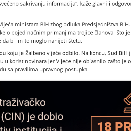
svećeno sakrivanju informacija“, kaže glavni i odgovo
 Vijeća ministara BiH zbog odluka Predsjedništva BiH.
ke o pojedinačnim primanjima trojice članova, što je 
e da bi im to moglo nanijeti štetu.
bu koju je Žalbeno vijeće odbilo. Na koncu, Sud BiH j
 u korist novinara jer Vijeće nije objasnilo zašto je 
kladu sa pravilima upravnog postupka.