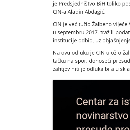
je Predsjedništvo BiH toliko po
CIN-a Aladin Abdagić.
CIN je već tužio Žalbeno vijeće
u septembru 2017. tražili podat
institucije odbio, uz objašnjenj
Na ovu odluku je CIN uložio žal
tačku na spor, donoseći presudu
zahtjev niti je odluka bila u s