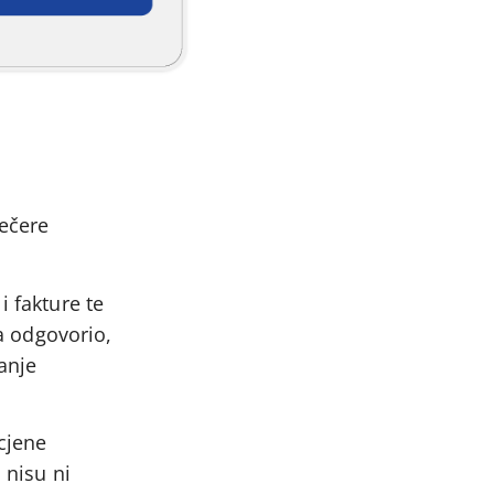
večere
i fakture te
va odgovorio,
janje
cjene
 nisu ni