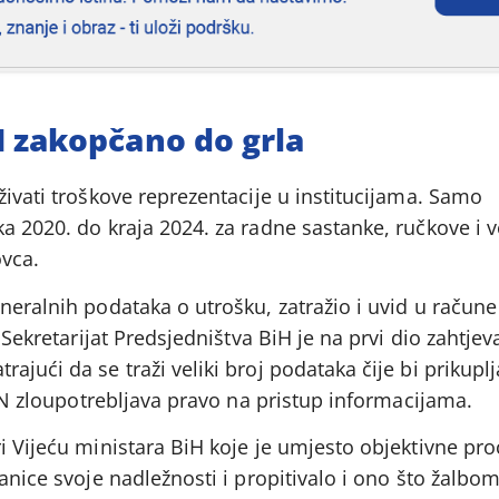
H zakopčano do grla
živati troškove reprezentacije u institucijama. Samo
a 2020. do kraja 2024. za radne sastanke, ručkove i 
vca.
neralnih podataka o utrošku, zatražio i uvid u račune 
. Sekretarijat Predsjedništva BiH je na prvi dio zahtje
jući da se traži veliki broj podataka čije bi prikupl
 CIN zloupotrebljava pravo na pristup informacijama.
i Vijeću ministara BiH koje je umjesto objektivne pro
anice svoje nadležnosti i propitivalo i ono što žalbom