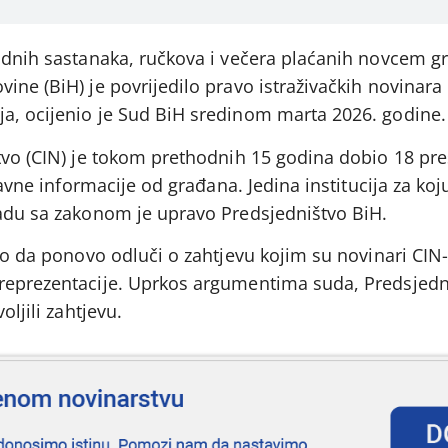
radnih sastanaka, ručkova i večera plaćanih novcem g
ine (BiH) je povrijedilo pravo istraživačkih novinara
a, ocijenio je Sud BiH sredinom marta 2026. godine.
stvo (CIN) je tokom prethodnih 15 godina dobio 18 pr
 javne informacije od građana. Jedina institucija za koj
ladu sa zakonom je upravo Predsjedništvo BiH.
no da ponovo odluči o zahtjevu kojim su novinari CIN-a
reprezentacije. Uprkos argumentima suda, Predsjedni
oljili zahtjevu.