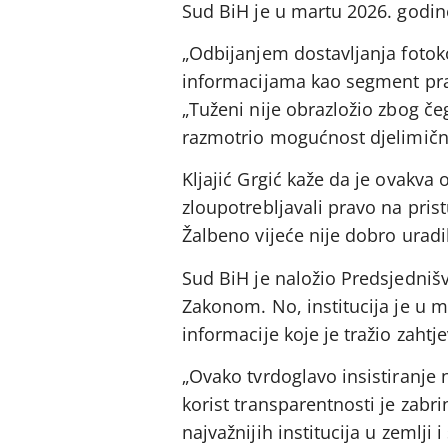
Sud BiH je u martu 2026. godine
„Odbijanjem dostavljanja fotoko
informacijama kao segment prav
„Tuženi nije obrazložio zbog če
razmotrio mogućnost djelimičnog
Kljajić Grgić kaže da je ovakva
zloupotrebljavali pravo na pris
Žalbeno vijeće nije dobro uradi
Sud BiH je naložio Predsjednišv
Zakonom. No, institucija je u 
informacije koje je tražio zahtj
„Ovako tvrdoglavo insistiranje 
korist transparentnosti je zabr
najvažnijih institucija u zemlji 