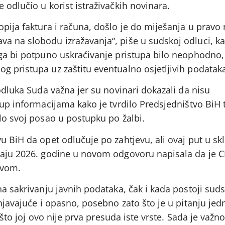
 odlučio u korist istraživačkih novinara.
pija faktura i računa, došlo je do miješanja u pravo 
a na slobodu izražavanja“, piše u sudskoj odluci, ka
ga bi potpuno uskraćivanje pristupa bilo neophodno, n
 pristupa uz zaštitu eventualno osjetljivih podataka
 odluka Suda važna jer su novinari dokazali da nisu
tup informacijama kako je tvrdilo Predsjedništvo BiH 
lo svoj posao u postupku po žalbi.
u BiH da opet odlučuje po zahtjevu, ali ovaj put u sk
maju 2026. godine u novom odgovoru napisala da je C
evom.
na sakrivanju javnih podataka, čak i kada postoji sud
injavajuće i opasno, posebno zato što je u pitanju jed
i što joj ovo nije prva presuda iste vrste. Sada je važno