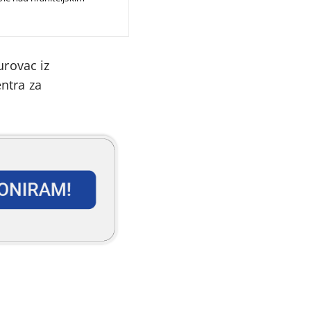
urovac iz
entra za