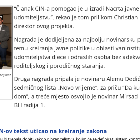
“Članak CIN-a pomogao je u izradi Nacrta javne 
udomiteljstvu”, rekao je tom prilikom Christian
direktor ovog projekta.
Nagrada je dodijeljena za najbolju novinarsku 
temu kreiranja javne politike u oblasti vaninsti
udomiteljstva djece i odraslih osoba bez adekv
roditeljskog i porodičnog staranja.
ocijalne
Druga nagrada pripala je novinaru Alemu Dedić
sedmičnog lista „Novo vrijeme“, za priču “Da k
dom”, a treće mjesto osvojio je novinar Mirsad 
BH radija 1.
N-ov tekst uticao na kreiranje zakona
H bi trebala dobiti Zakon o hraniteljstvu, kojim će se definirati sistem kont