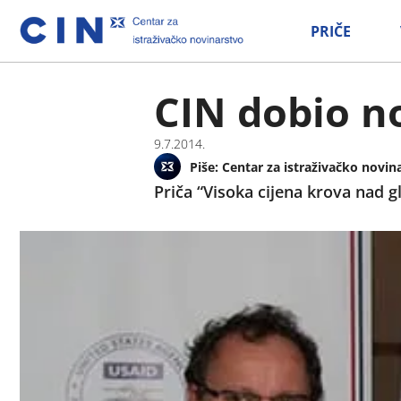
PRIČE
CIN dobio n
9.7.2014.
Piše:
Centar za istraživačko novin
Priča “Visoka cijena krova nad 