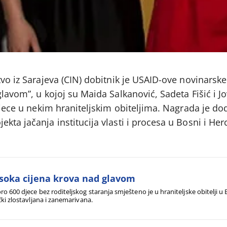
tvo iz Sarajeva (CIN) dobitnik je USAID-ove novinarsk
lavom”, u kojoj su Maida Salkanović, Sadeta Fišić i Jo
djece u nekim hraniteljskim obiteljima. Nagrada je dod
kta jačanja institucija vlasti i procesa u Bosni i Her
soka cijena krova nad glavom
ro 600 djece bez roditeljskog staranja smješteno je u hraniteljske obitelji u 
ički zlostavljana i zanemarivana.