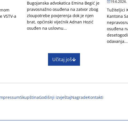
19.6.2026.
Bugojanska advokatica Emina Begić je
pravosnažno osuđena na zatvor zbog
penom
Tužiteljici
zloupotrebe povjerenja dok je njen
je VSTV-a
Kantona Sa
brat, općinski vijećnik Adnan Hozić
nepravosn
osuđen na uslovnu...
osuđena na
desetogodi
odavanja...
Učitaj još
Impressum
Skupština
Godišnji izvještaj
Nagrade
Kontakti