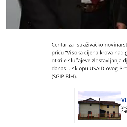
Centar za istraživačko novinars
priču “Visoka cijena krova nad g
otkrile slučajeve zlostavljanja 
danas u sklopu USAID-ovog Proje
(SGIP BiH).
Vi
Sko
fiz