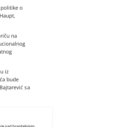
politike o
 Haupt,
priču na
tucionalnog
atnog
u iz
uća bude
Bajtarević sa
role nad hraniteljskim