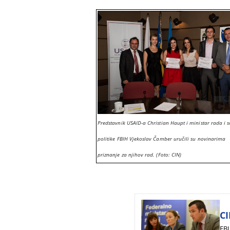
Predstavnik USAID-a Christian Haupt i ministar rada i s
politike FBIH Vjekoslav Čamber uručili su novinarima
priznanje za njihov rad. (Foto: CIN)
CI
FBI