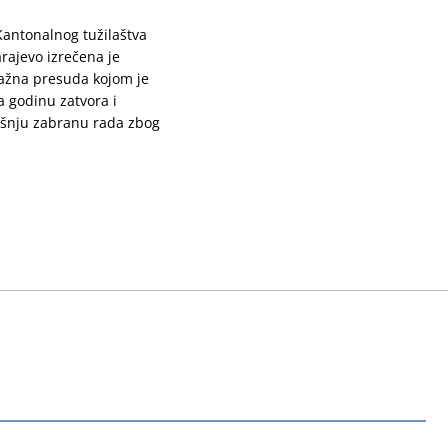
 Kantonalnog tužilaštva
rajevo izrečena je
ažna presuda kojom je
 godinu zatvora i
šnju zabranu rada zbog