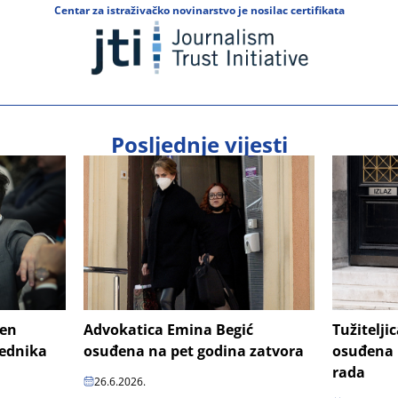
Centar za istraživačko novinarstvo je nosilac certifikata
Posljednje vijesti
šen
Advokatica Emina Begić
Tužitelji
jednika
osuđena na pet godina zatvora
osuđena 
rada
26.6.2026.