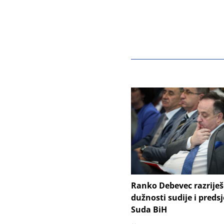
Ranko Debevec razrije
dužnosti sudije i preds
Suda BiH