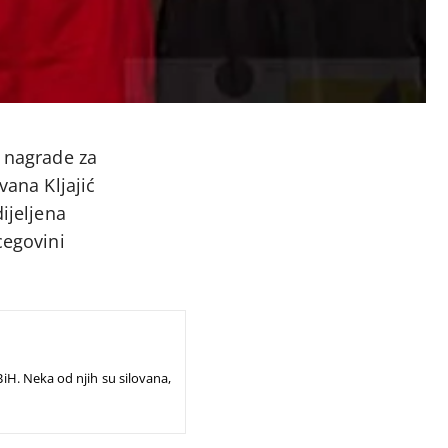
e nagrade za
vana Kljajić
ijeljena
cegovini
BiH. Neka od njih su silovana,