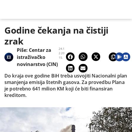
Godine čekanja na čistiji
zrak
24.1
Piše:
Centar za
2.20
istraživačko
15.
novinarstvo (CIN)
Do kraja ove godine BiH treba usvojiti Nacionalni plan
smanjenja emisija štetnih gasova. Za provedbu Plana
je potrebno 641 milion KM koji će biti finansiran
kreditom.