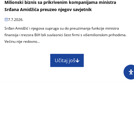
Milionski biznis sa prikrivenim kompanijama ministra
Srđana Amidžića preuzeo njegov savjetnik
7.7.2026.
Srđan Amidžić i njegova supruga su do preuzimanja funkcije ministra
finansija i trezora BiH bili suvlasnici šest firmi s višemilionskim prihodima.
Većinu nije redovno...
Učitaj još
O nama
Impressum
Skupština
Godišnji izvještaj
Nagrade
Kontakti