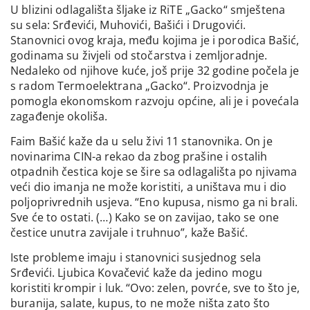
U blizini odlagališta šljake iz RiTE „Gacko“ smještena
su sela: Srđevići, Muhovići, Bašići i Drugovići.
Stanovnici ovog kraja, među kojima je i porodica Bašić,
godinama su živjeli od stočarstva i zemljoradnje.
Nedaleko od njihove kuće, još prije 32 godine počela je
s radom Termoelektrana „Gacko“. Proizvodnja je
pomogla ekonomskom razvoju općine, ali je i povećala
zagađenje okoliša.
Faim Bašić kaže da u selu živi 11 stanovnika. On je
novinarima CIN-a rekao da zbog prašine i ostalih
otpadnih čestica koje se šire sa odlagališta po njivama
veći dio imanja ne može koristiti, a uništava mu i dio
poljoprivrednih usjeva. “Eno kupusa, nismo ga ni brali.
Sve će to ostati. (…) Kako se on zavijao, tako se one
čestice unutra zavijale i truhnuo”, kaže Bašić.
Iste probleme imaju i stanovnici susjednog sela
Srđevići. Ljubica Kovačević kaže da jedino mogu
koristiti krompir i luk. “Ovo: zelen, povrće, sve to što je,
buranija, salate, kupus, to ne može ništa zato što