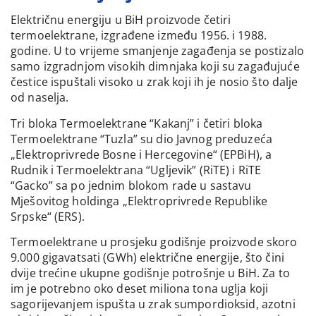
Električnu energiju u BiH proizvode četiri
termoelektrane, izgrađene između 1956. i 1988.
godine. U to vrijeme smanjenje zagađenja se postizalo
samo izgradnjom visokih dimnjaka koji su zagađujuće
čestice ispuštali visoko u zrak koji ih je nosio što dalje
od naselja.
Tri bloka Termoelektrane “Kakanj” i četiri bloka
Termoelektrane “Tuzla” su dio Javnog preduzeća
„Elektroprivrede Bosne i Hercegovine“ (EPBiH), a
Rudnik i Termoelektrana “Ugljevik” (RiTE) i RiTE
“Gacko” sa po jednim blokom rade u sastavu
Mješovitog holdinga „Elektroprivrede Republike
Srpske“ (ERS).
Termoelektrane u prosjeku godišnje proizvode skoro
9.000 gigavatsati (GWh) električne energije, što čini
dvije trećine ukupne godišnje potrošnje u BiH. Za to
im je potrebno oko deset miliona tona uglja koji
sagorijevanjem ispušta u zrak sumpordioksid, azotni