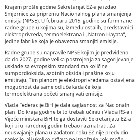
Krajem prošle godine Sekretarijat EZ-a je izdao
Smjernice za pripremu Nacionalnog plana smanjenja
emisija (NPSE). U februaru 2015. godine su formirane
radne grupe u kojima su, između ostalih, predstavnici
elektroprivreda, termoelektrana i „Natron Hayata“,
jedine fabrike koja je obavezna smanjiti emisije.
Radne grupe su napravile NPSE kojim je predviđeno
da do 2027. godine velika postrojenja za sagorijevanje
usklade sa evropskim standardima količine
sumpordioksida, azotnih oksida i prašine koju
emitiraju. Tim planom je elektroprivredama ostavljena
mogućnost da same odluče kada će koja
termoelektrana početi smanjivati emisije.
Vlada Federacije BiH je dala saglasnost za Nacionalni
plan. Do kraja godine bi to trebali učiniti i Vlada RS-a i
Vijeće ministara BiH te ga dostaviti Sekretarijatu EZ-a
koji bi u narednoj godini trebao razmatrati. Za
neusvajanje plana u zadatom roku EZ nije predvidio
sankcije, ali ukoliko država ne ispoštuje rok, može