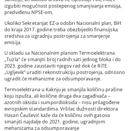
izgubiti mogućnost postepenog smanjivanja emisija,
predviđenu NPSE-om.
Ukoliko Sekretarijat EZ-a odobri Nacionalni plan, BiH
do kraja 2017. godine treba obezbijediti finansijska
sredstva za izgradnju postrojenja za smanjenje
emisija.
U skladu sa Nacionalnim planom Termoelektrana
„Tuzla“ će smanjiti broj radnih sati jednog bloka i do
2023. godine zaustaviti njegov rad dok će RiTE
„Ugljevik“ uraditi rekonstrukciju postrojenja, odnosno
ugradit će mehanizme za odsumporavanje.
Termoelektrana u Kaknju je smanjila količinu prašine
koju ispušta, ali količine druga dva zagađivača –
azotnih oksida i sumpordioksida – nisu prilagođene
evropskim standardima. Vršilac dužnosti direktora
Hasan Čaušević kaže da će količinu ovih gasova
smanjiti najdalje do 2021. godine, ugradnjom
mehanizama za odsumporavanje