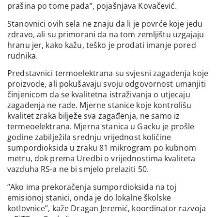
prašina po tome pada”, pojašnjava Kovačević.
Stanovnici ovih sela ne znaju da li je povrće koje jedu
zdravo, ali su primorani da na tom zemljištu uzgajaju
hranu jer, kako kažu, teško je prodati imanje pored
rudnika.
Predstavnici termoelektrana su svjesni zagađenja koje
proizvode, ali pokušavaju svoju odgovornost umanjiti
činjenicom da se kvalitetna istraživanja o utjecaju
zagađenja ne rade. Mjerne stanice koje kontrolišu
kvalitet zraka bilježe sva zagađenja, ne samo iz
termeoelektrana. Mjerna stanica u Gacku je prošle
godine zabilježila srednju vrijednost količine
sumpordioksida u zraku 81 mikrogram po kubnom
metru, dok prema Uredbi o vrijednostima kvaliteta
vazduha RS-a ne bi smjelo prelaziti 50.
“Ako ima prekoračenja sumpordioksida na toj
emisionoj stanici, onda je do lokalne školske
kotlovnice”, kaže Dragan Jeremić, koordinator razvoja