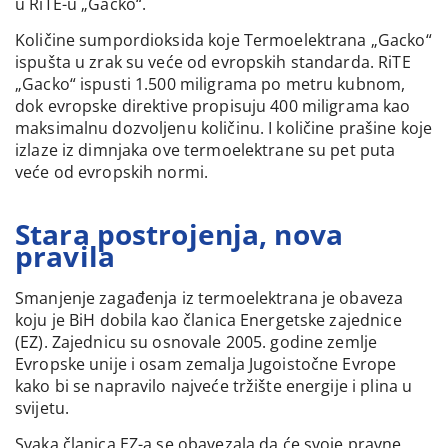
u RiTE-u „Gacko“.
Količine sumpordioksida koje Termoelektrana „Gacko“
ispušta u zrak su veće od evropskih standarda. RiTE
„Gacko“ ispusti 1.500 miligrama po metru kubnom,
dok evropske direktive propisuju 400 miligrama kao
maksimalnu dozvoljenu količinu. I količine prašine koje
izlaze iz dimnjaka ove termoelektrane su pet puta
veće od evropskih normi.
Stara postrojenja, nova
pravila
Smanjenje zagađenja iz termoelektrana je obaveza
koju je BiH dobila kao članica Energetske zajednice
(EZ). Zajednicu su osnovale 2005. godine zemlje
Evropske unije i osam zemalja Jugoistočne Evrope
kako bi se napravilo najveće tržište energije i plina u
svijetu.
Svaka članica EZ-a se obavezala da će svoje pravne