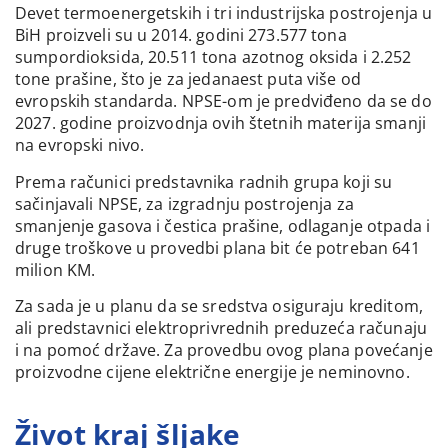
Devet termoenergetskih i tri industrijska postrojenja u
BiH proizveli su u 2014. godini 273.577 tona
sumpordioksida, 20.511 tona azotnog oksida i 2.252
tone prašine, što je za jedanaest puta više od
evropskih standarda. NPSE-om je predviđeno da se do
2027. godine proizvodnja ovih štetnih materija smanji
na evropski nivo.
Prema računici predstavnika radnih grupa koji su
sačinjavali NPSE, za izgradnju postrojenja za
smanjenje gasova i čestica prašine, odlaganje otpada i
druge troškove u provedbi plana bit će potreban 641
milion KM.
Za sada je u planu da se sredstva osiguraju kreditom,
ali predstavnici elektroprivrednih preduzeća računaju
i na pomoć države. Za provedbu ovog plana povećanje
proizvodne cijene električne energije je neminovno.
Život kraj šljake