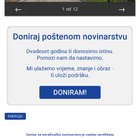
1
od
12
Nazad
Naprijed
ENERGIJA
Centar za istraživačko novinarstvo je nosilac certifikata