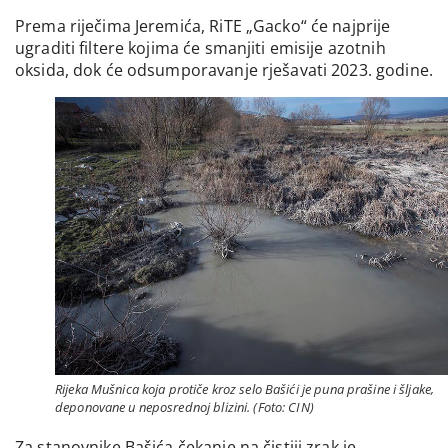
Prema riječima Jeremića, RiTE „Gacko“ će najprije
ugraditi filtere kojima će smanjiti emisije azotnih
oksida, dok će odsumporavanje rješavati 2023. godine.
Rijeka Mušnica koja protiče kroz selo Bašići je puna prašine i šljake,
deponovane u neposrednoj blizini. (Foto: CIN)
Za stanovnike Bašića čekanje na čistiji zrak je