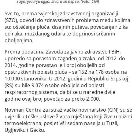
sagorijevanju uglja, stvara se pepeo. (Foto: CIN)
Sve to, prema Svjetskoj zdravstvenoj organizaciji
(SZO), dovodi do zdravstvenih problema među kojima
su: oštećenja pluća, disajnih puteva, povećanje rizika
od raka, moždanog udara te doprinosi srčanim
oboljenjima.
Prema podacima Zavoda za javno zdravstvo FBiH,
uporedo sa porastom zagađenja zraka, od 2012. do
2014. godine porastao je i broj oboljelih od
opstruktivnih bolesti pluća – sa 152 na 178 osoba na
10.000 stanovnika. U 2012. godini u Republici Srpskoj
(RS) su bile 9.374 osobe oboljele od bolesti
respiratornog sistema, da bi se u naredne dvije
godine ovaj broj povećao za preko 2.000.
Novinari Centra za istraživačko novinarstvo (CIN) su se
uvjerili u teške uslove života mještana koji žive u blizini
termoelektrana, posjetivši sedam naselja u Tuzli,
Ugljeviku i Gacku.