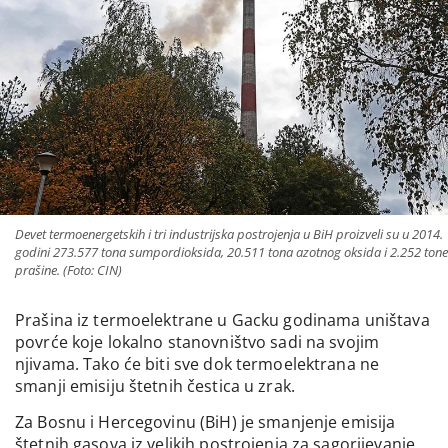
Devet termoenergetskih i tri industrijska postrojenja u BiH proizveli su u 2014.
godini 273.577 tona sumpordioksida, 20.511 tona azotnog oksida i 2.252 tone
prašine. (Foto: CIN)
Prašina iz termoelektrane u Gacku godinama uništava
povrće koje lokalno stanovništvo sadi na svojim
njivama. Tako će biti sve dok termoelektrana ne
smanji emisiju štetnih čestica u zrak.
Za Bosnu i Hercegovinu (BiH) je smanjenje emisija
štetnih gasova iz velikih postrojenja za sagorijevanje