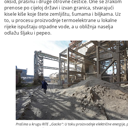
oksid, prašinu i druge otrovne čestice. One se zrakom
prenose po cijeloj državi i izvan granica, stvarajući
kisele kiše koje štete zemljištu, šumama i biljkama. Uz
to, u procesu proizvodnje termoelektrane u lokalne
rijeke ispuštaju otpadne vode, a u obližnja naselja
odlažu šljaku i pepeo.
Prašina u krugu RiTE „Gacko“: U toku proizvodnje električne energije, 