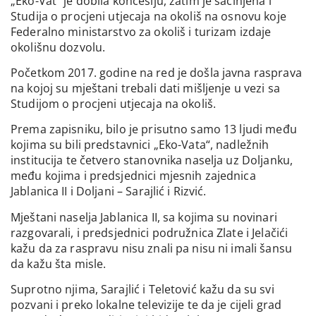
„Eko-Vat“ je dobila koncesiju, zatim je sačinjena i
Studija o procjeni utjecaja na okoliš na osnovu koje
Federalno ministarstvo za okoliš i turizam izdaje
okolišnu dozvolu.
Početkom 2017. godine na red je došla javna rasprava
na kojoj su mještani trebali dati mišljenje u vezi sa
Studijom o procjeni utjecaja na okoliš.
Prema zapisniku, bilo je prisutno samo 13 ljudi među
kojima su bili predstavnici „Eko-Vata“, nadležnih
institucija te četvero stanovnika naselja uz Doljanku,
među kojima i predsjednici mjesnih zajednica
Jablanica II i Doljani – Sarajlić i Rizvić.
Mještani naselja Jablanica II, sa kojima su novinari
razgovarali, i predsjednici podružnica Zlate i Jelačići
kažu da za raspravu nisu znali pa nisu ni imali šansu
da kažu šta misle.
Suprotno njima, Sarajlić i Teletović kažu da su svi
pozvani i preko lokalne televizije te da je cijeli grad