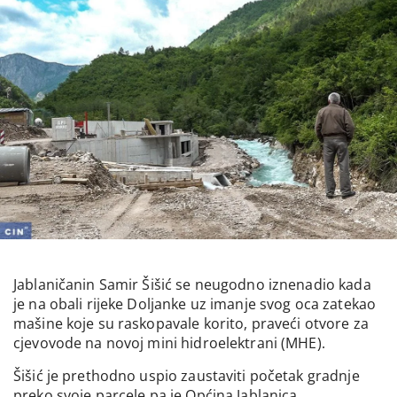
Jablaničanin Samir Šišić se neugodno iznenadio kada
je na obali rijeke Doljanke uz imanje svog oca zatekao
mašine koje su raskopavale korito, praveći otvore za
cjevovode na novoj mini hidroelektrani (MHE).
Šišić je prethodno uspio zaustaviti početak gradnje
preko svoje parcele pa je Općina Jablanica,