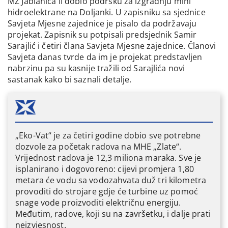
MZ Jablanica II dobio podršku za izgradnju mini
hidroelektrane na Doljanki. U zapisniku sa sjednice
Savjeta Mjesne zajednice je pisalo da podržavaju
projekat. Zapisnik su potpisali predsjednik Samir
Sarajlić i četiri člana Savjeta Mjesne zajednice. Članovi
Savjeta danas tvrde da im je projekat predstavljen
nabrzinu pa su kasnije tražili od Sarajlića novi
sastanak kako bi saznali detalje.
„Eko-Vat“ je za četiri godine dobio sve potrebne
dozvole za početak radova na MHE „Zlate“.
Vrijednost radova je 12,3 miliona maraka. Sve je
isplanirano i dogovoreno: cijevi promjera 1,80
metara će vodu sa vodozahvata duž tri kilometra
provoditi do strojare gdje će turbine uz pomoć
snage vode proizvoditi električnu energiju.
Međutim, radove, koji su na završetku, i dalje prati
neizvjesnost.