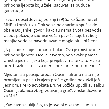
prirodna ljepota koju žele „sačuvati za buduće
generacije“.
I sedamdesetdevetogodišnji (79) Salko Šašić ne želi
MHE u komšiluku. Dok se sa novinarima spušta do
obale Doljanke, govori kako tu nema života bez vode.
Usput pokazuje sadnice voća i povrća koje bi zbog
manjka vode za navodnjavanje mogle biti uništene:
„Nije ljudski, nije humano, bolan. Ovo je uništavanje
prirodne ljepote. Ovo je, stvarno, van svake pameti.
Uništiti jednu rijeku koja je vijekovima tekla tu − čisti
bezobrazluk i to je za mene neznanje, nepismenost“.
Mještani su peticiju predali Općini, ali ona ništa nije
promijenila pa su krajem prošle godine pokušali još
jednom. Preko advokata Brune Božića uputili su žalbu
Općini Jablanica zbog izdavanja građevinske dozvole
za MHE.
„Kad sam se uključio, to je sve bilo kasno. Ljudi su