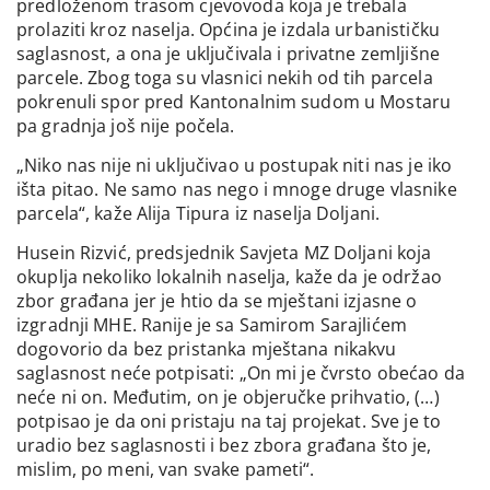
predloženom trasom cjevovoda koja je trebala
prolaziti kroz naselja. Općina je izdala urbanističku
saglasnost, a ona je uključivala i privatne zemljišne
parcele. Zbog toga su vlasnici nekih od tih parcela
pokrenuli spor pred Kantonalnim sudom u Mostaru
pa gradnja još nije počela.
„Niko nas nije ni uključivao u postupak niti nas je iko
išta pitao. Ne samo nas nego i mnoge druge vlasnike
parcela“, kaže Alija Tipura iz naselja Doljani.
Husein Rizvić, predsjednik Savjeta MZ Doljani koja
okuplja nekoliko lokalnih naselja, kaže da je održao
zbor građana jer je htio da se mještani izjasne o
izgradnji MHE. Ranije je sa Samirom Sarajlićem
dogovorio da bez pristanka mještana nikakvu
saglasnost neće potpisati: „On mi je čvrsto obećao da
neće ni on. Međutim, on je objeručke prihvatio, (…)
potpisao je da oni pristaju na taj projekat. Sve je to
uradio bez saglasnosti i bez zbora građana što je,
mislim, po meni, van svake pameti“.