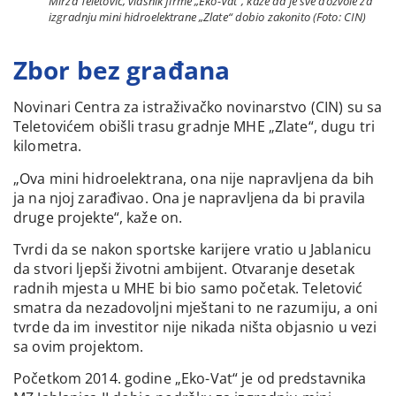
Mirza Teletović, vlasnik firme „Eko-Vat“, kaže da je sve dozvole za
izgradnju mini hidroelektrane „Zlate“ dobio zakonito (Foto: CIN)
Zbor bez građana
Novinari Centra za istraživačko novinarstvo (CIN) su sa
Teletovićem obišli trasu gradnje MHE „Zlate“, dugu tri
kilometra.
„Ova mini hidroelektrana, ona nije napravljena da bih
ja na njoj zarađivao. Ona je napravljena da bi pravila
druge projekte“, kaže on.
Tvrdi da se nakon sportske karijere vratio u Jablanicu
da stvori ljepši životni ambijent. Otvaranje desetak
radnih mjesta u MHE bi bio samo početak. Teletović
smatra da nezadovoljni mještani to ne razumiju, a oni
tvrde da im investitor nije nikada ništa objasnio u vezi
sa ovim projektom.
Početkom 2014. godine „Eko-Vat“ je od predstavnika