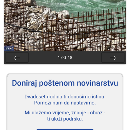
1
od
18
Nazad
Naprijed