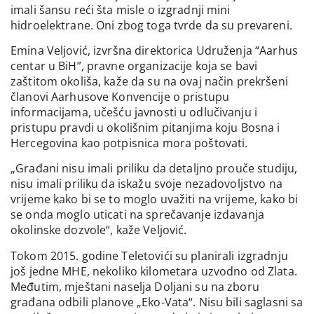
imali šansu reći šta misle o izgradnji mini
hidroelektrane. Oni zbog toga tvrde da su prevareni.
Emina Veljović, izvršna direktorica Udruženja “Aarhus
centar u BiH”, pravne organizacije koja se bavi
zaštitom okoliša, kaže da su na ovaj način prekršeni
članovi Aarhusove Konvencije o pristupu
informacijama, učešću javnosti u odlučivanju i
pristupu pravdi u okolišnim pitanjima koju Bosna i
Hercegovina kao potpisnica mora poštovati.
„Građani nisu imali priliku da detaljno prouče studiju,
nisu imali priliku da iskažu svoje nezadovoljstvo na
vrijeme kako bi se to moglo uvažiti na vrijeme, kako bi
se onda moglo uticati na sprečavanje izdavanja
okolinske dozvole“, kaže Veljović.
Tokom 2015. godine Teletovići su planirali izgradnju
još jedne MHE, nekoliko kilometara uzvodno od Zlata.
Međutim, mještani naselja Doljani su na zboru
građana odbili planove „Eko-Vata“. Nisu bili saglasni sa