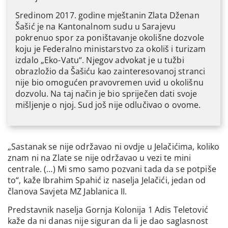
Sredinom 2017. godine mještanin Zlata Dženan
Šašić je na Kantonalnom sudu u Sarajevu
pokrenuo spor za poništavanje okolišne dozvole
koju je Federalno ministarstvo za okoliš i turizam
izdalo „Eko-Vatu“. Njegov advokat je u tužbi
obrazložio da Šašiću kao zainteresovanoj stranci
nije bio omogućen pravovremen uvid u okolišnu
dozvolu. Na taj način je bio spriječen dati svoje
mišljenje o njoj. Sud još nije odlučivao o ovome.
„Sastanak se nije održavao ni ovdje u Jelačićima, koliko
znam ni na Zlate se nije održavao u vezi te mini
centrale. (…) Mi smo samo pozvani tada da se potpiše
to“, kaže Ibrahim Spahić iz naselja Jelačići, jedan od
članova Savjeta MZ Jablanica II.
Predstavnik naselja Gornja Kolonija 1 Adis Teletović
kaže da ni danas nije siguran da li je dao saglasnost