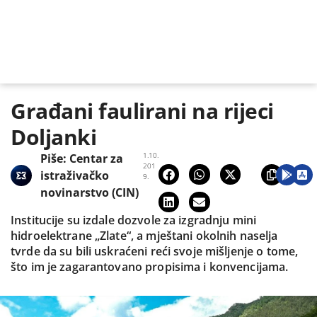
Građani faulirani na rijeci
Doljanki
1.10.
Piše:
Centar za
201
istraživačko
9.
novinarstvo (CIN)
Institucije su izdale dozvole za izgradnju mini
hidroelektrane „Zlate“, a mještani okolnih naselja
tvrde da su bili uskraćeni reći svoje mišljenje o tome,
što im je zagarantovano propisima i konvencijama.