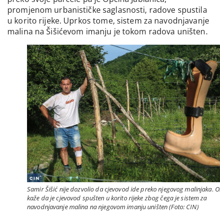
promjenom urbanističke saglasnosti, radove spustila
u korito rijeke. Uprkos tome, sistem za navodnjavanje
malina na Šišićevom imanju je tokom radova uništen.
Samir Šišić nije dozvolio da cjevovod ide preko njegovog malinjaka. 
kaže da je cjevovod spušten u korito rijeke zbog čega je sistem za
navodnjavanje malina na njegovom imanju uništen (Foto: CIN)