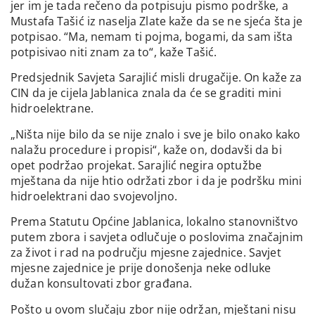
jer im je tada rečeno da potpisuju pismo podrške, a
Mustafa Tašić iz naselja Zlate kaže da se ne sjeća šta je
potpisao. “Ma, nemam ti pojma, bogami, da sam išta
potpisivao niti znam za to“, kaže Tašić.
Predsjednik Savjeta Sarajlić misli drugačije. On kaže za
CIN da je cijela Jablanica znala da će se graditi mini
hidroelektrane.
„Ništa nije bilo da se nije znalo i sve je bilo onako kako
nalažu procedure i propisi“, kaže on, dodavši da bi
opet podržao projekat. Sarajlić negira optužbe
mještana da nije htio održati zbor i da je podršku mini
hidroelektrani dao svojevoljno.
Prema Statutu Općine Jablanica, lokalno stanovništvo
putem zbora i savjeta odlučuje o poslovima značajnim
za život i rad na području mjesne zajednice. Savjet
mjesne zajednice je prije donošenja neke odluke
dužan konsultovati zbor građana.
Pošto u ovom slučaju zbor nije održan, mještani nisu