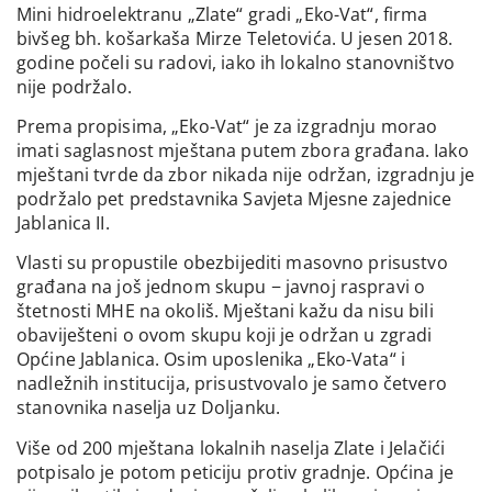
Mini hidroelektranu „Zlate“ gradi „Eko-Vat“, firma
bivšeg bh. košarkaša Mirze Teletovića. U jesen 2018.
godine počeli su radovi, iako ih lokalno stanovništvo
nije podržalo.
Prema propisima, „Eko-Vat“ je za izgradnju morao
imati saglasnost mještana putem zbora građana. Iako
mještani tvrde da zbor nikada nije održan, izgradnju je
podržalo pet predstavnika Savjeta Mjesne zajednice
Jablanica II.
Vlasti su propustile obezbijediti masovno prisustvo
građana na još jednom skupu − javnoj raspravi o
štetnosti MHE na okoliš. Mještani kažu da nisu bili
obaviješteni o ovom skupu koji je održan u zgradi
Općine Jablanica. Osim uposlenika „Eko-Vata“ i
nadležnih institucija, prisustvovalo je samo četvero
stanovnika naselja uz Doljanku.
Više od 200 mještana lokalnih naselja Zlate i Jelačići
potpisalo je potom peticiju protiv gradnje. Općina je