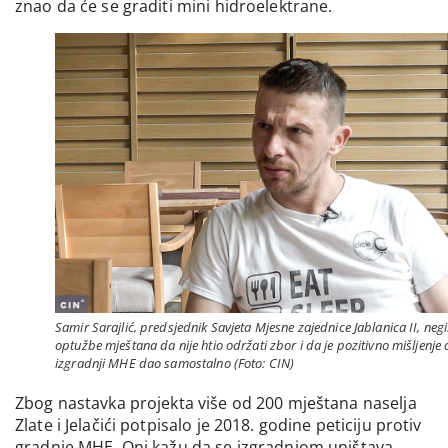
znao da će se graditi mini hidroelektrane.
Samir Sarajlić, predsjednik Savjeta Mjesne zajednice Jablanica II, neg
optužbe mještana da nije htio održati zbor i da je pozitivno mišljenje 
izgradnji MHE dao samostalno (Foto: CIN)
Zbog nastavka projekta više od 200 mještana naselja
Zlate i Jelačići potpisalo je 2018. godine peticiju protiv
gradnje MHE. Oni kažu da se izgradnjom uništava