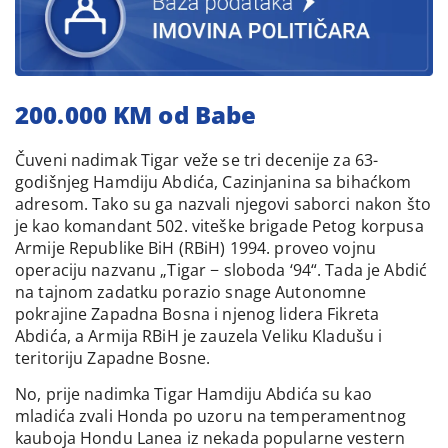
200.000 KM od Babe
Čuveni nadimak Tigar veže se tri decenije za 63-
godišnjeg Hamdiju Abdića, Cazinjanina sa bihaćkom
adresom. Tako su ga nazvali njegovi saborci nakon što
je kao komandant 502. viteške brigade Petog korpusa
Armije Republike BiH (RBiH) 1994. proveo vojnu
operaciju nazvanu „Tigar − sloboda ‘94“. Tada je Abdić
na tajnom zadatku porazio snage Autonomne
pokrajine Zapadna Bosna i njenog lidera Fikreta
Abdića, a Armija RBiH je zauzela Veliku Kladušu i
teritoriju Zapadne Bosne.
No, prije nadimka Tigar Hamdiju Abdića su kao
mladića zvali Honda po uzoru na temperamentnog
kauboja Hondu Lanea iz nekada popularne vestern