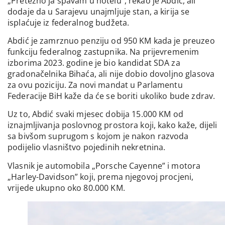
„Pretežno ja spavam u hotelu”, rekao je Abdić, ali
dodaje da u Sarajevu unajmljuje stan, a kirija se
isplaćuje iz federalnog budžeta.
Abdić je zamrznuo penziju od 950 KM kada je preuzeo
funkciju federalnog zastupnika. Na prijevremenim
izborima 2023. godine je bio kandidat SDA za
gradonačelnika Bihaća, ali nije dobio dovoljno glasova
za ovu poziciju. Za novi mandat u Parlamentu
Federacije BiH kaže da će se boriti ukoliko bude zdrav.
Uz to, Abdić svaki mjesec dobija 15.000 KM od
iznajmljivanja poslovnog prostora koji, kako kaže, dijeli
sa bivšom suprugom s kojom je nakon razvoda
podijelio vlasništvo pojedinih nekretnina.
Vlasnik je automobila „Porsche Cayenne” i motora
„Harley-Davidson” koji, prema njegovoj procjeni,
vrijede ukupno oko 80.000 KM.