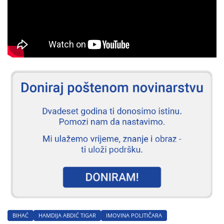
BIHAĆ
HAMDIJA ABDIĆ TIGAR
IMOVINA POLITIČARA