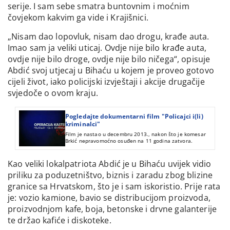
serije. I sam sebe smatra buntovnim i moćnim
čovjekom kakvim ga vide i Krajišnici.
„Nisam dao lopovluk, nisam dao drogu, krađe auta.
Imao sam ja veliki uticaj. Ovdje nije bilo krađe auta,
ovdje nije bilo droge, ovdje nije bilo ničega“, opisuje
Abdić svoj utjecaj u Bihaću u kojem je proveo gotovo
cijeli život, iako policijski izvještaji i akcije drugačije
svjedoče o ovom kraju.
Pogledajte dokumentarni film "Policajci i(li)
kriminalci"
Film je nastao u decembru 2013., nakon što je komesar
Brkić nepravomoćno osuđen na 11 godina zatvora.
Kao veliki lokalpatriota Abdić je u Bihaću uvijek vidio
priliku za poduzetništvo, biznis i zaradu zbog blizine
granice sa Hrvatskom, što je i sam iskoristio. Prije rata
je: vozio kamione, bavio se distribucijom proizvoda,
proizvodnjom kafe, boja, betonske i drvne galanterije
te držao kafiće i diskoteke.