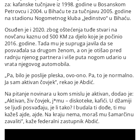
za: kafanske tučnjave iz 1998. godine u Bosanskom
Petrovcu i 2004. u Bihaću te za tučnjavu 2005. godine
na stadionu Nogometnog kluba „Jedinstvo“ u Bihaću.
Osuđen je i 2020. zbog oštećenja tuđe stvari na
novčanu kaznu od 500 KM za djelo koje je počinio
2016. godine. Tada mu je supruga javila da se
posvađala sa drugom ženom, a on je otišao pred
radnju njenog partnera i više puta nogom udario u
vrata njegovog automobila.
„Pa, bilo je poslije pleska, ovo-ono. Pa, to je normalno.
Ja sam aktivan čovjek”, rekao je Abdić.
Na pitanje novinara u kom smislu je aktivan, dodao je:
„Aktivan, živ čovjek, j*mu – diskoteke, kafići. U džamiji
se ljudi posvađaju, je li tako? I budala ti dođe, ti mu
kažeš ajde, ajde. Na kraju nema, moraš mu šamarčinu
zavaliti”, kaže federalni zastupnik Abdić.