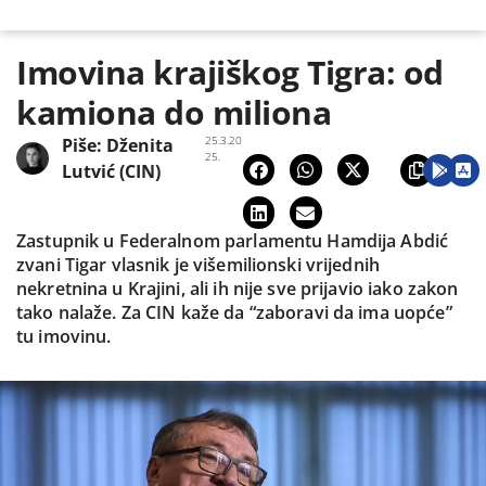
Imovina krajiškog Tigra: od
kamiona do miliona
25.3.20
Piše:
Dženita
25.
Lutvić (CIN)
Zastupnik u Federalnom parlamentu Hamdija Abdić
zvani Tigar vlasnik je višemilionski vrijednih
nekretnina u Krajini, ali ih nije sve prijavio iako zakon
tako nalaže. Za CIN kaže da “zaboravi da ima uopće”
tu imovinu.