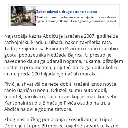
Zakonodavci s druge strane zakona
Svaki četrnaesti parlamentarac u najvišem zakonodavnom
tijelu Federacije Bosne i Hercegovine je osuđivan, a među
njima je više od polovine povratnika u činjenju krivičnih
djela.
Najstrožija kazna Abdiću je izrečena 2007. godine za
razbojničku krađu u Bihaću nakon završetka rata.
Tada je zajedno sa Eminom Pivićem u kafiću zarobio
gosta, poduzetnika Nedžada Bajrića. U presudi je
navedeno da su ga udarali nogama, rukama, pištoljem
i ostalim predmetima, prijeteći da će ga ubiti ukoliko
im ne preda 200 hiljada njemačkih maraka.
Pivić je, shvativši da neće dobiti traženi iznos novca,
ranio Bajrića u nogu. Oduzeli su mu automobil,
mobitel, narukvicu, sat i novac koji je imao kod sebe.
Kantonalni sud u Bihaću je Pivića osudio na tri, a
Abdića na dvije godine zatvora.
Zbog nasilničkog ponašanja je osuđivan još triput.
Dobio je ukupno 20 mjeseci uvjetne zatvorske kazne