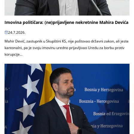
Imovina političara: (ne)prijavljene nekretnine Mahira Devića
24.7.2026.
Mahir Dević, zastupnik u Skupštini KS, nije poštovao državni zakon, ali jeste
kantonalni, pa je svoju imovinu uredno prijavljivao Uredu za borbu protiv
korupcije...