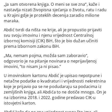
„Ja sam otvorena knjiga. O meni se sve zna“, kaže i
nastavlja nizati živopisna sjećanja o životu, ratu i radu
u Krajini gdje je proteklih decenija zaradio milione
maraka.
Abdić tvrdi da ništa ne krije, ali je propustio prijaviti
svu svoju imovinu i njenu vrijednost Centralnoj
izbornoj komisiji (CIK) BiH, što je bio dužan učiniti
prema Izbornom zakonu BiH.
„Ma, nemam pojma, možda sam zaboravio“,
odgovorio je na pitanje novinara o neprijavljenoj
imovini, “to nisam ja ni pisao.“
U imovinskom kartonu Abdić je upisao nepotpune i
netačne podatke o kvadraturi i vrijednosti nekretnina
koje je prijavio pa se ne podudaraju sa podacima iz
zemljišnih knjiga, ali Abdića to ne dotiče mnogo. On je
na izborima 2018. i 2022. godine predavao CIK-u
istovjetni karton.