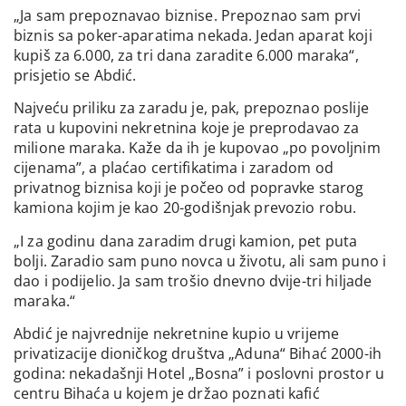
„Ja sam prepoznavao biznise. Prepoznao sam prvi
biznis sa poker-aparatima nekada. Jedan aparat koji
kupiš za 6.000, za tri dana zaradite 6.000 maraka“,
prisjetio se Abdić.
Najveću priliku za zaradu je, pak, prepoznao poslije
rata u kupovini nekretnina koje je preprodavao za
milione maraka. Kaže da ih je kupovao „po povoljnim
cijenama”, a plaćao certifikatima i zaradom od
privatnog biznisa koji je počeo od popravke starog
kamiona kojim je kao 20-godišnjak prevozio robu.
„I za godinu dana zaradim drugi kamion, pet puta
bolji. Zaradio sam puno novca u životu, ali sam puno i
dao i podijelio. Ja sam trošio dnevno dvije-tri hiljade
maraka.“
Abdić je najvrednije nekretnine kupio u vrijeme
privatizacije dioničkog društva „Aduna“ Bihać 2000-ih
godina: nekadašnji Hotel „Bosna” i poslovni prostor u
centru Bihaća u kojem je držao poznati kafić