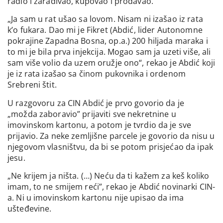
radio i zarađivao, kupovao i prodavao.
„Ja sam u rat ušao sa lovom. Nisam ni izašao iz rata
k’o fukara. Dao mi je Fikret (Abdić, lider Autonomne
pokrajine Zapadna Bosna, op.a.) 200 hiljada maraka i
to mi je bila prva injekcija. Mogao sam ja uzeti više, ali
sam više volio da uzem oružje ono“, rekao je Abdić koji
je iz rata izašao sa činom pukovnika i ordenom
Srebreni štit.
U razgovoru za CIN Abdić je prvo govorio da je
„možda zaboravio” prijaviti sve nekretnine u
imovinskom kartonu, a potom je tvrdio da je sve
prijavio. Za neke zemljišne parcele je govorio da nisu u
njegovom vlasništvu, da bi se potom prisjećao da ipak
jesu.
„Ne krijem ja ništa. (…) Neću da ti kažem za keš koliko
imam, to ne smijem reći”, rekao je Abdić novinarki CIN-
a. Ni u imovinskom kartonu nije upisao da ima
ušteđevine.