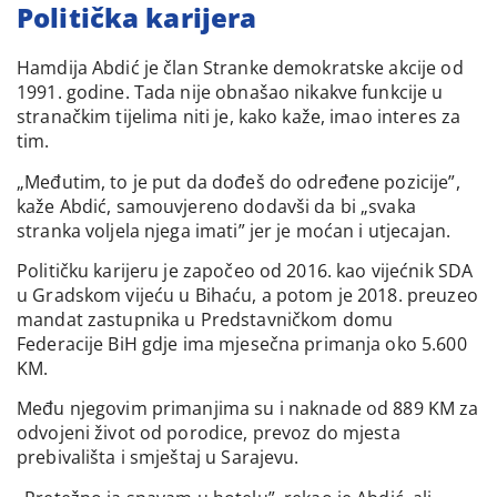
Politička karijera
Hamdija Abdić je član Stranke demokratske akcije od
1991. godine. Tada nije obnašao nikakve funkcije u
stranačkim tijelima niti je, kako kaže, imao interes za
tim.
„Međutim, to je put da dođeš do određene pozicije”,
kaže Abdić, samouvjereno dodavši da bi „svaka
stranka voljela njega imati” jer je moćan i utjecajan.
Političku karijeru je započeo od 2016. kao vijećnik SDA
u Gradskom vijeću u Bihaću, a potom je 2018. preuzeo
mandat zastupnika u Predstavničkom domu
Federacije BiH gdje ima mjesečna primanja oko 5.600
KM.
Među njegovim primanjima su i naknade od 889 KM za
odvojeni život od porodice, prevoz do mjesta
prebivališta i smještaj u Sarajevu.