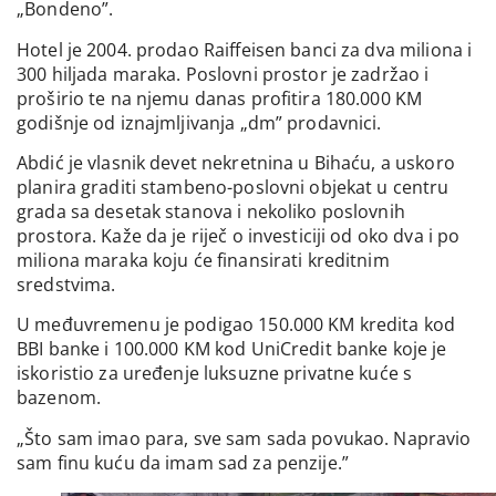
„Bondeno”.
Hotel je 2004. prodao Raiffeisen banci za dva miliona i
300 hiljada maraka. Poslovni prostor je zadržao i
proširio te na njemu danas profitira 180.000 KM
godišnje od iznajmljivanja „dm” prodavnici.
Abdić je vlasnik devet nekretnina u Bihaću, a uskoro
planira graditi stambeno-poslovni objekat u centru
grada sa desetak stanova i nekoliko poslovnih
prostora. Kaže da je riječ o investiciji od oko dva i po
miliona maraka koju će finansirati kreditnim
sredstvima.
U međuvremenu je podigao 150.000 KM kredita kod
BBI banke i 100.000 KM kod UniCredit banke koje je
iskoristio za uređenje luksuzne privatne kuće s
bazenom.
„Što sam imao para, sve sam sada povukao. Napravio
sam finu kuću da imam sad za penzije.”