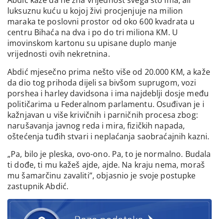
Abdić kaže da ne zna vrijednost svega što ima, ali
luksuznu kuću u kojoj živi procjenjuje na milion
maraka te poslovni prostor od oko 600 kvadrata u
centru Bihaća na dva i po do tri miliona KM. U
imovinskom kartonu su upisane duplo manje
vrijednosti ovih nekretnina.
Abdić mjesečno prima nešto više od 20.000 KM, a kaže
da dio tog prihoda dijeli sa bivšom suprugom, vozi
porshea i harley davidsona i ima najdeblji dosje među
političarima u Federalnom parlamentu. Osuđivan je i
kažnjavan u više krivičnih i parničnih procesa zbog:
narušavanja javnog reda i mira, fizičkih napada,
oštećenja tuđih stvari i neplaćanja saobraćajnih kazni.
„Pa, bilo je pleska, ovo-ono. Pa, to je normalno. Budala
ti dođe, ti mu kažeš ajde, ajde. Na kraju nema, moraš
mu šamarčinu zavaliti”, objasnio je svoje postupke
zastupnik Abdić.