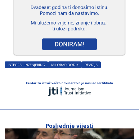
INTEGRAL INŽENJERING
MILORAD DODIK
REVIZIJA
Centar za istraživačko novinarstvo je nosilac certifikata
Posljednje vijesti