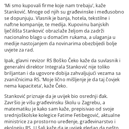
‘Mi smo kupovali firme koje nam trebaju’, kaže
Stanković. Mnoge od njih su građevinske i međusobno
se dopunjuju. Vlasnik je banja, hotela, tekstilne i
naftne kompanije, te medija. Kupovinu banjskih
lječilišta Stanković obrazlaže željom da zadrži
nacionalno blago u domaćim rukama, a ulaganja u
medije nastojanjem da novinarima obezbijedi bolje
uvjete za rad.
Ipak, glavni revizor RS Boško Čeko kaže da suvlasnik i
generalni direktor Integrala Stanković nije toliko
briljantan i da ugovore dobija zahvaljujući vezama sa
zvaničnicima RS. ‘Moje lično mišljenje je da taj čovjek
nema kapaciteta’, kaže Čeko.
Stanković priznaje da je uvijek bio osrednji đak.
Završio je višu građevinsku školu u Zagrebu, a
matematiku je kako sam kaže, prepisivao od svoje
srednjoškolske kolegice Fatime Fetibegović, aktualne
ministrice za prostorno uređenje, građevinarstvo i
ekologiju RS. U šali kaže da je uvijek gledao da nešto