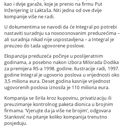
kao i dvije garaže, koje je prenio na firmu Put
Inženjering iz Laktaša. Niti jedna od ove dvije
kompanije više ne radi.
U dokumentima se navodi da će Integral po potrebi
nastaviti suradnju sa novoosnovanim preduzećima –
ali suradnja nikad nije uspostavljena – a Integral je
preuzeo do tada ugovorene poslove.
Ekspanzija preduzeća počinje u poslijeratnim
godinama, a posebno nakon izbora Milorada Dodika
za premijera RS-a 1998. godine. Ilustracije radi, 1997.
godine Integral je ugovorio poslova u vrijednosti oko
3,5 miliona eura. Deset godina kasnije vrijednost
ugovorenih poslova iznosila je 110 miliona eura.
Kompanija se širila kroz kupovinu, privatizaciju ili
preuzimanje kontrolnog paketa dionica u brojnim
firmama. ‘Vjerujte da ja više ne brojim’, odgovara
Stanković na pitanje koliko kompanija trenutno
posjeduju.