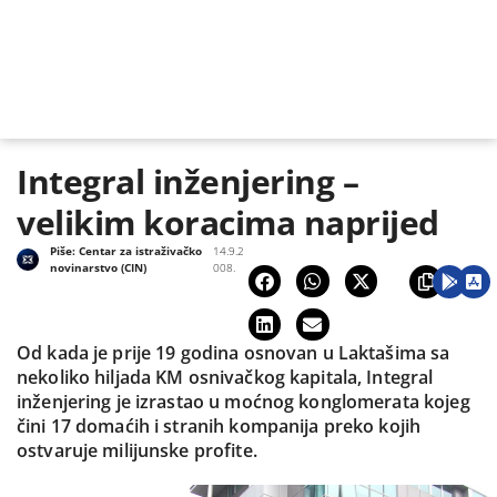
Integral inženjering –
velikim koracima naprijed
Piše:
Centar za istraživačko
14.9.2
novinarstvo (CIN)
008.
Od kada je prije 19 godina osnovan u Laktašima sa
nekoliko hiljada KM osnivačkog kapitala, Integral
inženjering je izrastao u moćnog konglomerata kojeg
čini 17 domaćih i stranih kompanija preko kojih
ostvaruje milijunske profite.