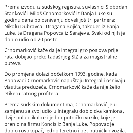
Prema izvodu iz sudskog registra, suvlasnici Slobodan
Stanković i Miloš Crnomarković iz Banja Luke su
godinu dana po osnivanju doveli još tri partnera:
Nikolu Dubravca i Dragana Bojića, također iz Banja
Luke, te Dragana Popovca iz Sarajeva. Svaki od njih je
dobio udio od 20 posto.
Crnomarković kaže da je Integral gro poslova prije
rata dobijao preko tadašnjeg SIZ-a za magistralne
puteve.
Do promjena dolazi početkom 1993. godine, kada
Popovac i Crnomarković napuštaju Integral i osnivaju
vlastita preduzeća. Crnomarković kaže da nije želio
etiketu ratnog profitera.
Prema sudskim dokumentima, Crnomarković je u
zamjenu za svoj udio u Integralu dobio dva kamiona,
dvije poluprikolice i jedno putničko vozilo, koje je
prenio na firmu Koncis iz Banja Luke. Popovac je
dobio rovokopač, jedno teretno i pet putničkih vozila,