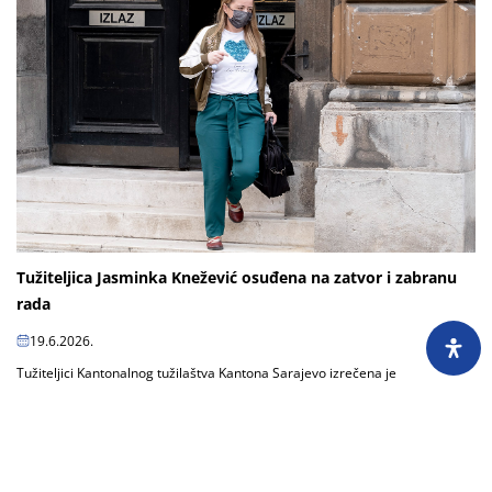
Tužiteljica Jasminka Knežević osuđena na zatvor i zabranu
rada
19.6.2026.
Tužiteljici Kantonalnog tužilaštva Kantona Sarajevo izrečena je
nepravosnažna presuda kojom je osuđena na godinu zatvora i
desetogodišnju zabranu rada zbog odavanja...
Učitaj još