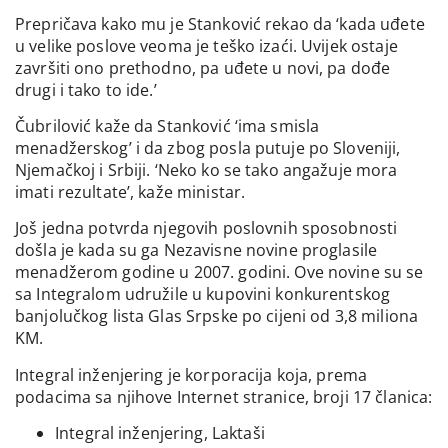
Prepričava kako mu je Stanković rekao da ‘kada uđete
u velike poslove veoma je teško izaći. Uvijek ostaje
završiti ono prethodno, pa uđete u novi, pa dođe
drugi i tako to ide.’
Čubrilović kaže da Stanković ‘ima smisla
menadžerskog’ i da zbog posla putuje po Sloveniji,
Njemačkoj i Srbiji. ‘Neko ko se tako angažuje mora
imati rezultate’, kaže ministar.
Još jedna potvrda njegovih poslovnih sposobnosti
došla je kada su ga Nezavisne novine proglasile
menadžerom godine u 2007. godini. Ove novine su se
sa Integralom udružile u kupovini konkurentskog
banjolučkog lista Glas Srpske po cijeni od 3,8 miliona
KM.
Integral inženjering je korporacija koja, prema
podacima sa njihove Internet stranice, broji 17 članica:
Integral inženjering, Laktaši