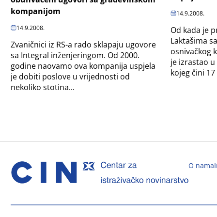
kompanijom
14.9.2008.
14.9.2008.
Od kada je p
Laktašima sa
Zvaničnici iz RS-a rado sklapaju ugovore
osnivačkog ka
sa Integral inženjeringom. Od 2000.
je izrastao
godine naovamo ova kompanija uspjela
kojeg čini 17
je dobiti poslove u vrijednosti od
nekoliko stotina...
O nama