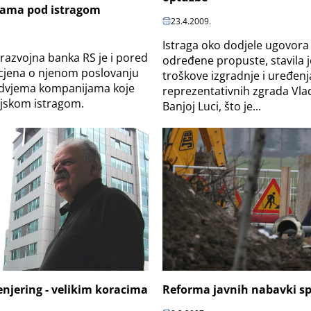
mama pod istragom
23.4.2009.
Istraga oko dodjele ugovora 
-razvojna banka RS je i pored
određene propuste, stavila 
cjena o njenom poslovanju
troškove izgradnje i uređenj
e dvjema kompanijama koje
reprezentativnih zgrada Vla
ijskom istragom.
Banjoj Luci, što je...
enjering - velikim koracima
Reforma javnih nabavki sp