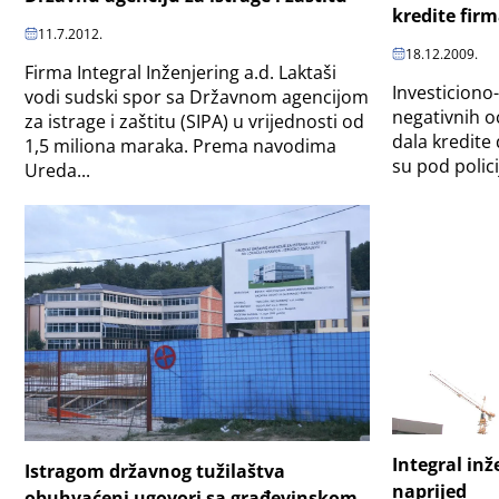
kredite fir
11.7.2012.
18.12.2009.
Firma Integral Inženjering a.d. Laktaši
Investiciono
vodi sudski spor sa Državnom agencijom
negativnih o
za istrage i zaštitu (SIPA) u vrijednosti od
dala kredit
1,5 miliona maraka. Prema navodima
su pod polic
Ureda...
Integral inž
Istragom državnog tužilaštva
naprijed
obuhvaćeni ugovori sa građevinskom