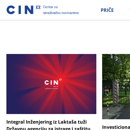
PRIČE
Integral Inženjering iz Laktaša tuži
Investiciona
Državnu agenciju za istrage i zaštitu