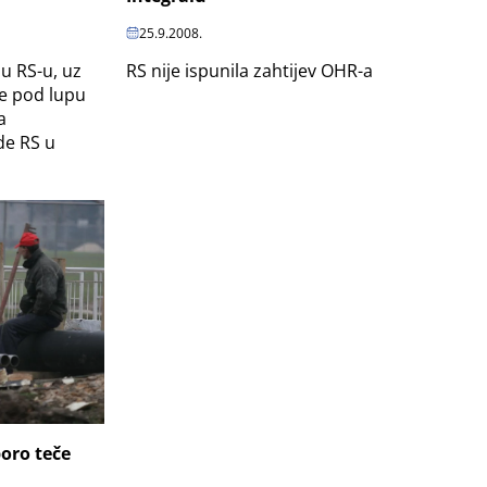
25.9.2008.
RS nije ispunila zahtijev OHR-a
u RS-u, uz
je pod lupu
a
de RS u
oro teče