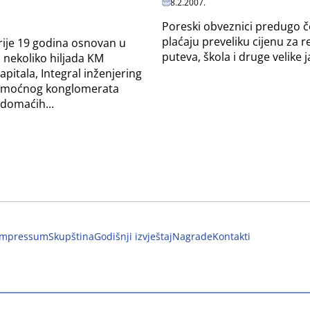
8.2.2007.
Poreski obveznici predugo č
plaćaju preveliku cijenu za r
rije 19 godina osnovan u
puteva, škola i druge velike 
 nekoliko hiljada KM
pitala, Integral inženjering
 u moćnog konglomerata
 domaćih...
Impressum
Skupština
Godišnji izvještaj
Nagrade
Kontakti