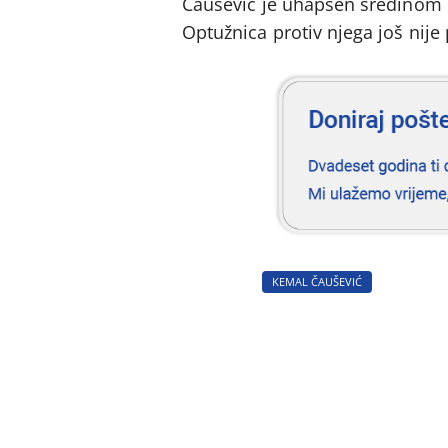
Čaušević je uhapšen sredinom pr
Optužnica protiv njega još nije
KEMAL ČAUŠEVIĆ