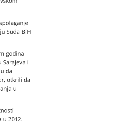
jevskom
aspolaganje
nju Suda BiH
am godina
 Sarajeva i
ju da
, otkrili da
ganja u
žnosti
a u 2012.