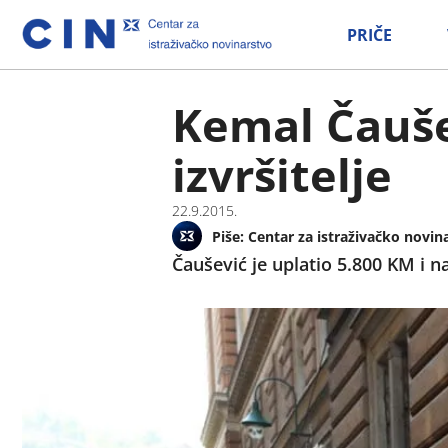
PRIČE
Kemal Čauše
izvršitelje
22.9.2015.
Piše:
Centar za istraživačko novin
Čaušević je uplatio 5.800 KM i n