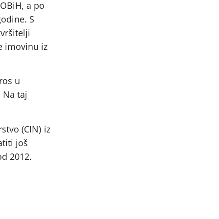
IOBiH, a po
godine. S
ršitelji
e imovinu iz
ros u
 Na taj
stvo (CIN) iz
iti još
od 2012.