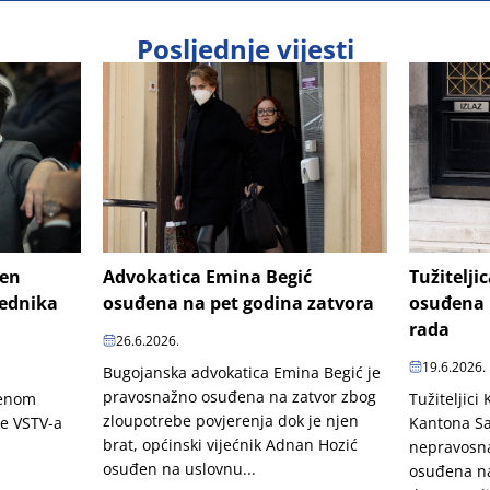
Posljednje vijesti
šen
Advokatica Emina Begić
Tužitelji
jednika
osuđena na pet godina zatvora
osuđena 
rada
26.6.2026.
19.6.2026.
Bugojanska advokatica Emina Begić je
pravosnažno osuđena na zatvor zbog
penom
Tužiteljici
zloupotrebe povjerenja dok je njen
je VSTV-a
Kantona Sa
brat, općinski vijećnik Adnan Hozić
nepravosn
osuđen na uslovnu...
osuđena na