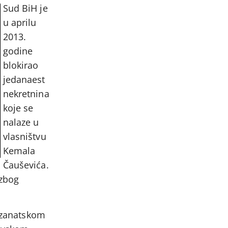
Sud BiH je
u aprilu
2013.
godine
blokirao
jedanaest
nekretnina
koje se
nalaze u
vlasništvu
Kemala
Čauševića.
 zbog
u zanatskom