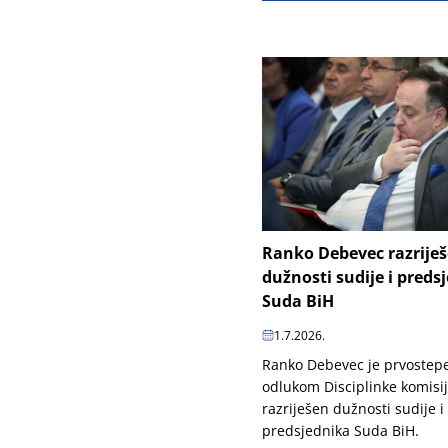
Ranko Debevec razrije
dužnosti sudije i preds
Suda BiH
1.7.2026.
Ranko Debevec je prvoste
odlukom Disciplinke komisi
razriješen dužnosti sudije i
predsjednika Suda BiH.