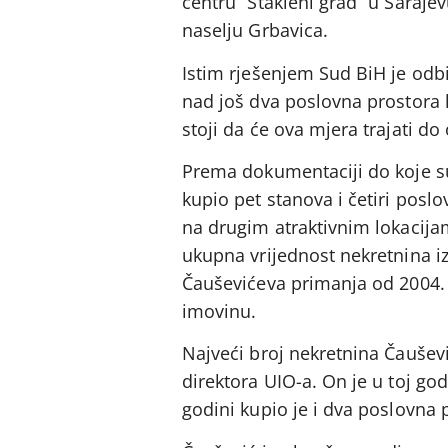
centru “Stakleni grad” u Saraje
naselju Grbavica.
Istim rješenjem Sud BiH je odb
nad još dva poslovna prostora k
stoji da će ova mjera trajati d
Prema dokumentaciji do koje su
kupio pet stanova i četiri posl
na drugim atraktivnim lokacija
ukupna vrijednost nekretnina izn
Čauševićeva primanja od 2004. g
imovinu.
Najveći broj nekretnina Čauševi
direktora UIO-a. On je u toj god
godini kupio je i dva poslovna 