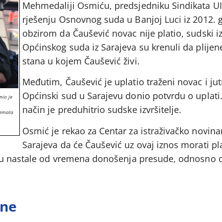
Mehmedaliji Osmiću, predsjedniku Sindikata U
rješenju Osnovnog suda u Banjoj Luci iz 2012. 
obzirom da Čaušević novac nije platio, sudski izv
Općinskog suda iz Sarajeva su krenuli da plijen
stana u kojem Čaušević živi.
Međutim, Čaušević je uplatio traženi novac i jut
Općinski sud u Sarajevu donio potvrdu o uplati.
nio je
način je preduhitrio sudske izvršitelje.
Kemala
Osmić je rekao za Centar za istraživačko novinar
Sarajeva da će Čaušević uz ovaj iznos morati plat
su nastale od vremena donošenja presude, odnosno 
ine