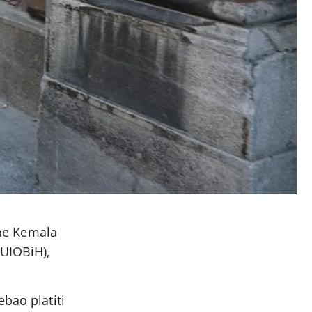
ine Kemala
(UIOBiH),
ebao platiti