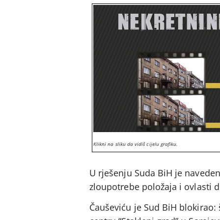
Klikni na sliku da vidiš cijelu grafiku.
U rješenju Suda BiH je naveden
zloupotrebe položaja i ovlasti d
Čauševiću je Sud BiH blokirao: 