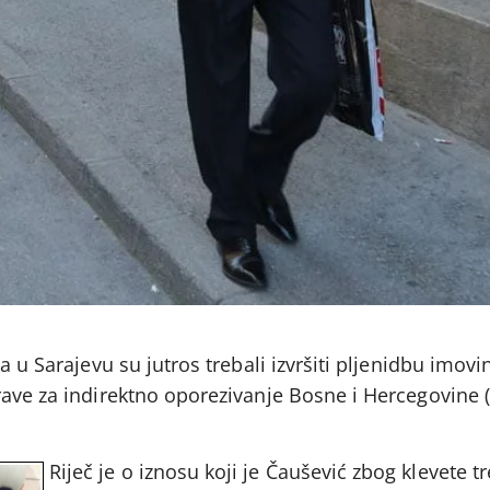
a u Sarajevu su jutros trebali izvršiti pljenidbu imov
rave za indirektno oporezivanje Bosne i Hercegovine 
Riječ je o iznosu koji je Čaušević zbog klevete tr