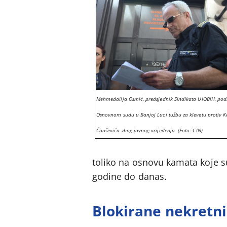
Mehmedalija Osmić, predsjednik Sindikata UIOBiH, pod
Osnovnom sudu u Banjoj Luci tužbu za klevetu protiv 
Čauševića zbog javnog vrijeđenja. (Foto: CIN)
toliko na osnovu kamata koje 
godine do danas.
Blokirane nekretn