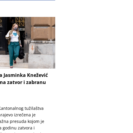
ca Jasminka Knežević
na zatvor i zabranu
 Kantonalnog tužilaštva
rajevo izrečena je
ažna presuda kojom je
 godinu zatvora i