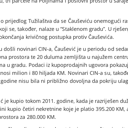
vu, tri parcele na Poljinama i poslovni prostor u sara
io prijedlog Tužilaštva da se Čauševiću onemogući r
oji se, također, nalaze u “Staklenom gradu”. U rješe
o okončanja krivičnog postupka protiv Čauševića.
 došli novinari CIN-a, Čaušević je u periodu od sed
ovna prostora te 20 duluma zemljišta u najužem centru
ma u gradu. Podaci iz kupoprodajnih ugovora pokazu
osi milion i 80 hiljada KM. Novinari CIN-a su, također
odine nisu bila ni približno dovoljna da pokriju ula
ć je kupio tokom 2011. godine, kada je razriješen du
ini kupio četiri nekretnine koje je platio 395.200 KM, 
prostora za 280.000 KM.