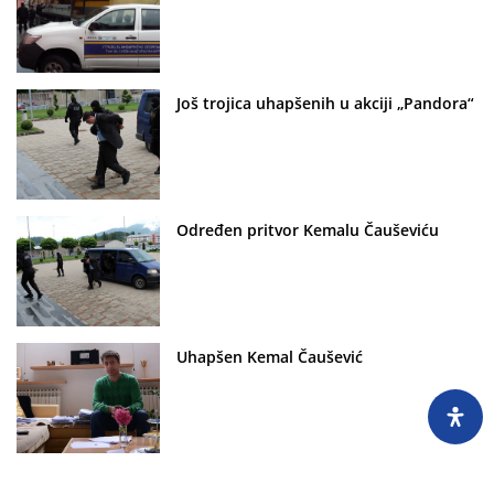
Još trojica uhapšenih u akciji „Pandora“
Određen pritvor Kemalu Čauševiću
Uhapšen Kemal Čaušević
Sud BiH blokirao imovinu Kemala