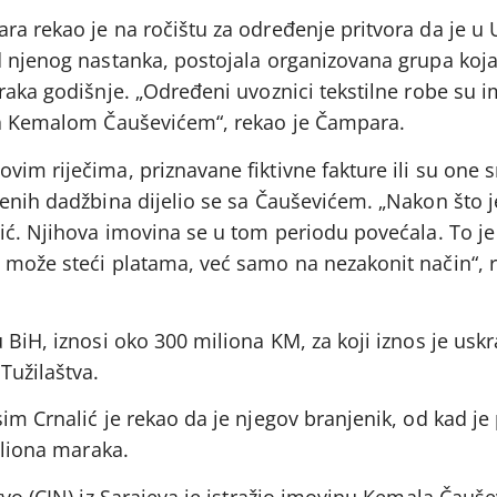
a rekao je na ročištu za određenje pritvora da je u 
 njenog nastanka, postojala organizovana grupa koja 
raka godišnje. „Određeni uvoznici tekstilne robe su i
 sa Kemalom Čauševićem“, rekao je Čampara.
im riječima, priznavane fiktivne fakture ili su one 
enih dadžbina dijelio se sa Čauševićem. „Nakon što j
vić. Njihova imovina se u tom periodu povećala. To 
 može steći platama, već samo na nezakonit način“, r
 BiH, iznosi oko 300 miliona KM, za koji iznos je usk
Tužilaštva.
im Crnalić je rekao da je njegov branjenik, od kad je 
iliona maraka.
tvo (CIN) iz Sarajeva je istražio imovinu Kemala Čauše