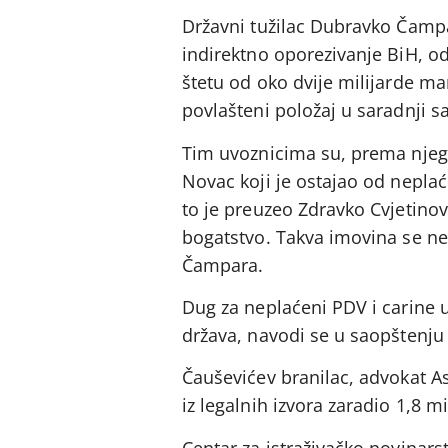
Državni tužilac Dubravko Čampar
indirektno oporezivanje BiH, od
štetu od oko dvije milijarde ma
povlašteni položaj u saradnji
Tim uvoznicima su, prema njegov
Novac koji je ostajao od neplać
to je preuzeo Zdravko Cvjetino
bogatstvo. Takva imovina se ne
Čampara.
Dug za neplaćeni PDV i carine u
država, navodi se u saopštenju 
Čauševićev branilac, advokat As
iz legalnih izvora zaradio 1,8 m
Centar za istraživačko novinars