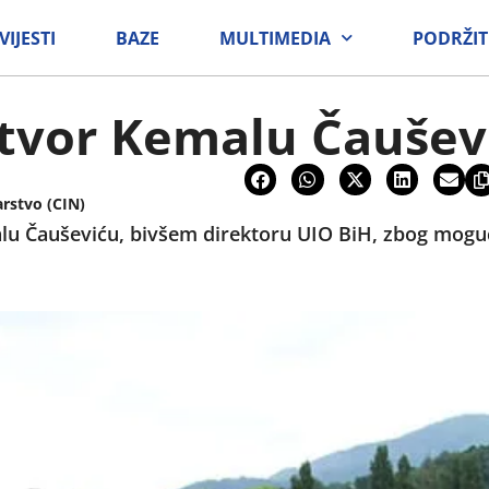
VIJESTI
BAZE
MULTIMEDIA
PODRŽIT
tvor Kemalu Čaušev
arstvo (CIN)
lu Čauševiću, bivšem direktoru UIO BiH, zbog moguć