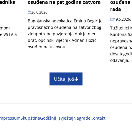
jednika
osuđena na pet godina zatvora
osuđena 
rada
26.6.2026.
19.6.2026.
Bugojanska advokatica Emina Begić je
pravosnažno osuđena na zatvor zbog
penom
Tužiteljici
zloupotrebe povjerenja dok je njen
je VSTV-a
Kantona Sa
brat, općinski vijećnik Adnan Hozić
nepravosn
osuđen na uslovnu...
osuđena na
desetogodi
odavanja...
Učitaj još
Impressum
Skupština
Godišnji izvještaj
Nagrade
Kontakti