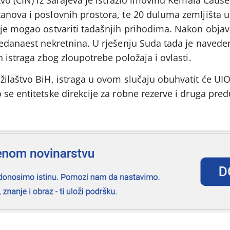
anova i poslovnih prostora, te 20 duluma zemljišta u 
ije mogao ostvariti tadašnjih prihodima. Nakon objav
jedanaest nekretnina. U rješenju Suda tada je navede
 istraga zbog zloupotrebe položaja i ovlasti.
ilaštvo BiH, istraga u ovom slučaju obuhvatit će UIO 
se entitetske direkcije za robne rezerve i druga pred