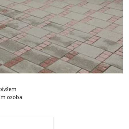
 bivšem
osam osoba