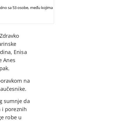
ajedno sa 53 osobe, među kojima
 Zdravko
arinske
dina, Enisa
te Anes
pak.
 boravkom na
saučesnike.
og sumnje da
 i poreznih
ge robe u