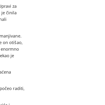
Upravi za
je činila
mali
smanjivane.
e on otišao,
je enormno
ekao je
raćena
počeo raditi,
vića i