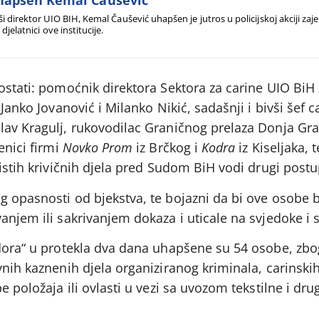
hapšen Kemal Čaušević
ši direktor UIO BIH, Kemal Čaušević uhapšen je jutros u policijskoj akciji z
i djelatnici ove institucije.
ostati: pomoćnik direktora Sektora za carine UIO BiH
 Janko Jovanović i Milanko Nikić, sadašnji i bivši šef c
lav Kragulj, rukovodilac Graničnog prelaza Donja Gra
enici firmi
Novko Prom
iz Brčkog i
Kodra
iz Kiseljaka, 
 istih krivičnih djela pred Sudom BiH vodi drugi postu
g opasnosti od bjekstva, te bojazni da bi ove osobe
anjem ili sakrivanjem dokaza i uticale na svjedoke i 
ndora“ u protekla dva dana uhapšene su 54 osobe, zb
vnih kaznenih djela organiziranog kriminala, carinskih
e položaja ili ovlasti u vezi sa uvozom tekstilne i dru