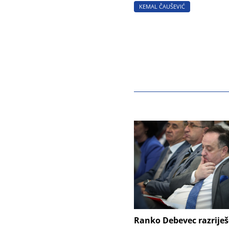
KEMAL ČAUŠEVIĆ
Ranko Debevec razrije