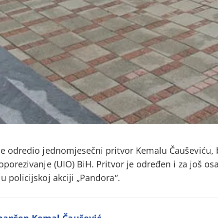
je odredio jednomjesečni pritvor Kemalu Čauševiću,
oporezivanje (UIO) BiH. Pritvor je određen i za još 
 policijskoj akciji „Pandora“.