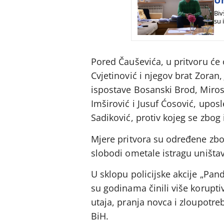
U
Biv
su 
Pored Čauševića, u pritvoru će 
Cvjetinović i njegov brat Zoran,
ispostave Bosanski Brod, Miros
Imširović i Jusuf Ćosović, uposl
Sadiković, protiv kojeg se zbog
Mjere pritvora su određene zbo
slobodi ometale istragu uništav
U sklopu policijske akcije „Pa
su godinama činili više korupti
utaja, pranja novca i zloupotreb
BiH.