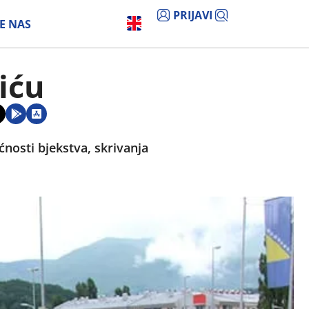
PRIJAVI
E NAS
iću
nosti bjekstva, skrivanja