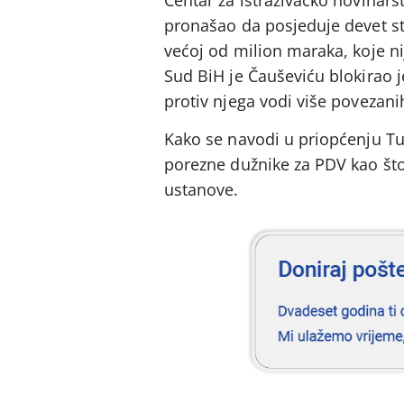
pronašao da posjeduje devet st
većoj od milion maraka, koje n
Sud BiH je Čauševiću blokirao 
protiv njega vodi više povezanih
Kako se navodi u priopćenju Tuž
porezne dužnike za PDV kao što 
ustanove.