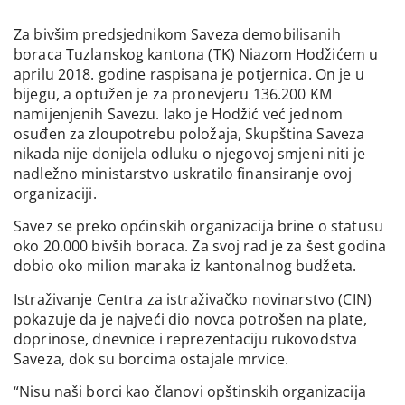
Za bivšim predsjednikom Saveza demobilisanih
boraca Tuzlanskog kantona (TK) Niazom Hodžićem u
aprilu 2018. godine raspisana je potjernica. On je u
bijegu, a optužen je za pronevjeru 136.200 KM
namijenjenih Savezu. Iako je Hodžić već jednom
osuđen za zloupotrebu položaja, Skupština Saveza
nikada nije donijela odluku o njegovoj smjeni niti je
nadležno ministarstvo uskratilo finansiranje ovoj
organizaciji.
Savez se preko općinskih organizacija brine o statusu
oko 20.000 bivših boraca. Za svoj rad je za šest godina
dobio oko milion maraka iz kantonalnog budžeta.
Istraživanje Centra za istraživačko novinarstvo (CIN)
pokazuje da je najveći dio novca potrošen na plate,
doprinose, dnevnice i reprezentaciju rukovodstva
Saveza, dok su borcima ostajale mrvice.
“Nisu naši borci kao članovi opštinskih organizacija