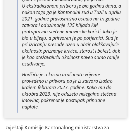
U ekstradicionom pritvoru je bio godinu dana, a
nakon toga ga je Kantonalni sud u Tuzli u aprilu
2021. godine pravosnažno osudio na tri godine
zatvora i oduzimanje 135 hiljada KM
protupravno stečene imovinske koristi. Iako je
bio u bijegu, a pritvoren je po potjernici, Sud je
pri izricanju presude uzeo u obzir olakšavajuće
okolnosti: priznanje krivice, starost i bolest, dok
je kao otežavajuću okolnost naveo samo ranije
osuđivanje.
Hodžiću je u kaznu uračunato vrijeme
provedeno u pritvoru pa je iz zatvora izašao
krajem februara 2023. godine. Kako mu do
oktobra 2023. nije oduzeta nelegalno stečena
imovina, pokrenut je postupak prinudne
naplate.
Izvještaji Komisije Kantonalnog ministarstva za