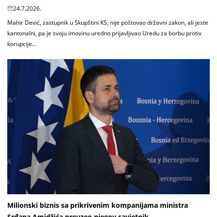
24.7.2026.
Mahir Dević, zastupnik u Skupštini KS, nije poštovao državni zakon, ali jeste
kantonalni, pa je svoju imovinu uredno prijavljivao Uredu za borbu protiv
korupcije...
Milionski biznis sa prikrivenim kompanijama ministra
Srđana Amidžića preuzeo njegov savjetnik