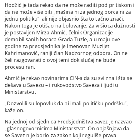
Hodžić je tada rekao da ne može raditi pod pritiskom i
da ne može više biti „mašina ni za jednog borca ni za
jednu politiku“, ali nije objasnio šta to tačno znači.
Nakon toga je otišao na bolovanje. Za vršioca dužnosti
je postavljen Mirza Ahmić, čelnik Organizacije
demobilisanih boraca Grada Tuzle, a u maju ove
godine za predsjednika je imenovan Muzijet
Kahrimanović, raniji član Nadzornog odbora. On ne
želi razgovarati o ovoj temi dok slučaj ne bude
procesuiran.
Ahmić je rekao novinarima CIN-a da su svi znali šta se
dešava u Savezu – i rukovodstvo Saveza i ljudi u
Ministarstvu.
„Dozvolili su lopovluk da bi imali političku podršku“,
kaže on.
Na jednoj od sjednica Predsjedništva Savez je nazvao
„glasnogovornicima Ministarstva“. On objašnjava da
se Savez nije borio za zakon koji reguliše prava