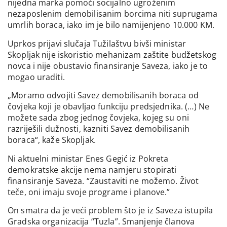
nijedna marka pomoći socijalno ugroženim
nezaposlenim demobilisanim borcima niti suprugama
umrlih boraca, iako im je bilo namijenjeno 10.000 KM.
Uprkos prijavi slučaja Tužilaštvu bivši ministar
Skopljak nije iskoristio mehanizam zaštite budžetskog
novca i nije obustavio finansiranje Saveza, iako je to
mogao uraditi.
„Moramo odvojiti Savez demobilisanih boraca od
čovjeka koji je obavljao funkciju predsjednika. (…) Ne
možete sada zbog jednog čovjeka, kojeg su oni
razriješili dužnosti, kazniti Savez demobilisanih
boraca“, kaže Skopljak.
Ni aktuelni ministar Enes Gegić iz Pokreta
demokratske akcije nema namjeru stopirati
finansiranje Saveza. “Zaustaviti ne možemo. Život
teče, oni imaju svoje programe i planove.”
On smatra da je veći problem što je iz Saveza istupila
Gradska organizacija “Tuzla”. Smanjenje članova