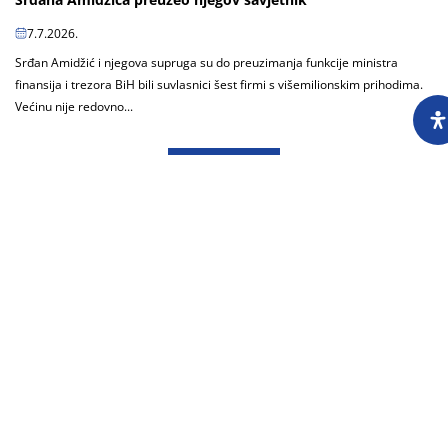
7.7.2026.
Srđan Amidžić i njegova supruga su do preuzimanja funkcije ministra
finansija i trezora BiH bili suvlasnici šest firmi s višemilionskim prihodima.
Većinu nije redovno...
Učitaj još
O nama
Impressum
Skupština
Godišnji izvještaj
Nagrade
Kontakti