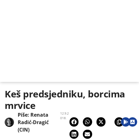
Keš predsjedniku, borcima
mrvice
12.9.2
Piše:
Renata
018.
Radić-Dragić
(CIN)