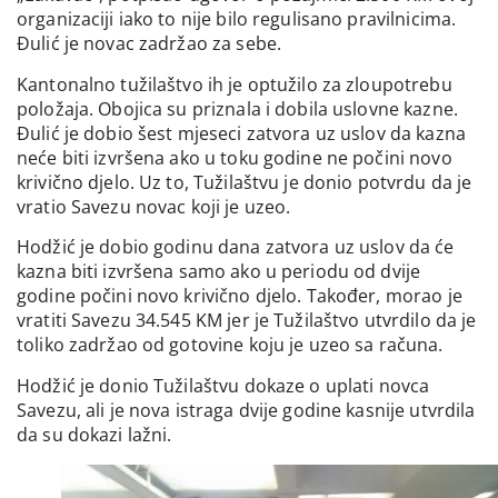
organizaciji iako to nije bilo regulisano pravilnicima.
Đulić je novac zadržao za sebe.
Kantonalno tužilaštvo ih je optužilo za zloupotrebu
položaja. Obojica su priznala i dobila uslovne kazne.
Đulić je dobio šest mjeseci zatvora uz uslov da kazna
neće biti izvršena ako u toku godine ne počini novo
krivično djelo. Uz to, Tužilaštvu je donio potvrdu da je
vratio Savezu novac koji je uzeo.
Hodžić je dobio godinu dana zatvora uz uslov da će
kazna biti izvršena samo ako u periodu od dvije
godine počini novo krivično djelo. Također, morao je
vratiti Savezu 34.545 KM jer je Tužilaštvo utvrdilo da je
toliko zadržao od gotovine koju je uzeo sa računa.
Hodžić je donio Tužilaštvu dokaze o uplati novca
Savezu, ali je nova istraga dvije godine kasnije utvrdila
da su dokazi lažni.