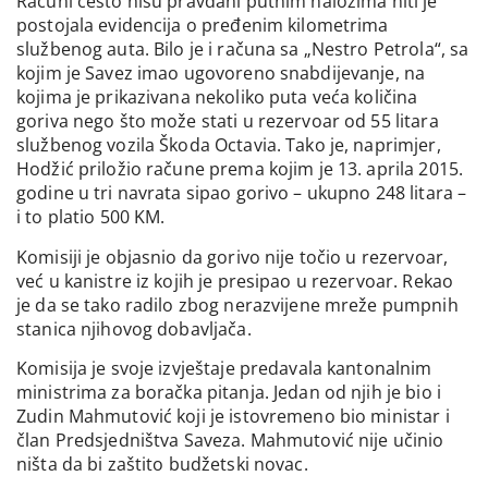
Računi često nisu pravdani putnim nalozima niti je
postojala evidencija o pređenim kilometrima
službenog auta. Bilo je i računa sa „Nestro Petrola“, sa
kojim je Savez imao ugovoreno snabdijevanje, na
kojima je prikazivana nekoliko puta veća količina
goriva nego što može stati u rezervoar od 55 litara
službenog vozila Škoda Octavia. Tako je, naprimjer,
Hodžić priložio račune prema kojim je 13. aprila 2015.
godine u tri navrata sipao gorivo – ukupno 248 litara –
i to platio 500 KM.
Komisiji je objasnio da gorivo nije točio u rezervoar,
već u kanistre iz kojih je presipao u rezervoar. Rekao
je da se tako radilo zbog nerazvijene mreže pumpnih
stanica njihovog dobavljača.
Komisija je svoje izvještaje predavala kantonalnim
ministrima za boračka pitanja. Jedan od njih je bio i
Zudin Mahmutović koji je istovremeno bio ministar i
član Predsjedništva Saveza. Mahmutović nije učinio
ništa da bi zaštito budžetski novac.