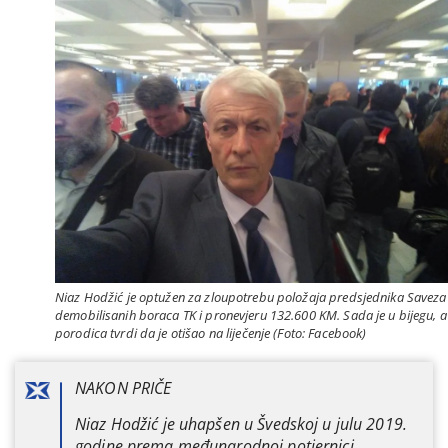
Niaz Hodžić je optužen za zloupotrebu položaja predsjednika Saveza
demobilisanih boraca TK i pronevjeru 132.600 KM. Sada je u bijegu, a
porodica tvrdi da je otišao na liječenje (Foto: Facebook)
NAKON PRIČE
Niaz Hodžić je uhapšen u Švedskoj u julu 2019.
godine prema međunarodnoj potjernici.