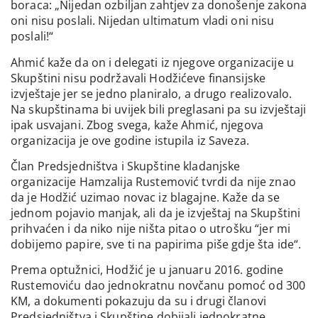
boraca: „Nijedan ozbiljan zahtjev za donošenje zakona
oni nisu poslali. Nijedan ultimatum vladi oni nisu
poslali!“
Ahmić kaže da on i delegati iz njegove organizacije u
Skupštini nisu podržavali Hodžićeve finansijske
izvještaje jer se jedno planiralo, a drugo realizovalo.
Na skupštinama bi uvijek bili preglasani pa su izvještaji
ipak usvajani. Zbog svega, kaže Ahmić, njegova
organizacija je ove godine istupila iz Saveza.
Član Predsjedništva i Skupštine kladanjske
organizacije Hamzalija Rustemović tvrdi da nije znao
da je Hodžić uzimao novac iz blagajne. Kaže da se
jednom pojavio manjak, ali da je izvještaj na Skupštini
prihvaćen i da niko nije ništa pitao o utrošku “jer mi
dobijemo papire, sve ti na papirima piše gdje šta ide“.
Prema optužnici, Hodžić je u januaru 2016. godine
Rustemoviću dao jednokratnu novčanu pomoć od 300
KM, a dokumenti pokazuju da su i drugi članovi
Predsjedništva i Skupštine dobijali jednokratne