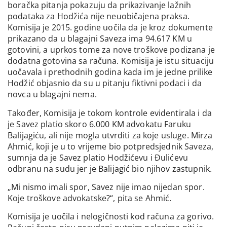
boračka pitanja pokazuju da prikazivanje lažnih
podataka za Hodžića nije neuobičajena praksa.
Komisija je 2015. godine uočila da je kroz dokumente
prikazano da u blagajni Saveza ima 94.617 KM u
gotovini, a uprkos tome za nove troškove podizana je
dodatna gotovina sa računa. Komisija je istu situaciju
uočavala i prethodnih godina kada im je jedne prilike
Hodžić objasnio da su u pitanju fiktivni podaci i da
novca u blagajni nema.
Također, Komisija je tokom kontrole evidentirala i da
je Savez platio skoro 6.000 KM advokatu Faruku
Balijagiću, ali nije mogla utvrditi za koje usluge. Mirza
Ahmić, koji je u to vrijeme bio potpredsjednik Saveza,
sumnja da je Savez platio Hodžićevu i Đulićevu
odbranu na sudu jer je Balijagić bio njihov zastupnik.
„Mi nismo imali spor, Savez nije imao nijedan spor.
Koje troškove advokatske?“, pita se Ahmić.
Komisija je uočila i nelogičnosti kod računa za gorivo.