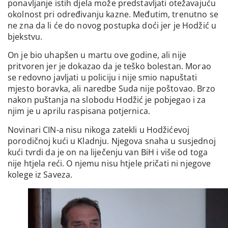
ponavljanje istih djela može predstavljati otežavajuću
okolnost pri određivanju kazne. Međutim, trenutno se
ne zna da li će do novog postupka doći jer je Hodžić u
bjekstvu.
On je bio uhapšen u martu ove godine, ali nije
pritvoren jer je dokazao da je teško bolestan. Morao
se redovno javljati u policiju i nije smio napuštati
mjesto boravka, ali naredbe Suda nije poštovao. Brzo
nakon puštanja na slobodu Hodžić je pobjegao i za
njim je u aprilu raspisana potjernica.
Novinari CIN-a nisu nikoga zatekli u Hodžićevoj
porodičnoj kući u Kladnju. Njegova snaha u susjednoj
kući tvrdi da je on na liječenju van BiH i više od toga
nije htjela reći. O njemu nisu htjele pričati ni njegove
kolege iz Saveza.