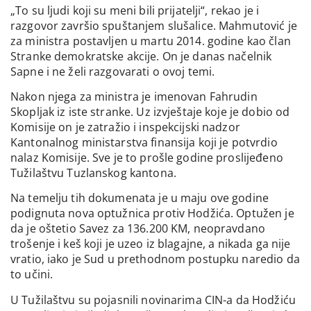
„To su ljudi koji su meni bili prijatelji“, rekao je i
razgovor završio spuštanjem slušalice. Mahmutović je
za ministra postavljen u martu 2014. godine kao član
Stranke demokratske akcije. On je danas načelnik
Sapne i ne želi razgovarati o ovoj temi.
Nakon njega za ministra je imenovan Fahrudin
Skopljak iz iste stranke. Uz izvještaje koje je dobio od
Komisije on je zatražio i inspekcijski nadzor
Kantonalnog ministarstva finansija koji je potvrdio
nalaz Komisije. Sve je to prošle godine proslijeđeno
Tužilaštvu Tuzlanskog kantona.
Na temelju tih dokumenata je u maju ove godine
podignuta nova optužnica protiv Hodžića. Optužen je
da je oštetio Savez za 136.200 KM, neopravdano
trošenje i keš koji je uzeo iz blagajne, a nikada ga nije
vratio, iako je Sud u prethodnom postupku naredio da
to učini.
U Tužilaštvu su pojasnili novinarima CIN-a da Hodžiću