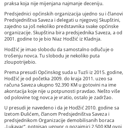
praksa koja nije mijenjana najmanje deceniju.
Predsjednici općinskih organizacija ujedno su i članovi
Predsjedništva Saveza i delegati u njegovoj Skupštini,
zajedno sa još nekoliko predstavnika svake općinske
organizacije. Skupština bira predsjednika Saveza, a od
2001. godine to je bio Niaz Hodžić iz Kladnja.
Hodžić je imao slobodu da samostalno odlučuje o
trošenju novca. Tu slobodu je nekoliko puta
zloupotrijebio.
Prema presudi Općinskog suda u Tuzli iz 2015. godine,
Hodžić je od početka 2009. do kraja 2011. uzeo sa
računa Saveza ukupno 92.390 KM u gotovini na ime
akontacija koje nije u potpunosti pravdao. Nešto više
od polovine tog novca je vratio, ostalo je zadržao.
U presudi je navedeno i da je Hodžić 2010. godine sa
Izetom Đulićem, članom Predsjedništva Saveza i
predsjednikom Organizacije demobilisanih boraca
„Lukavac“, potpisao ugovor o pozajmici 2.500 KM ovoj