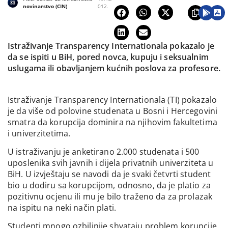
novinarstvo (CIN)
012.
Istraživanje Transparency Internationala pokazalo je
da se ispiti u BiH, pored novca, kupuju i seksualnim
uslugama ili obavljanjem kućnih poslova za profesore.
Istraživanje Transparency Internationala (TI) pokazalo
je da više od polovine studenata u Bosni i Hercegovini
smatra da korupcija dominira na njihovim fakultetima
i univerzitetima.
U istraživanju je anketirano 2.000 studenata i 500
uposlenika svih javnih i dijela privatnih univerziteta u
BiH. U izvještaju se navodi da je svaki četvrti student
bio u dodiru sa korupcijom, odnosno, da je platio za
pozitivnu ocjenu ili mu je bilo traženo da za prolazak
na ispitu na neki način plati.
Studenti mnogo ozbiljnije shvataju problem korupcije