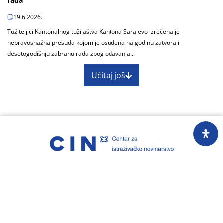
rada
19.6.2026.
Tužiteljici Kantonalnog tužilaštva Kantona Sarajevo izrečena je
nepravosnažna presuda kojom je osuđena na godinu zatvora i
desetogodišnju zabranu rada zbog odavanja...
Učitaj još
O nama
Impressum
Skupština
Godišnji izvještaj
Nagrade
Kontakti