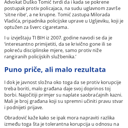
Advokat Duško Tomić tvrdi da i kada se pokrene
postupak protiv policajaca, na sudu uglavnom završe
‘sitne ribe’, a ne krupne. Tomić zastupa Milorada
Vladića, pripadnika policijske uprave u Ugljeviku, koji je
optužen za šverc cigaretama.
I u izvještaju TI BIH iz 2007. godine navodi se da je
‘interesantno primijetiti, da se krivično gone ili se
pokreću disciplinske mjere, samo protiv niže
rangiranih policijskih službenika.’
Puno priče, ali malo rezultata
I dok je javnost složna oko toga da se protiv korupcije
treba boriti, malo građana daje svoj doprinos toj
borbi. Najočitiji primjer su naplate saobraćajnih kazni.
Mali je broj građana koji su spremni učiniti pravu stvar
i podnijeti prijave.
Obradović kaže kako se ipak mora napraviti razlika
između toga šta je tolerantna korupcija u odnosu na