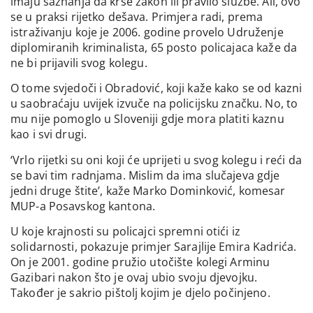
imaju saznanja da krše zakon ili pravilo službe. Ali, ovo
se u praksi rijetko dešava. Primjera radi, prema
istraživanju koje je 2006. godine provelo Udruženje
diplomiranih kriminalista, 65 posto policajaca kaže da
ne bi prijavili svog kolegu.
O tome svjedoči i Obradović, koji kaže kako se od kazni
u saobraćaju uvijek izvuče na policijsku značku. No, to
mu nije pomoglo u Sloveniji gdje mora platiti kaznu
kao i svi drugi.
‘Vrlo rijetki su oni koji će uprijeti u svog kolegu i reći da
se bavi tim radnjama. Mislim da ima slučajeva gdje
jedni druge štite’, kaže Marko Dominković, komesar
MUP-a Posavskog kantona.
U koje krajnosti su policajci spremni otići iz
solidarnosti, pokazuje primjer Sarajlije Emira Kadrića.
On je 2001. godine pružio utočište kolegi Arminu
Gazibari nakon što je ovaj ubio svoju djevojku.
Također je sakrio pištolj kojim je djelo počinjeno.