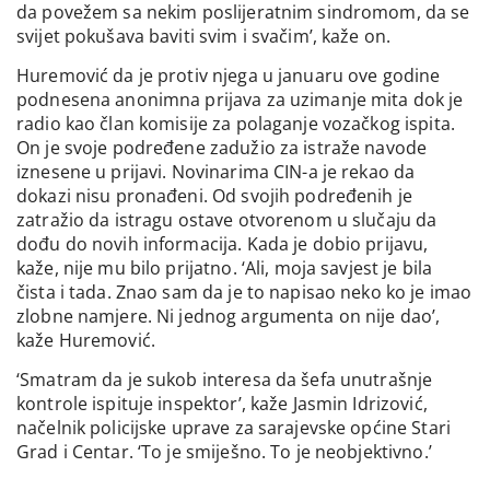
da povežem sa nekim poslijeratnim sindromom, da se
svijet pokušava baviti svim i svačim’, kaže on.
Huremović da je protiv njega u januaru ove godine
podnesena anonimna prijava za uzimanje mita dok je
radio kao član komisije za polaganje vozačkog ispita.
On je svoje podređene zadužio za istraže navode
iznesene u prijavi. Novinarima CIN-a je rekao da
dokazi nisu pronađeni. Od svojih podređenih je
zatražio da istragu ostave otvorenom u slučaju da
dođu do novih informacija. Kada je dobio prijavu,
kaže, nije mu bilo prijatno. ‘Ali, moja savjest je bila
čista i tada. Znao sam da je to napisao neko ko je imao
zlobne namjere. Ni jednog argumenta on nije dao’,
kaže Huremović.
‘Smatram da je sukob interesa da šefa unutrašnje
kontrole ispituje inspektor’, kaže Jasmin Idrizović,
načelnik policijske uprave za sarajevske općine Stari
Grad i Centar. ‘To je smiješno. To je neobjektivno.’