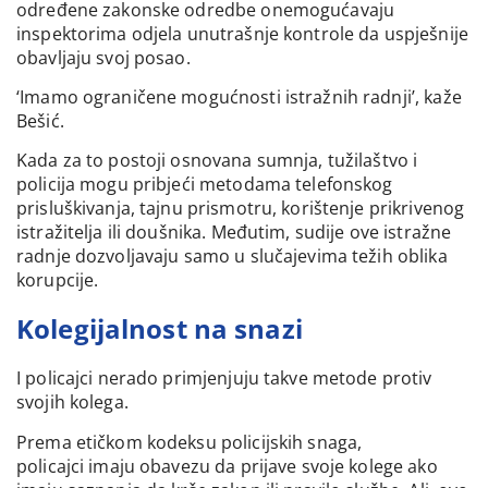
određene zakonske odredbe onemogućavaju
inspektorima odjela unutrašnje kontrole da uspješnije
obavljaju svoj posao.
‘Imamo ograničene mogućnosti istražnih radnji’, kaže
Bešić.
Kada za to postoji osnovana sumnja, tužilaštvo i
policija mogu pribjeći metodama telefonskog
prisluškivanja, tajnu prismotru, korištenje prikrivenog
istražitelja ili doušnika. Međutim, sudije ove istražne
radnje dozvoljavaju samo u slučajevima težih oblika
korupcije.
Kolegijalnost na snazi
I policajci nerado primjenjuju takve metode protiv
svojih kolega.
Prema etičkom kodeksu policijskih snaga,
policajci imaju obavezu da prijave svoje kolege ako