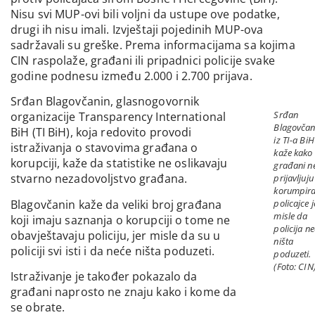
Nisu svi MUP-ovi bili voljni da ustupe ove podatke,
drugi ih nisu imali. Izvještaji pojedinih MUP-ova
sadržavali su greške. Prema informacijama sa kojima
CIN raspolaže, građani ili pripadnici policije svake
godine podnesu između 2.000 i 2.700 prijava.
Srđan Blagovčanin, glasnogovornik
Srđan
organizacije Transparency International
Blagovčan
BiH (TI BiH), koja redovito provodi
iz TI-a BiH
istraživanja o stavovima građana o
kaže kako
korupciji, kaže da statistike ne oslikavaju
građani n
stvarno nezadovoljstvo građana.
prijavljuju
korumpir
Blagovčanin kaže da veliki broj građana
policajce j
misle da
koji imaju saznanja o korupciji o tome ne
policija n
obavještavaju policiju, jer misle da su u
ništa
policiji svi isti i da neće ništa poduzeti.
poduzeti.
(Foto: CIN
Istraživanje je također pokazalo da
građani naprosto ne znaju kako i kome da
se obrate.