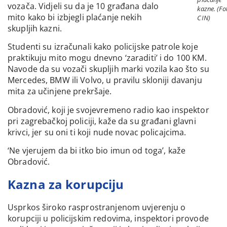
vozača. Vidjeli su da je 10 građana dalo
kazne. (Fo
mito kako bi izbjegli plaćanje nekih
CIN)
skupljih kazni.
Studenti su izračunali kako policijske patrole koje
praktikuju mito mogu dnevno ‘zaraditi’ i do 100 KM.
Navode da su vozači skupljih marki vozila kao što su
Mercedes, BMW ili Volvo, u pravilu skloniji davanju
mita za učinjene prekršaje.
Obradović, koji je svojevremeno radio kao inspektor
pri zagrebačkoj policiji, kaže da su građani glavni
krivci, jer su oni ti koji nude novac policajcima.
‘Ne vjerujem da bi itko bio imun od toga’, kaže
Obradović.
Kazna za korupciju
Usprkos široko rasprostranjenom uvjerenju o
korupciji u policijskim redovima, inspektori provode