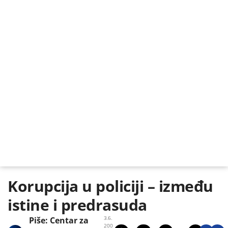
Korupcija u policiji – između
istine i predrasuda
3.6.
Piše:
Centar za
200