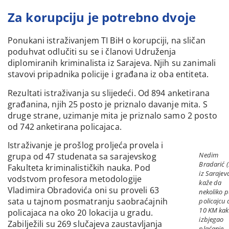
Za korupciju je potrebno dvoje
Ponukani istraživanjem TI BiH o korupciji, na sličan
poduhvat odlučiti su se i članovi Udruženja
diplomiranih kriminalista iz Sarajeva. Njih su zanimali
stavovi pripadnika policije i građana iz oba entiteta.
Rezultati istraživanja su slijedeći. Od 894 anketirana
građanina, njih 25 posto je priznalo davanje mita. S
druge strane, uzimanje mita je priznalo samo 2 posto
od 742 anketirana policajaca.
Istraživanje je prošlog proljeća provela i
Nedim
grupa od 47 studenata sa sarajevskog
Bradarić (
Fakulteta kriminalističkih nauka. Pod
iz Sarajev
vodstvom profesora metodologije
kaže da
Vladimira Obradovića oni su proveli 63
nekoliko p
sata u tajnom posmatranju saobraćajnih
policajcu
10 KM kak
policajaca na oko 20 lokacija u gradu.
izbjegao
Zabilježili su 269 slučajeva zaustavljanja
plaćanje