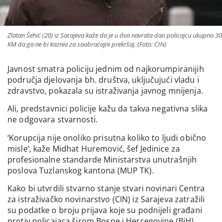
Zlatan Šehić (20) iz Sarajeva kaže da je u dva navrata dao policajcu ukupno 30
KM da ga ne bi kaznio za saobraćajni prekršaj. (Foto: CIN)
Javnost smatra policiju jednim od najkorumpiranijih
područja djelovanja bh. društva, uključujući vladu i
zdravstvo, pokazala su istraživanja javnog mnijenja.
Ali, predstavnici policije kažu da takva negativna slika
ne odgovara stvarnosti.
‘Korupcija nije onoliko prisutna koliko to ljudi obično
misle’, kaže Midhat Huremović, šef Jedinice za
profesionalne standarde Ministarstva unutrašnjih
poslova Tuzlanskog kantona (MUP TK).
Kako bi utvrdili stvarno stanje stvari novinari Centra
za istraživačko novinarstvo (CIN) iz Sarajeva zatražili
su podatke o broju prijava koje su podnijeli građani
protiv policajaca širom Bosne i Hercegovine (BiH).