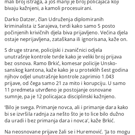
mali broj istraga, a još manji je broj policajaca koji
bivaju kažnjeni, a kamoli procesuirani.
Darko Datzer, član Udruženja diplomiranih
kriminalista iz Sarajeva, tvrdi kako samo 5 posto
počinjenih krivičnih djela biva prijavljeno. Većina djela
ostaje neprijavljena, zataškana ili ignorisana, kaže on.
S druge strane, policijski i zvaničnici odjela
unutrašnje kontrole tvrde kako je veliki broj prijava
bez osnova. Ramo Brkić, komesar policije Unsko-
sanskog kantona, kaže kako je u proteklih šest godina
njihov odjel unutrašnje kontrole zaprimio 1.043
prijave, od čega samo 21 za mito i korupciju. U samo
11 predmeta utvrđeno je postojanje osnovane
sumnje, pa je 12 policajaca disciplinski kažnjeno.
‘Bilo je svega. Primanje novca, ali i primanje dara kako
bi se izvršila radnja za nešto što je to lice bilo dužno
da uradi i bez primanja dara i novca’, kaže Brkić.
Na neosnovane prijave žali se i Huremović. ‘Ja to mogu