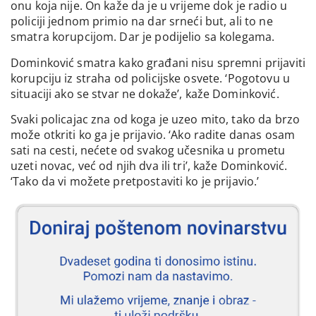
onu koja nije. On kaže da je u vrijeme dok je radio u
policiji jednom primio na dar srneći but, ali to ne
smatra korupcijom. Dar je podijelio sa kolegama.
Dominković smatra kako građani nisu spremni prijaviti
korupciju iz straha od policijske osvete. ‘Pogotovu u
situaciji ako se stvar ne dokaže’, kaže Dominković.
Svaki policajac zna od koga je uzeo mito, tako da brzo
može otkriti ko ga je prijavio. ‘Ako radite danas osam
sati na cesti, nećete od svakog učesnika u prometu
uzeti novac, već od njih dva ili tri’, kaže Dominković.
‘Tako da vi možete pretpostaviti ko je prijavio.’