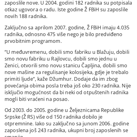
zaposlile nove. U 2004. godini 182 radnika su potpisala
otkaz ugovora o radu. Iste godine Ž FBiH su zaposlile
novih 188 radnika.
Zaključno sa aprilom 2007. godine, Ž FBiH imaju 4.035
radnika, odnosno 475 više nego je bilo predviđeno
prvobitnim programom.
“U međuvremenu, dobili smo fabriku u Blažuju, dobili
smo novu fabriku u Rajlovcu, dobili smo jednu u
Zenici, otvorili smo novu stanicu Čapljina, dobili smo
nove mašine za regulisanje kolosijeka, gdje je trebalo
primiti ljude“, kaže Džumhur. Dodaje da im zbog
povećanja obima posla treba još oko 230 radnika. Nije
isključio mogućnost da bi neki od otpuštenih radnika
mogli biti vraćeni na posao.
Od 2003. do 2005. godine u Željeznicama Republike
Srpske (Ž RS) više od 150 radnika dobilo je
otpremnine. Iako su zaključno sa junom 2006. godine
zaposlena još 243 radnika, ukupni broj zaposlenih se