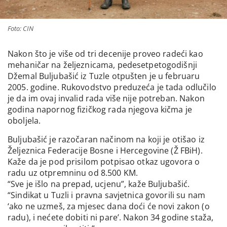
Foto: CIN
Nakon što je više od tri decenije proveo radeći kao
mehaničar na željeznicama, pedesetpetogodišnji
Džemal Buljubašić iz Tuzle otpušten je u februaru
2005. godine. Rukovodstvo preduzeća je tada odlučilo
je da im ovaj invalid rada više nije potreban. Nakon
godina napornog fizičkog rada njegova kičma je
oboljela.
Buljubašić je razočaran načinom na koji je otišao iz
Željeznica Federacije Bosne i Hercegovine (Ž FBiH).
Kaže da je pod prisilom potpisao otkaz ugovora o
radu uz otpremninu od 8.500 KM.
“Sve je išlo na prepad, ucjenu”, kaže Buljubašić.
“Sindikat u Tuzli i pravna savjetnica govorili su nam
‘ako ne uzmeš, za mjesec dana doći će novi zakon (o
radu), i nećete dobiti ni pare’. Nakon 34 godine staža,