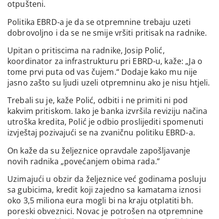
otpušteni.
Politika EBRD-a je da se otpremnine trebaju uzeti
dobrovoljno i da se ne smije vršiti pritisak na radnike.
Upitan o pritiscima na radnike, Josip Polić,
koordinator za infrastrukturu pri EBRD-u, kaže: „Ja o
tome prvi puta od vas čujem.“ Dodaje kako mu nije
jasno zašto su ljudi uzeli otpremninu ako je nisu htjeli.
Trebali su je, kaže Polić, odbiti i ne primiti ni pod
kakvim pritiskom. Iako je banka izvršila reviziju načina
utroška kredita, Polić je odbio proslijediti spomenuti
izvještaj pozivajući se na zvaničnu politiku EBRD-a.
On kaže da su željeznice opravdale zapošljavanje
novih radnika „povećanjem obima rada.”
Uzimajući u obzir da željeznice već godinama posluju
sa gubicima, kredit koji zajedno sa kamatama iznosi
oko 3,5 miliona eura mogli bi na kraju otplatiti bh.
poreski obveznici. Novac je potrošen na otpremnine