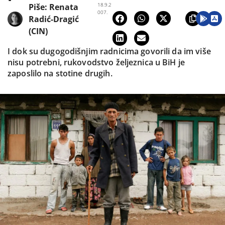
18.9.2
Piše:
Renata
007.
Radić-Dragić
(CIN)
I dok su dugogodišnjim radnicima govorili da im više
nisu potrebni, rukovodstvo željeznica u BiH je
zaposlilo na stotine drugih.