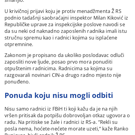
smanjio.
U krivičnoj prijavi koju je protiv menadžmenta Ž RS
podnio tadašnji saobraćajni inspektor Milan Kiković iz
Republičke uprave za inspekcijske poslove navodi se
da su neki od naknadno zaposlenih radnika imali istu
stručnu spremu kao i radnici kojima su isplaćene
otpremnine.
Zakonom je propisano da ukoliko poslodavac odluči
zaposliti nove ljude, posao prvo mora ponuditi
otpuštenim radnicima. Radnicima sa kojima su
razgovarali novinari CIN-a drugo radno mjesto nije
ponuđeno.
Ponuda koju nisu mogli odbiti
Nisu samo radnici iz FBiH ti koji kažu da je na njih
vršen pritisak da potpišu dobrovoljan otkaz ugovora o
radu. Na pritiske se žale i radnici iz RS-a. “Rekli su
posla nema, hoćete-nećete morate uzeti,“ kaže Ranko