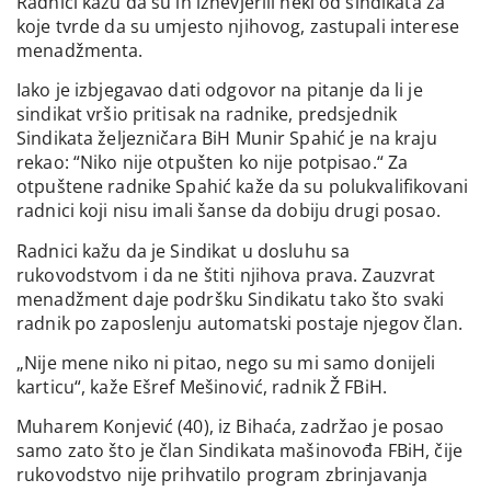
Radnici kažu da su ih iznevjerili neki od sindikata za
koje tvrde da su umjesto njihovog, zastupali interese
menadžmenta.
Iako je izbjegavao dati odgovor na pitanje da li je
sindikat vršio pritisak na radnike, predsjednik
Sindikata željezničara BiH Munir Spahić je na kraju
rekao: “Niko nije otpušten ko nije potpisao.“ Za
otpuštene radnike Spahić kaže da su polukvalifikovani
radnici koji nisu imali šanse da dobiju drugi posao.
Radnici kažu da je Sindikat u dosluhu sa
rukovodstvom i da ne štiti njihova prava. Zauzvrat
menadžment daje podršku Sindikatu tako što svaki
radnik po zaposlenju automatski postaje njegov član.
„Nije mene niko ni pitao, nego su mi samo donijeli
karticu“, kaže Ešref Mešinović, radnik Ž FBiH.
Muharem Konjević (40), iz Bihaća, zadržao je posao
samo zato što je član Sindikata mašinovođa FBiH, čije
rukovodstvo nije prihvatilo program zbrinjavanja