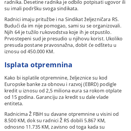
radnika. Desetine radnika je odbilo potpisati ugovor ili
su imali podršku svoga sindikata.
Radnici imaju pritužbe i na Sindikat željezničara RS.
Budući da im nije pomogao, sami su se organizovali.
Njih 64 je tužilo rukovodstva koje ih je otpustilo.
Prvostepeni sud je presudio u njihovu korist. Ukoliko
presuda postane pravosnažna, dobit će odštetu u
iznosu od 450.000 KM.
Isplata otpremnina
Kako bi isplatile otpremnine, željeznice su kod
Europske banke za obnovu i razvoj (EBRD) podigle
kredit u iznosu od 2,5 miliona eura sa rokom otplate
od 15 godina. Garanciju za kredit su dale vlade
entiteta.
Radnicima Ž FBiH su davane otpremnine u visini od
8.500 KM, dok su radnici Ž RS dobili 5.867 KM,
odnosno 11.735 KM, zavisno od toga kada su