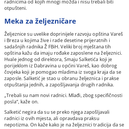
radnicima od kojih mnogi možda i nisu trebali biti
otpušteni.
Meka za željezničare
Željeznice su uvelike doprinijele razvoju opština Vareš
i Breza u kojima žive i rade desetine prijeratnih i
sadašnjih radnika Ž FBiH. Veliki broj mještana tih
opština kažu da imaju rođake zaposlene na željeznici.
Hvale jednog od direktora, Smaju Salketića koji je
porijeklom iz Dabravina u općini Vareš, kao dobrog
čovjeka koji je pomogao mladima iz svoga kraja da se
zaposle. Salketić je stao u obranu željeznica i prakse
otpuštanja jednih, a zapošljavanja drugih radnika.
„Trebali su nam novi radnici. Mlađi, zbog specifičnosti
posla“, kaže on.
Salketić negira da su se preko njega zapošljavali
radnici iz ovih mjesta, ali opravdava praksu
nepotizma. On kaže kako je na željeznici tradicija da se