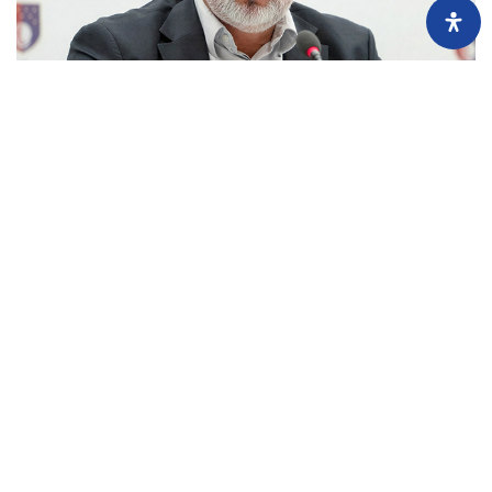
Imovina političara: (ne)prijavljene nekretnine Mahira Devića
24.7.2026.
Mahir Dević, zastupnik u Skupštini KS, nije poštovao državni zakon, ali jeste
kantonalni, pa je svoju imovinu uredno prijavljivao Uredu za borbu protiv
korupcije...
Učitaj još