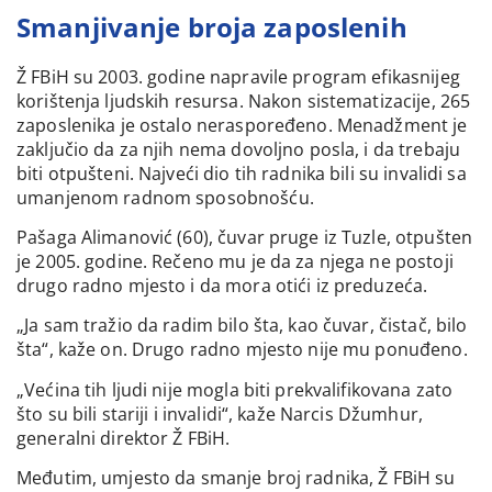
Smanjivanje broja zaposlenih
Ž FBiH su 2003. godine napravile program efikasnijeg
korištenja ljudskih resursa. Nakon sistematizacije, 265
zaposlenika je ostalo neraspoređeno. Menadžment je
zaključio da za njih nema dovoljno posla, i da trebaju
biti otpušteni. Najveći dio tih radnika bili su invalidi sa
umanjenom radnom sposobnošću.
Pašaga Alimanović (60), čuvar pruge iz Tuzle, otpušten
je 2005. godine. Rečeno mu je da za njega ne postoji
drugo radno mjesto i da mora otići iz preduzeća.
„Ja sam tražio da radim bilo šta, kao čuvar, čistač, bilo
šta“, kaže on. Drugo radno mjesto nije mu ponuđeno.
„Većina tih ljudi nije mogla biti prekvalifikovana zato
što su bili stariji i invalidi“, kaže Narcis Džumhur,
generalni direktor Ž FBiH.
Međutim, umjesto da smanje broj radnika, Ž FBiH su