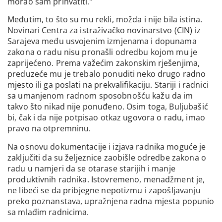
morao sam prihvatiti.”
Međutim, to što su mu rekli, možda i nije bila istina.
Novinari Centra za istraživačko novinarstvo (CIN) iz
Sarajeva među usvojenim izmjenama i dopunama
zakona o radu nisu pronašli odredbu kojom mu je
zaprijećeno. Prema važećim zakonskim rješenjima,
preduzeće mu je trebalo ponuditi neko drugo radno
mjesto ili ga poslati na prekvalifikaciju. Stariji i radnici
sa umanjenom radnom sposobnošću kažu da im
takvo što nikad nije ponuđeno. Osim toga, Buljubašić
bi, čak i da nije potpisao otkaz ugovora o radu, imao
pravo na otpremninu.
Na osnovu dokumentacije i izjava radnika moguće je
zaključiti da su željeznice zaobišle odredbe zakona o
radu u namjeri da se otarase starijih i manje
produktivnih radnika. Istovremeno, menadžment je,
ne libeći se da pribjegne nepotizmu i zapošljavanju
preko poznanstava, upražnjena radna mjesta popunio
sa mlađim radnicima.