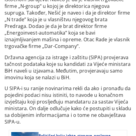
firme „N-group“ u kojoj je direktorica njegova
supruga. Također, Nešić je naveo i da je direktor firme
„N trade” koja je u vlasništvu njegovog brata
Predraga. Dodao je da je brat direktor firme
„Energoinvest-automatika” koja se bavi
iznajmljivanjem mašina i opreme. Otac Rade je vlasnik
trgovačke firme „Dar-Company”.
Državna agencija za istrage i zaštitu (SIPA) provjerava
tačnost podataka koje su kandidati za Vijeće ministara
BiH naveli u izjavama. Međutim, provjeravaju samo
imovinu koja se nalazi u BiH.
U SIPA-i su ranije novinarima rekli da ako i pronađu da
pojedini podaci nisu istiniti, to navode u konačnom
izvještaju koji prosljeđuju mandataru za sastav Vijeća
ministara. On dalje odlučuje kako će postupiti u skladu
sa dobijenim informacijama i o tome ne obavještava
SIPA-u.
Političari kriju jahte, stanove, poslovne