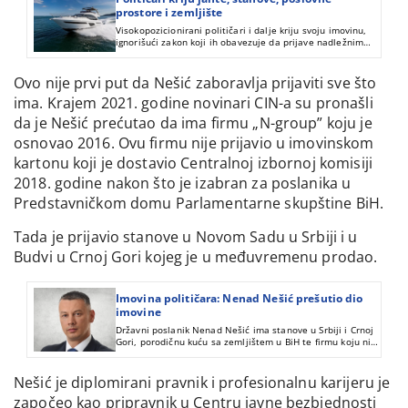
prostore i zemljište
Visokopozicionirani političari i dalje kriju svoju imovinu,
ignorišući zakon koji ih obavezuje da prijave nadležnim
institucijama sve što imaju.
Ovo nije prvi put da Nešić zaboravlja prijaviti sve što
ima. Krajem 2021. godine novinari CIN-a su pronašli
da je Nešić prećutao da ima firmu „N-group” koju je
osnovao 2016. Ovu firmu nije prijavio u imovinskom
kartonu koji je dostavio Centralnoj izbornoj komisiji
2018. godine nakon što je izabran za poslanika u
Predstavničkom domu Parlamentarne skupštine BiH.
Tada je prijavio stanove u Novom Sadu u Srbiji i u
Budvi u Crnoj Gori kojeg je u međuvremenu prodao.
Imovina političara: Nenad Nešić prešutio dio
imovine
Državni poslanik Nenad Nešić ima stanove u Srbiji i Crnoj
Gori, porodičnu kuću sa zemljištem u BiH te firmu koju nije
prijavio u imovinskom kartonu.
Nešić je diplomirani pravnik i profesionalnu karijeru je
započeo kao pripravnik u Centru javne bezbjednosti