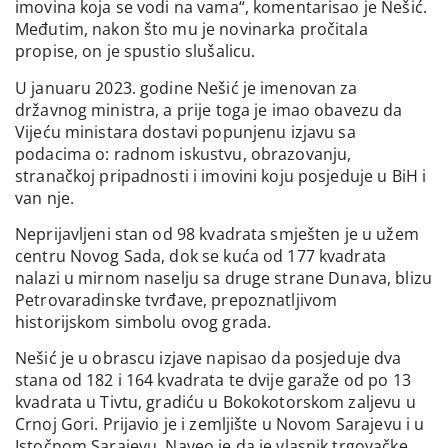
imovina koja se vodi na vama“, komentarisao je Nešić.
Međutim, nakon što mu je novinarka pročitala
propise, on je spustio slušalicu.
U januaru 2023. godine Nešić je imenovan za
državnog ministra, a prije toga je imao obavezu da
Vijeću ministara dostavi popunjenu izjavu sa
podacima o: radnom iskustvu, obrazovanju,
stranačkoj pripadnosti i imovini koju posjeduje u BiH i
van nje.
Neprijavljeni stan od 98 kvadrata smješten je u užem
centru Novog Sada, dok se kuća od 177 kvadrata
nalazi u mirnom naselju sa druge strane Dunava, blizu
Petrovaradinske tvrđave, prepoznatljivom
historijskom simbolu ovog grada.
Nešić je u obrascu izjave napisao da posjeduje dva
stana od 182 i 164 kvadrata te dvije garaže od po 13
kvadrata u Tivtu, gradiću u Bokokotorskom zaljevu u
Crnoj Gori. Prijavio je i zemljište u Novom Sarajevu i u
Istočnom Sarajevu. Naveo je da je vlasnik trgovačke