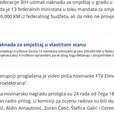
 Federacije BiH uzimali naknadu za smještaj u gradu u
io da je 13 federalnih ministara u toku mandata za smje
26.000 KM iz federalnog budžeta, ali da niko ne provje
knada za smještaj u vlastitom stanu
smještaj i troškove života 13 ministara izdvojeno je oko 226.000 KM iz fede
vjerava jesu li troškovi opravdani, pa se zbog toga dešavaju i zloupotrebe tih
orupciji proglašena je video priča novinarke FTV Elm
roelektrana“.
a novinarsku nagradu pristigla su 24 rada od čega 18
edan radio prilog. U komisiji za ocjenu radova su bili d
lić, Aldin Arnautović, Zoran Ćatić, Štefica Galić i Ozre