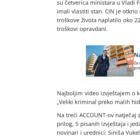
su četverica ministara u Vladi
imali vlastiti stan. CIN je otkr
troškove života naplatilo oko 2
troškovi opravdani.
Na
Za 
pro
Najboljim video izvještajem o k
„Veliki kriminal preko malih hid
Na treći ACCOUNT-ov natječaj z
prilog, 5 pisanih izvještaja i j
novinari i urednici: Siniša Vuke