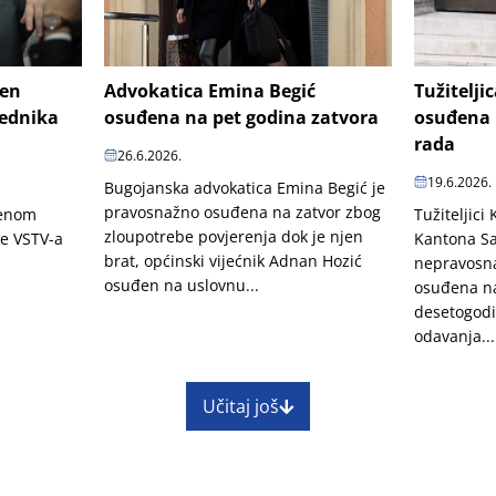
šen
Advokatica Emina Begić
Tužitelji
jednika
osuđena na pet godina zatvora
osuđena 
rada
26.6.2026.
19.6.2026.
Bugojanska advokatica Emina Begić je
pravosnažno osuđena na zatvor zbog
penom
Tužiteljici
zloupotrebe povjerenja dok je njen
je VSTV-a
Kantona Sa
brat, općinski vijećnik Adnan Hozić
nepravosn
osuđen na uslovnu...
osuđena na
desetogodi
odavanja...
Učitaj još