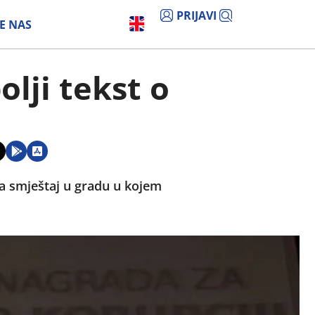
PRIJAVI
E NAS
lji tekst o
za smještaj u gradu u kojem