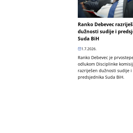
Ranko Debevec razrije
dužnosti sudije i preds
Suda BiH
1.7.2026.
Ranko Debevec je prvoste
odlukom Disciplinke komisi
razriješen dužnosti sudije i
predsjednika Suda BiH.