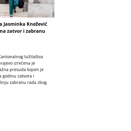
ca Jasminka Knežević
na zatvor i zabranu
 Kantonalnog tužilaštva
rajevo izrečena je
ažna presuda kojom je
 godinu zatvora i
šnju zabranu rada zbog