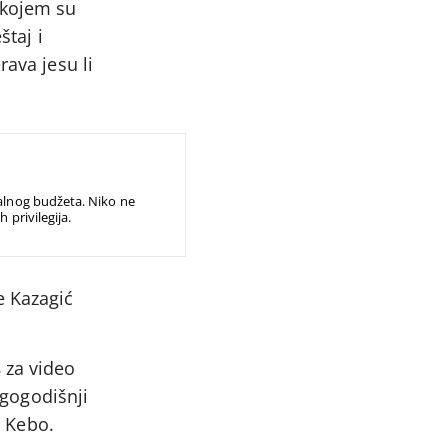
 kojem su
štaj i
rava jesu li
ralnog budžeta. Niko ne
 privilegija.
e Kazagić
 za video
ugogodišnji
n Kebo.