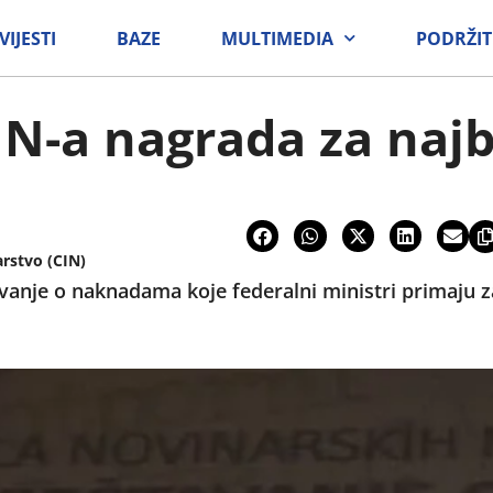
VIJESTI
BAZE
MULTIMEDIA
PODRŽIT
N-a nagrada za najbo
arstvo (CIN)
živanje o naknadama koje federalni ministri primaju 