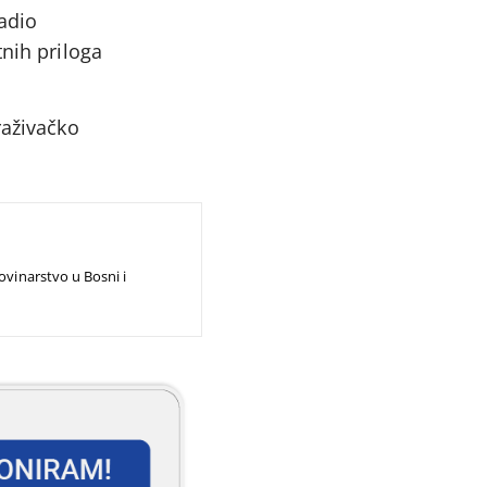
adio
tnih priloga
raživačko
ovinarstvo u Bosni i