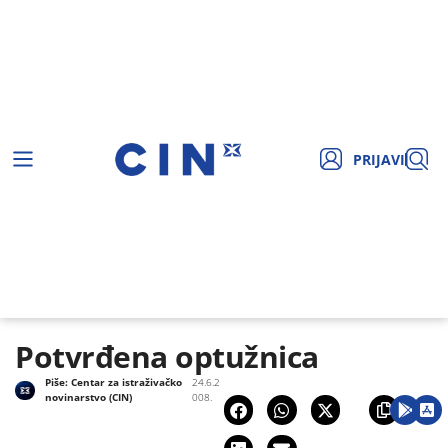
PRIJAVI
Potvrđena optužnica
Piše:
Centar za istraživačko
24.6.2
novinarstvo (CIN)
008.