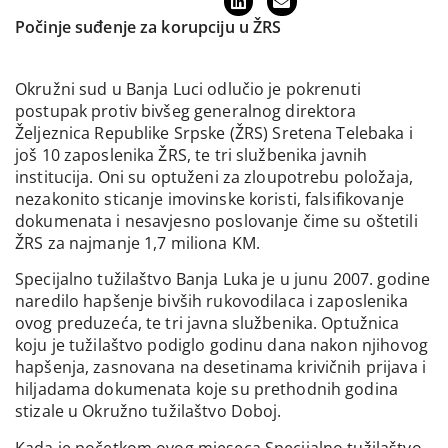
Počinje suđenje za korupciju u ŽRS
Okružni sud u Banja Luci odlučio je pokrenuti
postupak protiv bivšeg generalnog direktora
Željeznica Republike Srpske (ŽRS) Sretena Telebaka i
još 10 zaposlenika ŽRS, te tri službenika javnih
institucija. Oni su optuženi za zloupotrebu položaja,
nezakonito sticanje imovinske koristi, falsifikovanje
dokumenata i nesavjesno poslovanje čime su oštetili
ŽRS za najmanje 1,7 miliona KM.
Specijalno tužilaštvo Banja Luka je u junu 2007. godine
naredilo hapšenje bivših rukovodilaca i zaposlenika
ovog preduzeća, te tri javna službenika. Optužnica
koju je tužilaštvo podiglo godinu dana nakon njihovog
hapšenja, zasnovana na desetinama krivičnih prijava i
hiljadama dokumenata koje su prethodnih godina
stizale u Okružno tužilaštvo Doboj.
Kada je početkom ovog mjeseca Specijalno tužilaštvo