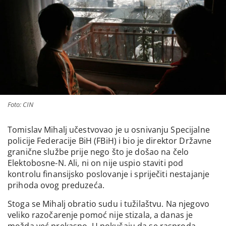
Foto: CIN
Tomislav Mihalj učestvovao je u osnivanju Specijalne
policije Federacije BiH (FBiH) i bio je direktor Državne
granične službe prije nego što je došao na čelo
Elektobosne-N. Ali, ni on nije uspio staviti pod
kontrolu finansijsko poslovanje i spriječiti nestajanje
prihoda ovog preduzeća.
Stoga se Mihalj obratio sudu i tužilaštvu. Na njegovo
veliko razočarenje pomoć nije stizala, a danas je
možda već prekasno. U pokušaju da se rasproda