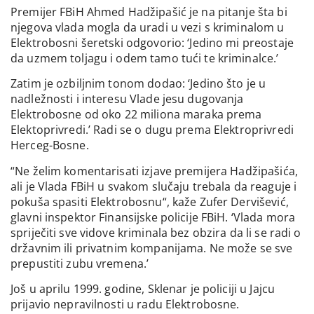
Premijer FBiH Ahmed Hadžipašić je na pitanje šta bi
njegova vlada mogla da uradi u vezi s kriminalom u
Elektrobosni šeretski odgovorio: ‘Jedino mi preostaje
da uzmem toljagu i odem tamo tući te kriminalce.’
Zatim je ozbiljnim tonom dodao: ‘Jedino što je u
nadležnosti i interesu Vlade jesu dugovanja
Elektrobosne od oko 22 miliona maraka prema
Elektoprivredi.’ Radi se o dugu prema Elektroprivredi
Herceg-Bosne.
“Ne želim komentarisati izjave premijera Hadžipašića,
ali je Vlada FBiH u svakom slučaju trebala da reaguje i
pokuša spasiti Elektrobosnu“, kaže Zufer Dervišević,
glavni inspektor Finansijske policije FBiH. ‘Vlada mora
spriječiti sve vidove kriminala bez obzira da li se radi o
državnim ili privatnim kompanijama. Ne može se sve
prepustiti zubu vremena.’
Još u aprilu 1999. godine, Sklenar je policiji u Jajcu
prijavio nepravilnosti u radu Elektrobosne.