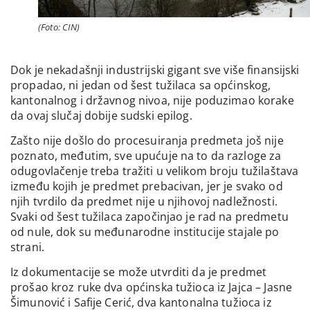
(Foto: CIN)
Dok je nekadašnji industrijski gigant sve više finansijski
propadao, ni jedan od šest tužilaca sa općinskog,
kantonalnog i državnog nivoa, nije poduzimao korake
da ovaj slučaj dobije sudski epilog.
Zašto nije došlo do procesuiranja predmeta još nije
poznato, međutim, sve upućuje na to da razloge za
odugovlačenje treba tražiti u velikom broju tužilaštava
između kojih je predmet prebacivan, jer je svako od
njih tvrdilo da predmet nije u njihovoj nadležnosti.
Svaki od šest tužilaca započinjao je rad na predmetu
od nule, dok su međunarodne institucije stajale po
strani.
Iz dokumentacije se može utvrditi da je predmet
prošao kroz ruke dva općinska tužioca iz Jajca – Jasne
Šimunović i Safije Cerić, dva kantonalna tužioca iz