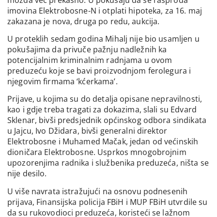
imovina Elektrobosne-N i otplati hipoteka, za 16. maj
zakazana je nova, druga po redu, aukcija.
U proteklih sedam godina Mihalj nije bio usamljen u
pokušajima da privuče pažnju nadležnih ka
potencijalnim kriminalnim radnjama u ovom
preduzeću koje se bavi proizvodnjom ferolegura i
njegovim firmama ‘kćerkama’.
Prijave, u kojima su do detalja opisane nepravilnosti,
kao i gdje treba tragati za dokazima, slali su Edvard
Sklenar, bivši predsjednik općinskog odbora sindikata
u Jajcu, Ivo Džidara, bivši generalni direktor
Elektrobosne i Muhamed Mačak, jedan od većinskih
dioničara Elektrobosne. Usprkos mnogobrojnim
upozorenjima radnika i službenika preduzeća, ništa se
nije desilo.
U više navrata istražujući na osnovu podnesenih
prijava, Finansijska policija FBiH i MUP FBiH utvrdile su
da su rukovodioci preduzeća, koristeći se lažnom