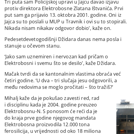
Tri puta sam Policijskoj upravi u Jajcu davao izjavu
protiv direktora Elektrobosne Zlatana Ištvanića. Prvi
put sam ga prijavio 13. oktobra 2001. godine. Oni iz
Jajca su to poslali u MUP u Travnik i ovi su to stopirali.
Nikada nisam nikakav odgovor dobio’, kaže on.
Pedesetdevetogodišnji Džidara danas nema posla i
stanuje u očevom stanu.
‘Jako sam uznemiren i nervozan kad pričam o
Elektrobosni i svemu što se desilo’, kaže Džidara.
Mačak tvrdi da se kantonalnim vlastima obraća već
četiri godine. ‘U dva – tri slučaja jesu odgovorili, a
među redovima se moglo pročitati – što tražiš?’
Mihalj kaže da je pokušao zavesti red, rad
i disciplinu kada je 2004. godine preuzeo
Elektrobosnu-N. S ponosom će reći da je
do kraja prve godine njegovog mandata
Elektrobosna proizvodila 12.000 tona
ferosilicija, u vrijednosti od oko 18 miliona