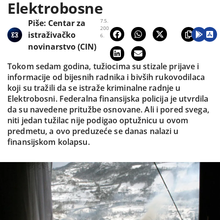
Elektrobosne
7.5.
Piše:
Centar za
200
istraživačko
6.
novinarstvo (CIN)
Tokom sedam godina, tužiocima su stizale prijave i
informacije od bijesnih radnika i bivših rukovodilaca
koji su tražili da se istraže kriminalne radnje u
Elektrobosni. Federalna finansijska policija je utvrdila
da su navedene pritužbe osnovane. Ali i pored svega,
niti jedan tužilac nije podigao optužnicu u ovom
predmetu, a ovo preduzeće se danas nalazi u
finansijskom kolapsu.