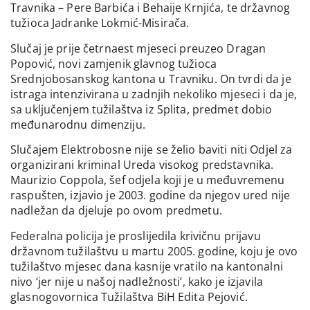
Travnika – Pere Barbića i Behaije Krnjića, te državnog
tužioca Jadranke Lokmić-Misirača.
Slučaj je prije četrnaest mjeseci preuzeo Dragan
Popović, novi zamjenik glavnog tužioca
Srednjobosanskog kantona u Travniku. On tvrdi da je
istraga intenzivirana u zadnjih nekoliko mjeseci i da je,
sa uključenjem tužilaštva iz Splita, predmet dobio
međunarodnu dimenziju.
Slučajem Elektrobosne nije se želio baviti niti Odjel za
organizirani kriminal Ureda visokog predstavnika.
Maurizio Coppola, šef odjela koji je u međuvremenu
raspušten, izjavio je 2003. godine da njegov ured nije
nadležan da djeluje po ovom predmetu.
Federalna policija je proslijedila krivičnu prijavu
državnom tužilaštvu u martu 2005. godine, koju je ovo
tužilaštvo mjesec dana kasnije vratilo na kantonalni
nivo ‘jer nije u našoj nadležnosti’, kako je izjavila
glasnogovornica Tužilaštva BiH Edita Pejović.