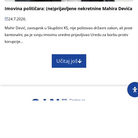
Imovina političara: (ne)prijavljene nekretnine Mahira Devića
24.7.2026.
Mahir Dević, zastupnik u Skupštini KS, nije poštovao državni zakon, ali jeste
kantonalni, pa je svoju imovinu uredno prijavljivao Uredu za borbu protiv
korupcije...
Učitaj još
O nama
Impressum
Skupština
Godišnji izvještaj
Nagrade
Kontakti