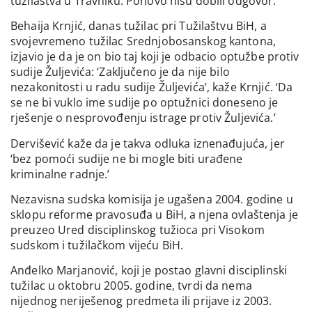
tužilaštva u Travniku. Ponovo nisu dobili odgovor.
Behaija Krnjić, danas tužilac pri Tužilaštvu BiH, a
svojevremeno tužilac Srednjobosanskog kantona,
izjavio je da je on bio taj koji je odbacio optužbe protiv
sudije Žuljevića: ‘Zaključeno je da nije bilo
nezakonitosti u radu sudije Žuljevića’, kaže Krnjić. ‘Da
se ne bi vuklo ime sudije po optužnici doneseno je
rješenje o nesprovođenju istrage protiv Žuljevića.’
Dervišević kaže da je takva odluka iznenađujuća, jer
‘bez pomoći sudije ne bi mogle biti urađene
kriminalne radnje.’
Nezavisna sudska komisija je ugašena 2004. godine u
sklopu reforme pravosuđa u BiH, a njena ovlaštenja je
preuzeo Ured disciplinskog tužioca pri Visokom
sudskom i tužilačkom vijeću BiH.
Anđelko Marjanović, koji je postao glavni disciplinski
tužilac u oktobru 2005. godine, tvrdi da nema
nijednog neriješenog predmeta ili prijave iz 2003.