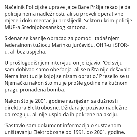
Načelnik Policijske uprave Jajce Bare Pršlja rekao je da
policija nema nadležnosti, ali su proveli operativne
mjere i dokumentaciju proslijedili Sektoru krim-policije
MUP-a Srednjobosanskog kantona.
Sklenar se kasnije obraćao za pomoć i tadašnjem
federalnom tužiocu Marinku Jurčeviću, OHR-u i SFOR-
u, ali bez uspjeha.
U prošlogodišnjem intervjuu on je izjavio: ‘Od sviju
sam dobivao samo obećanja, ali se ništa nije dešavalo.
Nema institucije kojoj se nisam obratio.’ Preselio se u
Njemačku nakon što mu je prošle godine na kućnom
pragu pronađena bomba.
Nakon što je 2001. godine razriješen sa dužnosti
direktora Elektrobosne, Džidara je pozivao nadležne
da reaguju, ali nije uspio da ih pokrene na akciju.
‘Sastavio sam dokument informacija o sustavnom
uništavanju Elektrobosne od 1991. do 2001. godine.