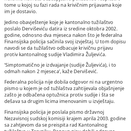
tome u kojoj su fazi rada na krivičnim prijavama koje
im je dostavio.
Jedino obavještenje koje je kantonalno tužilaštvo
poslalo Derviševiću datira iz sredine oktobra 2002.
godine, odnosno dva mjeseca nakon što je federalna
Finansijska policija sačinila svoj izvještaj. U tom dopisu
navodi se da tužilaštvo odbacuje krivičnu prijavu
protiv kantonalnog sudije Vladimira Žuljevića.
‘Simptomatično je izdvajanje (sudije Žuljevića), i to
odmah nakon 2 mjeseca’, kaže Dervišević.
Federalna policija nije dobila odgovor ni na urgentno
pismo u kojem je od tužilaštva zahtijevala objašnjenje
zašto je odbačena optužnica protiv sudije i šta se
dešava sa drugim licima imenovanim u izvještaju.
Finansijska policija je poslala pismo državnoj
Nezavisnoj sudskoj komisiji krajem aprila 2003. godine
sa zahtjevom da se preispita rad Kantonalnog