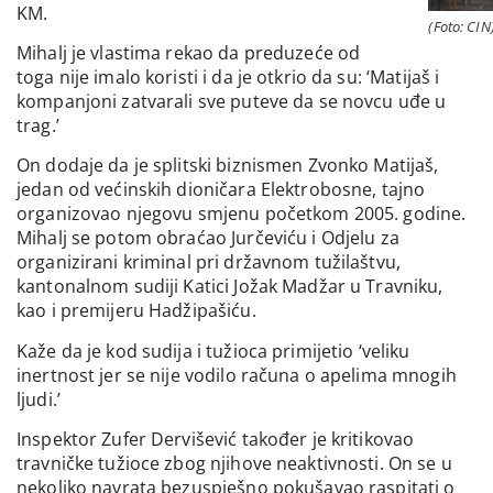
KM.
(Foto: CIN
Mihalj je vlastima rekao da preduzeće od
toga nije imalo koristi i da je otkrio da su: ‘Matijaš i
kompanjoni zatvarali sve puteve da se novcu uđe u
trag.’
On dodaje da je splitski biznismen Zvonko Matijaš,
jedan od većinskih dioničara Elektrobosne, tajno
organizovao njegovu smjenu početkom 2005. godine.
Mihalj se potom obraćao Jurčeviću i Odjelu za
organizirani kriminal pri državnom tužilaštvu,
kantonalnom sudiji Katici Jožak Madžar u Travniku,
kao i premijeru Hadžipašiću.
Kaže da je kod sudija i tužioca primijetio ‘veliku
inertnost jer se nije vodilo računa o apelima mnogih
ljudi.’
Inspektor Zufer Dervišević također je kritikovao
travničke tužioce zbog njihove neaktivnosti. On se u
nekoliko navrata bezuspješno pokušavao raspitati o