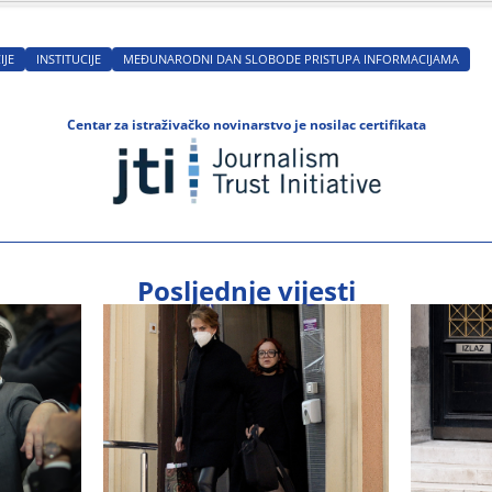
IJE
INSTITUCIJE
MEĐUNARODNI DAN SLOBODE PRISTUPA INFORMACIJAMA
Centar za istraživačko novinarstvo je nosilac certifikata
Posljednje vijesti