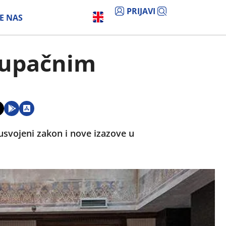
PRIJAVI
E NAS
tupačnim
svojeni zakon i nove izazove u