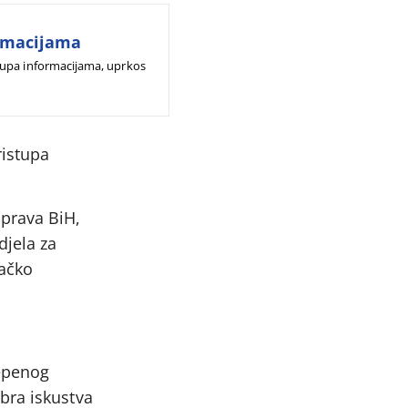
ormacijama
tupa informacijama, uprkos
ristupa
 prava BiH,
djela za
vačko
tepenog
bra iskustva