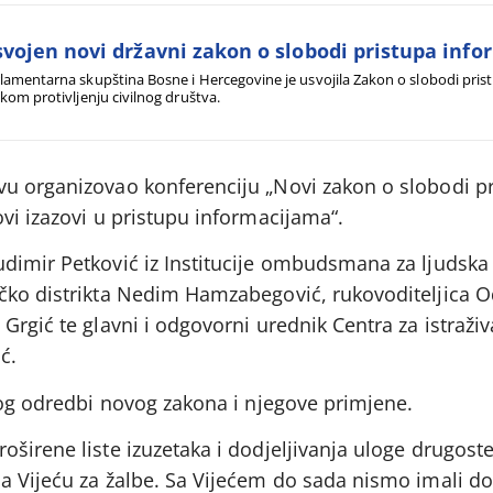
vojen novi državni zakon o slobodi pristupa inf
lamentarna skupština Bosne i Hercegovine je usvojila Zakon o slobodi pris
ikom protivljenju civilnog društva.
u organizovao konferenciju „Novi zakon o slobodi p
vi izazovi u pristupu informacijama“.
dimir Petković iz Institucije ombudsmana za ljudska
čko distrikta Nedim Hamzabegović, rukovoditeljica O
Grgić te glavni i odgovorni urednik Centra za istraži
ć.
bog odredbi novog zakona i njegove primjene.
oširene liste izuzetaka i dodjeljivanja uloge drugos
a Vijeću za žalbe. Sa Vijećem do sada nismo imali do