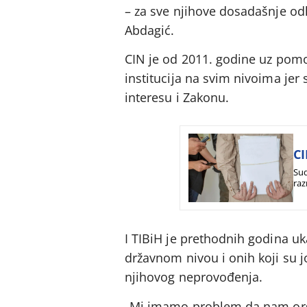
– za sve njihove dosadašnje od
Abdagić.
CIN je od 2011. godine uz pom
institucija na svim nivoima je
interesu i Zakonu.
CI
Sud
raz
I TIBiH je prethodnih godina uk
državnom nivou i onih koji su j
njihovog neprovođenja.
„Mi imamo problem da nam orga