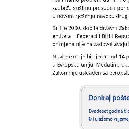
zaobiđu suštinu presude i ponov
u novom rješenju navedu drugi 
BiH je 2000. dobila državni Zak
entiteta − Federaciji BiH i Repub
primjena nije na zadovoljavaju
Novi zakon je bio jedan od 14 p
u Evropsku uniju. Međutim, opo
Zakon nije usklađen sa evrops