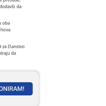
 dodavši da
u oba
jihova
H za članstvo
traju da