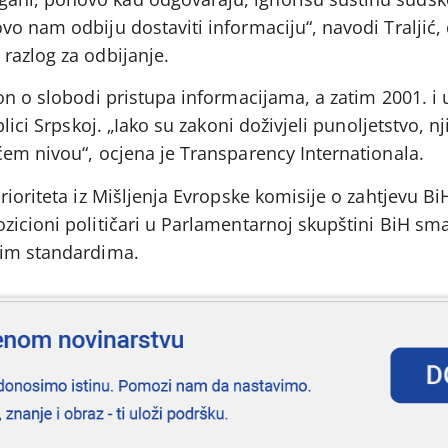
o nam odbiju dostaviti informaciju“, navodi Traljić,
razlog za odbijanje.
on o slobodi pristupa informacijama, a zatim 2001. i 
lici Srpskoj. „Iako su zakoni doživjeli punoljetstvo, n
ćem nivou“, ocjena je Transparency Internationala.
rioriteta iz Mišljenja Evropske komisije o zahtjevu Bi
zicioni političari u Parlamentarnoj skupštini BiH sma
kim standardima.