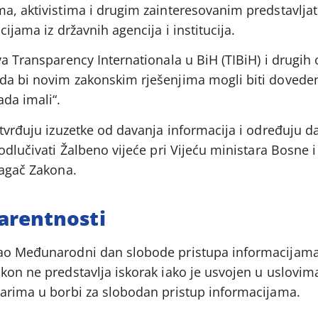
a, aktivistima i drugim zainteresovanim predstavljati
cijama iz državnih agencija i institucija.
va Transparency Internationala u BiH (TIBiH) i drugih 
da bi novim zakonskim rješenjima mogli biti dovede
da imali“.
utvrđuju izuzetke od davanja informacija i određuju d
odlučivati Žalbeno vijeće pri Vijeću ministara Bosne i
lagač Zakona.
arentnosti
kao Međunarodni dan slobode pristupa informacijama
kon ne predstavlja iskorak iako je usvojen u uslovima
narima u borbi za slobodan pristup informacijama.