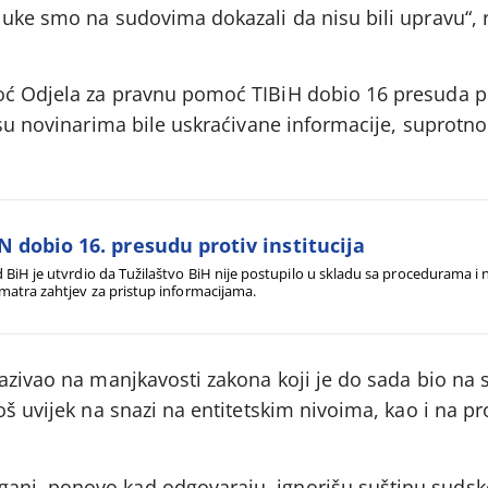
luke smo na sudovima dokazali da nisu bili upravu“, 
oć Odjela za pravnu pomoć TIBiH dobio 16 presuda p
r su novinarima bile uskraćivane informacije, suprotn
N dobio 16. presudu protiv institucija
 BiH je utvrdio da Tužilaštvo BiH nije postupilo u skladu sa procedurama i n
matra zahtjev za pristup informacijama.
azivao na manjkavosti zakona koji je do sada bio na 
oš uvijek na snazi na entitetskim nivoima, kao i na p
ni, ponovo kad odgovaraju, ignorišu suštinu sudsk