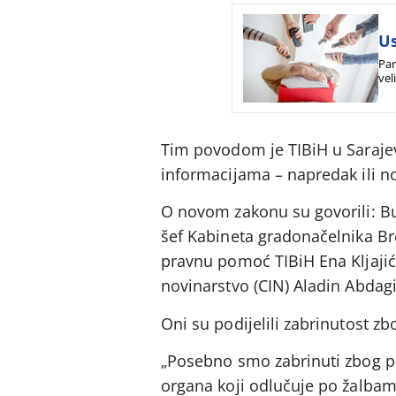
Us
Par
vel
Tim povodom je TIBiH u Sarajev
informacijama – napredak ili no
O novom zakonu su govorili: Bu
šef Kabineta gradonačelnika Br
pravnu pomoć TIBiH Ena Kljajić 
novinarstvo (CIN) Aladin Abdagi
Oni su podijelili zabrinutost z
„Posebno smo zabrinuti zbog pr
organa koji odlučuje po žalbam