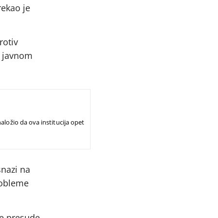
rekao je
rotiv
o javnom
aložio da ova institucija opet
snazi na
robleme
e presude,