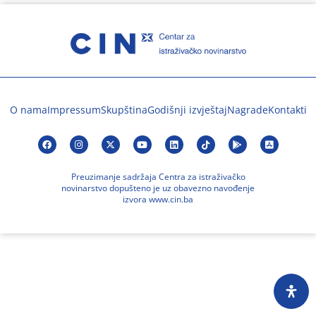
O nama
Impressum
Skupština
Godišnji izvještaj
Nagrade
Kontakti
Preuzimanje sadržaja Centra za istraživačko
novinarstvo dopušteno je uz obavezno navođenje
izvora www.cin.ba