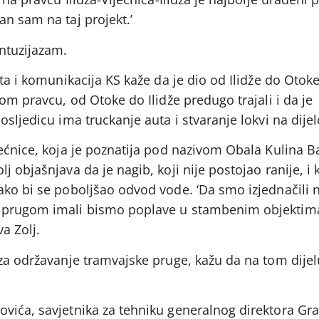
n sam na taj projekt.’
entuzijazam.
eta i komunikacija KS kaže da je dio od Ilidže do Otok
om pravcu, od Otoke do Ilidže predugo trajali i da je
osljedicu ima truckanje auta i stvaranje lokvi na dije
ećnice, koja je poznatija pod nazivom Obala Kulina Ba
 objašnjava da je nagib, koji nije postojao ranije, i k
ako bi se poboljšao odvod vode. ‘Da smo izjednačili 
 prugom imali bismo poplave u stambenim objektima 
a Zolj.
 za održavanje tramvajske pruge, kažu da na tom dijel
vića, savjetnika za tehniku generalnog direktora Gra