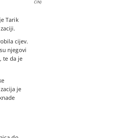
CIN)
je Tarik
aciji.
bila cijev.
 su njegovi
 te da je
ke
zacija je
oknade
jnica do