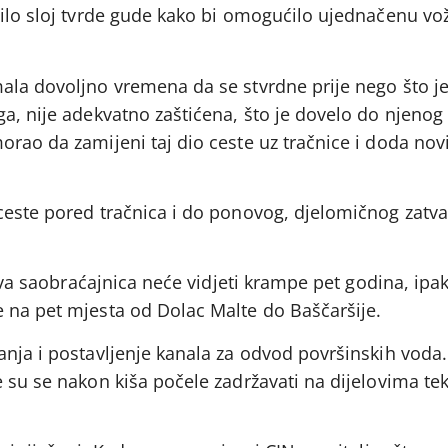
vilo sloj tvrde gude kako bi omogućilo ujednačenu vo
ala dovoljno vremena da se stvrdne prije nego što j
a, nije adekvatno zaštićena, što je dovelo do njenog
rao da zamijeni taj dio ceste uz tračnice i doda novi
ceste pored tračnica i do ponovog, djelomičnog zatva
nova saobraćajnica neće vidjeti krampe pet godina, ipak
 na pet mjesta od Dolac Malte do Baščaršije.
nja i postavljenje kanala za odvod površinskih voda.
 su se nakon kiša počele zadržavati na dijelovima tek