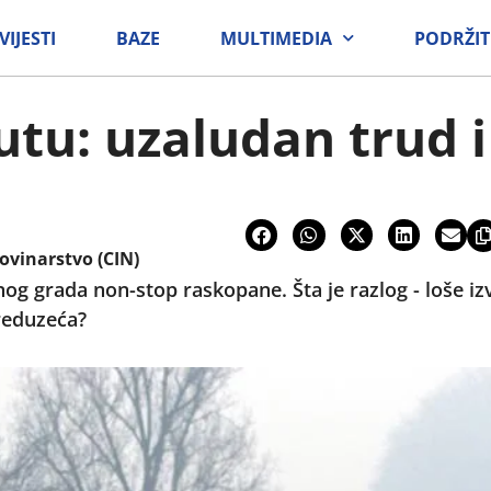
VIJESTI
BAZE
MULTIMEDIA
PODRŽIT
utu: uzaludan trud 
ovinarstvo (CIN)
nog grada non-stop raskopane. Šta je razlog - loše iz
preduzeća?