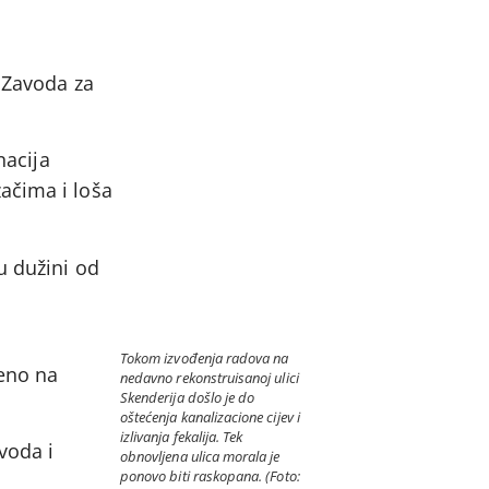
r Zavoda za
nacija
ačima i loša
u dužini od
Tokom izvođenja radova na
meno na
nedavno rekonstruisanoj ulici
Skenderija došlo je do
oštećenja kanalizacione cijev i
izlivanja fekalija. Tek
voda i
obnovljena ulica morala je
ponovo biti raskopana. (Foto: