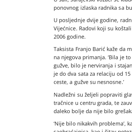
ponovnog izlaska radnika sa buš
U posljednje dvije godine, rad
Vijećnice. Radovi koji su koštal
2006 godine.
Taksista Franjo Barić kaže da 
na njegova primanja. ‘Bila je to
gužve, bilo je nerviranja i sta
je do dva sata za relaciju od 1
ceste, a gužve su nesnosne.’
Nadležni su željeli popraviti gl
tračnice u centru grada, te zauv
daleko bolje da nije bilo grešak
‘Nije bilo nikakvih problema’, k
saobraćajnica, kao i čitav potez