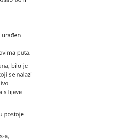
e urađen
lovima puta.
na, bilo je
oji se nalazi
nivo
s lijeve
u postoje
s-a,