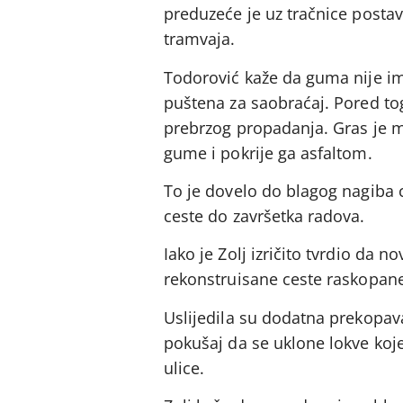
preduzeće je uz tračnice posta
tramvaja.
Todorović kaže da guma nije im
puštena za saobraćaj. Pored tog
prebrzog propadanja. Gras je mo
gume i pokrije ga asfaltom.
To je dovelo do blagog nagiba 
ceste do završetka radova.
Iako je Zolj izričito tvrdio da 
rekonstruisane ceste raskopane
Uslijedila su dodatna prekopava
pokušaj da se uklone lokve koje
ulice.