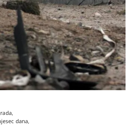
grada,
mjesec dana,