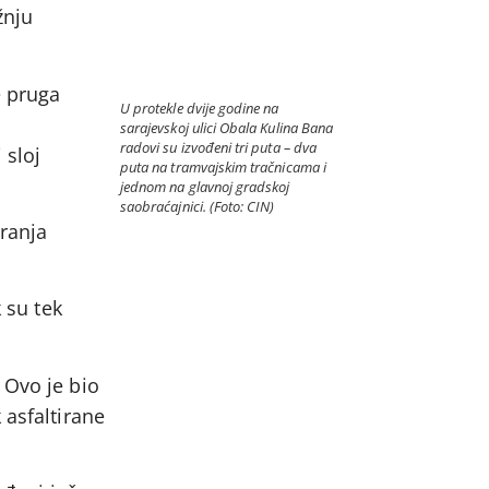
žnju
e pruga
U protekle dvije godine na
sarajevskoj ulici Obala Kulina Bana
radovi su izvođeni tri puta – dva
 sloj
puta na tramvajskim tračnicama i
jednom na glavnoj gradskoj
saobraćajnici. (Foto: CIN)
ranja
 su tek
 Ovo je bio
 asfaltirane