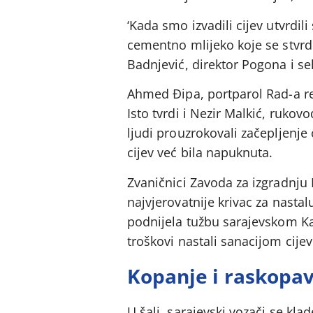
‘Kada smo izvadili cijev utvrdil
cementno mlijeko koje se stvrdn
Badnjević, direktor Pogona i sek
Ahmed Đipa, portparol Rad-a re
Isto tvrdi i Nezir Malkić, ruko
ljudi prouzrokovali začepljenje 
cijev već bila napuknuta.
Zvaničnici Zavoda za izgradnju K
najvjerovatnije krivac za nast
podnijela tužbu sarajevskom K
troškovi nastali sanacijom cijev
Kopanje i raskopa
U šali, sarajevski vozači se kl