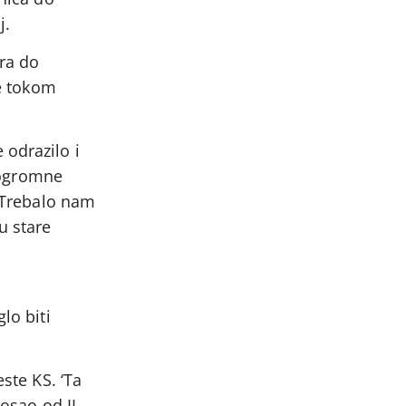
j.
ora do
ve tokom
 odrazilo i
u ogromne
. Trebalo nam
u stare
lo biti
ste KS. ‘Ta
posao od II