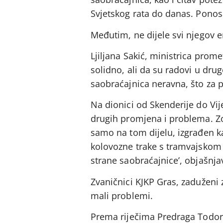
Svjetskog rata do danas. Ponosa
Međutim, ne dijele svi njegov 
Ljiljana Sakić, ministrica prom
solidno, ali da su radovi u drug
saobraćajnica neravna, što za p
Na dionici od Skenderije do Vij
drugih promjena i problema. Zolj
samo na tom dijelu, izgrađen k
kolovozne trake s tramvajskom
strane saobraćajnice’, objašnjav
Zvaničnici KJKP Gras, zaduženi
mali problemi.
Prema riječima Predraga Todoro