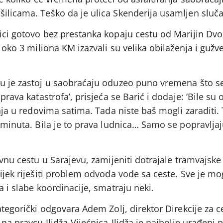
ilicama. Teško da je ulica Skenderija usamljen sluča
nici gotovo bez prestanka kopaju cestu od Marijin Dv
i oko 3 miliona KM izazvali su velika obilaženja i guž
mu je zastoj u saobraćaju oduzeo puno vremena što se
 prava katastrofa’, prisjeća se Barić i dodaje: ‘Bile s
janja u redovima satima. Tada niste baš mogli zaraditi
5 minuta. Bila je to prava ludnica… Samo se popravljaj
avnu cestu u Sarajevu, zamijeniti dotrajale tramvajske
ijek riješiti problem odvoda vode sa ceste. Sve je mog
a i slabe koordinacije, smatraju neki.
ategorički odgovara Adem Zolj, direktor Direkcije za ce
 na pravcu Ilidža-Vijećnica-Ilidža je najbolje urađeni 