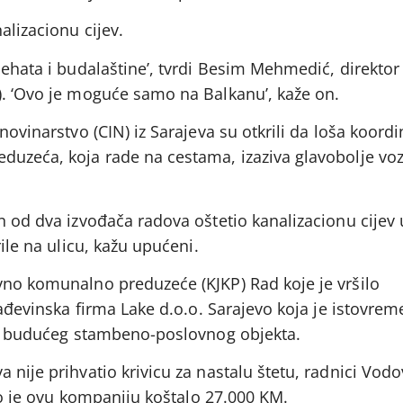
alizacionu cijev.
nehata i budalaštine’, tvrdi Besim Mehmedić, direkto
). ‘Ovo je moguće samo na Balkanu’, kaže on.
novinarstvo (CIN) iz Sarajeva su otkrili da loša koordi
duzeća, koja rade na cestama, izaziva glavobolje voz
n od dva izvođača radova oštetio kanalizacionu cijev 
rile na ulicu, kažu upućeni.
vno komunalno preduzeće (KJKP) Rad koje je vršilo
građevinska firma Lake d.o.o. Sarajevo koja je istovre
lje budućeg stambeno-poslovnog objekta.
 nije prihvatio krivicu za nastalu štetu, radnici Vodo
što je ovu kompaniju koštalo 27.000 KM.