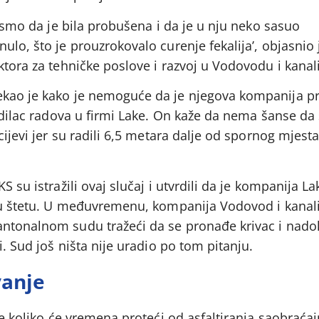
i smo da je bila probušena i da je u nju neko sasuo
ulo, što je prouzrokovalo curenje fekalija’, objasnio 
tora za tehničke poslove i razvoj u Vodovodu i kanaliz
kao je kako je nemoguće da je njegova kompanija pro
vodilac radova u firmi Lake. On kaže da nema šanse da
cijevi jer su radili 6,5 metara dalje od spornog mjesta,
S su istražili ovaj slučaj i utvrdili da je kompanija La
alu štetu. U međuvremenu, kompanija Vodovod i kanali
antonalnom sudu tražeći da se pronađe krivac i nad
i. Sud još ništa nije uradio po tom pitanju.
vanje
ade koliko će vremena proteći od asfaltiranja saobraća